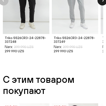
Triko SS26CR3-24-22878-
Triko SS26CR3-24-22878-
T
337248
337249
33
Narx:
Narx:
Na
399 990 UZS
399 990 UZS
299 990 UZS
299 990 UZS
2
С этим товаром
покупают