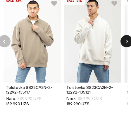
SALE -51%
SALE -51%
SA
Tolstovka SS23CA2N-2-
Tolstovka SS23CA2N-2-
T
12292-135117
12292-135121
19
Narx:
Narx:
Na
389 990 UZS
389 990 UZS
189 990 UZS
189 990 UZS
14