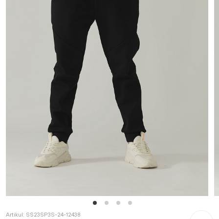
Artikul:
SS23SP3S-24-12438