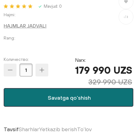
Saralang
Mavjud:
0
Hajmi
Taqqosla
HAJMLAR JADVALI
Rang
Количество:
Narx:
179 990 UZS
329 990 UZS
Savatga qo‘shish
Tavsif
Sharhlar
Yetkazib berish
To‘lov