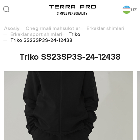
UZ
Asosiy
Chegirmali mahsulotlar
Erkaklar shimlari
Erkaklar sport shimlari
Triko
Triko SS23SP3S-24-12438
Triko SS23SP3S-24-12438