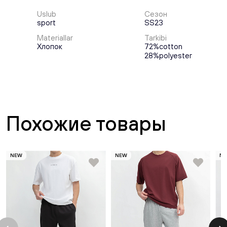
Uslub
Сезон
sport
SS23
Materiallar
Tarkibi
Хлопок
72%cotton
28%polyester
Похожие товары
NEW
NEW
N