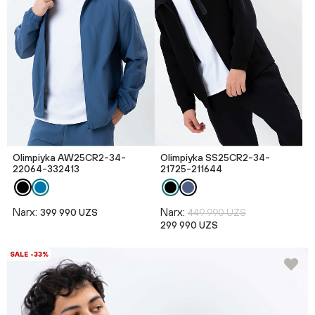
Olimpiyka AW25CR2-34-
Olimpiyka SS25CR2-34-
22064-332413
21725-211644
Narx:
Narx:
399 990 UZS
449 990 UZS
299 990 UZS
SALE -33%