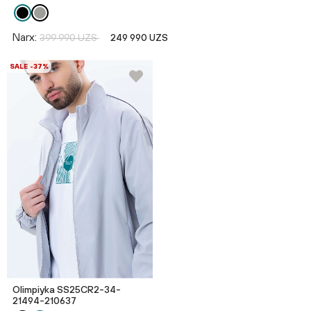
Narx:
399 990 UZS
249 990 UZS
SALE -37%
Olimpiyka SS25CR2-34-
21494-210637