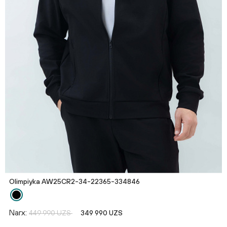
Olimpiyka AW25CR2-34-22365-334846
Narx:
449 990 UZS
349 990 UZS