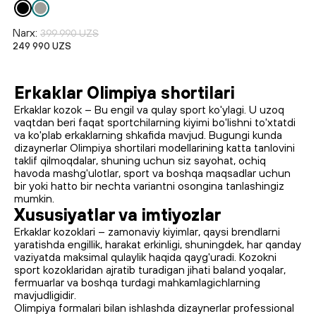
Narx:
399 990 UZS
249 990 UZS
Erkaklar Olimpiya shortilari
Erkaklar kozok – Bu engil va qulay sport ko'ylagi. U uzoq
vaqtdan beri faqat sportchilarning kiyimi bo'lishni to'xtatdi
va ko'plab erkaklarning shkafida mavjud. Bugungi kunda
dizaynerlar Olimpiya shortilari modellarining katta tanlovini
taklif qilmoqdalar, shuning uchun siz sayohat, ochiq
havoda mashg'ulotlar, sport va boshqa maqsadlar uchun
bir yoki hatto bir nechta variantni osongina tanlashingiz
mumkin.
Xususiyatlar va imtiyozlar
Erkaklar kozoklari – zamonaviy kiyimlar, qaysi brendlarni
yaratishda engillik, harakat erkinligi, shuningdek, har qanday
vaziyatda maksimal qulaylik haqida qayg'uradi. Kozokni
sport kozoklaridan ajratib turadigan jihati baland yoqalar,
fermuarlar va boshqa turdagi mahkamlagichlarning
mavjudligidir.
Olimpiya formalari bilan ishlashda dizaynerlar professional