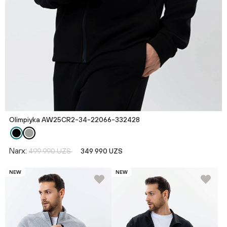
Olimpiyka AW25CR2-34-22066-332428
Narx:
499 990 UZS
349 990 UZS
NEW
NEW