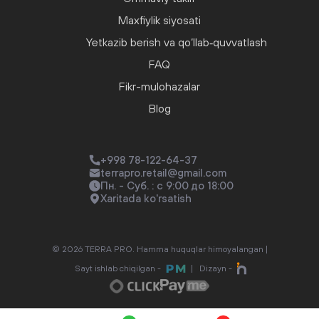
Maxfiylik siyosati
Yetkazib berish va qo‘llab‑quvvatlash
FAQ
Fikr-mulohazalar
Blog
+998 78-122-64-37
terrapro.retail@gmail.com
Пн. - Суб. : с 9:00 до 18:00
Xaritada ko'rsatish
© 2026 TERRA PRO. Hamma huquqlar himoyalangan |
Sayt ishlab chiqilgan -
|
Dizayn -