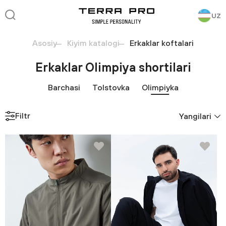
UZ
Asosiy
Kiyim katalogi
Erkaklar koftalari
Erkaklar Olimpiya shortilari
Barchasi
Tolstovka
Olimpiyka
Filtr
Yangilari