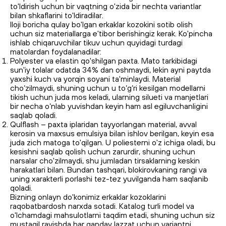
to'ldirish uchun bir vaqtning o'zida bir nechta variantlar
bilan shkaflarini to'ldiradilar.
Iloji boricha qulay bo'lgan erkaklar kozokini sotib olish
uchun siz materiallarga e'tibor berishingiz kerak. Ko'pincha
ishlab chiqaruvchilar tikuv uchun quyidagi turdagi
matolardan foydalanadilar:
Polyester va elastin qo'shilgan paxta. Mato tarkibidagi
sun'iy tolalar odatda 34% dan oshmaydi, lekin ayni paytda
yaxshi kuch va yorqin soyani ta'minlaydi. Material
cho‘zilmaydi, shuning uchun u to‘g‘ri kesilgan modellarni
tikish uchun juda mos keladi, ularning silueti va manjetlari
bir necha o‘nlab yuvishdan keyin ham asl egiluvchanligini
saqlab qoladi.
Qulflash – paxta iplaridan tayyorlangan material, avval
kerosin va maxsus emulsiya bilan ishlov berilgan, keyin esa
juda zich matoga to'qilgan. U poliesterni o'z ichiga oladi, bu
kesishni saqlab qolish uchun zarurdir, shuning uchun
narsalar cho'zilmaydi, shu jumladan tirsaklarning keskin
harakatlari bilan. Bundan tashqari, blokirovkaning rangi va
uning xarakterli porlashi tez-tez yuvilganda ham saqlanib
qoladi.
Bizning onlayn do'konimiz erkaklar kozoklarini
raqobatbardosh narxda sotadi. Katalog turli model va
o'lchamdagi mahsulotlarni taqdim etadi, shuning uchun siz
mustaqil ravishda har qanday lazzat uchun variantni