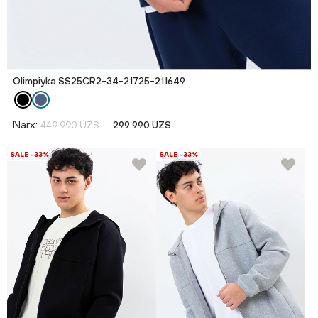
Olimpiyka SS25CR2-34-21725-211649
Narx:
449 990 UZS
299 990 UZS
SALE -33%
SALE -33%