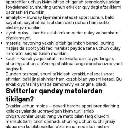
sportchilar uchun kiyim ishlab chiqarish texnologiyalaridan
foydalanadilar, shuning uchun erkaklar quyidagi afzalliklarni
qadrlashlari mumkin:
amaliylik – Bunday kiyimlarni nafaqat sport uchun, balki
sayohat, sayohat va faol dam olish uchun ham sotib
olishingiz mumkin;
kiyish qulay – har bir uslub imkon qadar qulay va harakatni
cheklamaydi;
material havoning yaxshi o'tishiga imkon beradi, buning
natijasida sport yoki faol harakat paytida tana uchun qulay
haroratni saqlab turish mumkin;
kuch – Kozok yuqori sifatli materiallardan tayyorlangan,
shuning uchun u o'zining shakli va rangini ancha uzoq vaqt
saqlaydi.
Bundan tashqari, shuni ta'kidlash kerakki, nafaqat sport
shimlari, balki jinsi shimlar ham kozok bilan yaxshi ketadi. Bu
erkak qiyofasini yanada zamonaviy va original qiladi.
Svitterlar qanday matolardan
tikilgan?
Erkaklar uchun molga – deyarli barcha sport brendlarining
kollektsiyalarida uchraydigan kiyim turi. Ishlab
chiqaruvchilar uslub, rang va mato bilan farq qiluvchi
mahsulotlarni taklif qilishadi, shuning uchun kuchli jinsiy
aloqaning ko'plab vakillari o'zlarining moda ko'rinishini