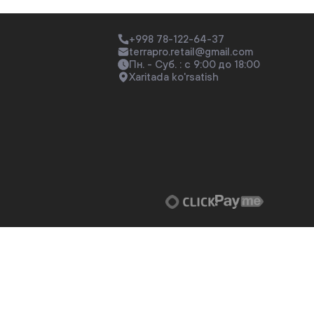
+998 78-122-64-37
terrapro.retail@gmail.com
Пн. - Суб. : с 9:00 до 18:00
Xaritada ko'rsatish