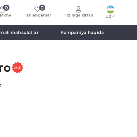
0
0
atcha
Tanlanganlar
Tizimga kirish
UZ
mali mahsulotlar
Kompaniya haqida
то
o