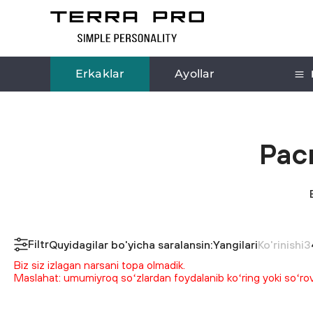
Erkaklar
Ayollar
Рас
Filtr
Quyidagilar bo'yicha saralansin:
Yangilari
Ko'rinishi
3
Biz siz izlagan narsani topa olmadik.
Maslahat: umumiyroq soʻzlardan foydalanib koʻring yoki soʻrovin