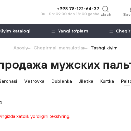
+998 78-122-64-37
Du - Sh: 09:00 dan 18: 00 gacha
Izlash
Sav
Kiyim katalogi
Yangi to'plam
Chegir
Asosiy
Chegirmali mahsulotlar
Tashqi kiyim
продажа мужских паль
Barchasi
Vetrovka
Dublenka
Jiletka
Kurtka
Palt
4
gizda xatolik yoʻqligini tekshiring.