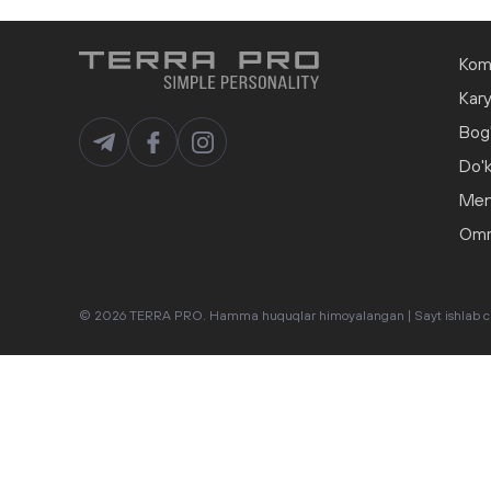
Kom
Kar
Bog'
Do'k
Men
Omma
© 2026 TERRA PRO. Hamma huquqlar himoyalangan |
Sayt ishlab 