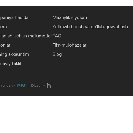
paniya haqida
Maxfiylik siyosati
yera
Yetkazib berish va qo‘llab‑quvvatlash
lanish uchun ma'lumotlar
FAQ
onlar
Fikr-mulohazalar
ing akkauntim
Blog
viy taklif
chiqilgan -
|
Dizayn -