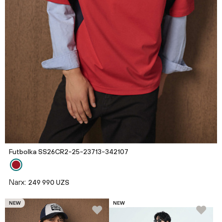
Futbolka SS26CR2-25-23713-342107
Narx:
249 990 UZS
NEW
NEW