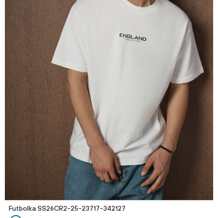
Futbolka SS26CR2-25-23717-342127