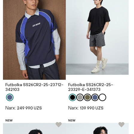
Futbolka SS26CR2-25-23712-
Futbolka SS26CR2-25-
342103
23329-E-341373
Narx:
Narx:
249 990 UZS
139 990 UZS
NEW
NEW