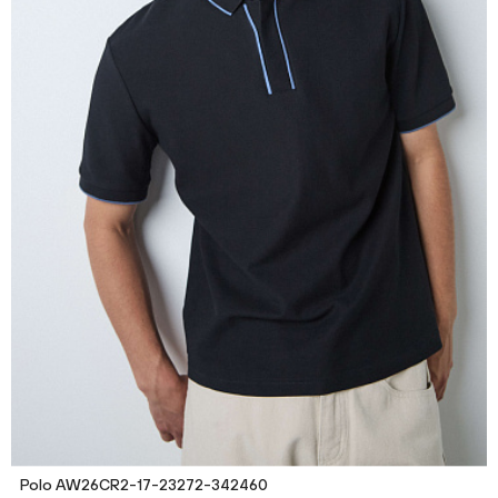
Polo AW26CR2-17-23272-342460