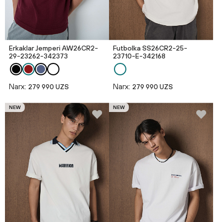
Erkaklar Jemperi AW26CR2-
Futbolka SS26CR2-25-
29-23262-342373
23710-E-342168
Narx:
Narx:
279 990 UZS
279 990 UZS
NEW
NEW