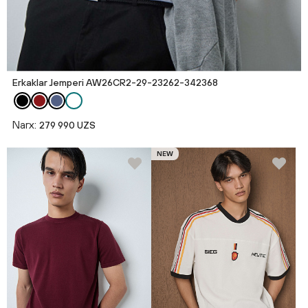
Erkaklar Jemperi AW26CR2-29-23262-342368
Narx:
279 990 UZS
NEW