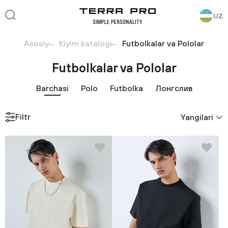
UZ
Asosiy
Kiyim katalogi
Futbolkalar va Pololar
Futbolkalar va Pololar
Barchasi
Polo
Futbolka
Лонгслив
Filtr
Yangilari