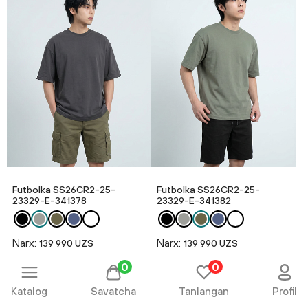
Futbolka SS26CR2-25-
Futbolka SS26CR2-25-
23329-E-341378
23329-E-341382
Narx:
Narx:
139 990 UZS
139 990 UZS
0
0
NEW
Katalog
Savatcha
Tanlangan
Profil