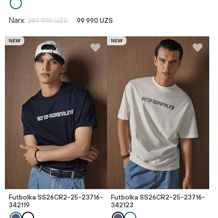
Narx:
249 990 UZS
99 990 UZS
NEW
NEW
Futbolka SS26CR2-25-23716-
Futbolka SS26CR2-25-23716-
342119
342123