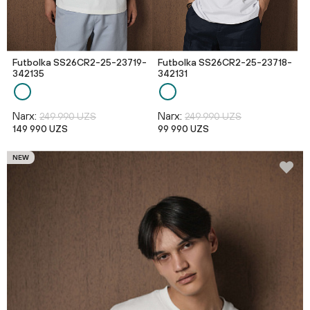
Futbolka SS26CR2-25-23719-
Futbolka SS26CR2-25-23718-
342135
342131
Narx:
Narx:
249 990 UZS
249 990 UZS
149 990 UZS
99 990 UZS
NEW