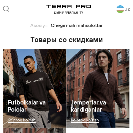
UZ
Asosiy
Chegirmali mahsulotlar
Товары со скидками
Futbolkalar va
Jemperlar va
Pololar
kardiganlar
Ko'proq ko'rish
Ko'proq ko'rish