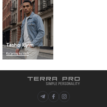
Tashqi kiyim
Ko'proq ko'rish