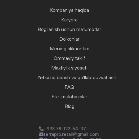
Kompaniya haqida
Karyera
Bog'lanish uchun ma'lumotlar
Do'konlar
Mening akkauntim
Ommaviy taklif
Maxfiylik siyosati
Yetkazib berish va qo‘llab‑quvvatlash
FAQ
Fikr-mulohazalar
Blog
+998 78-122-64-37
terrapro.retail@gmail.com