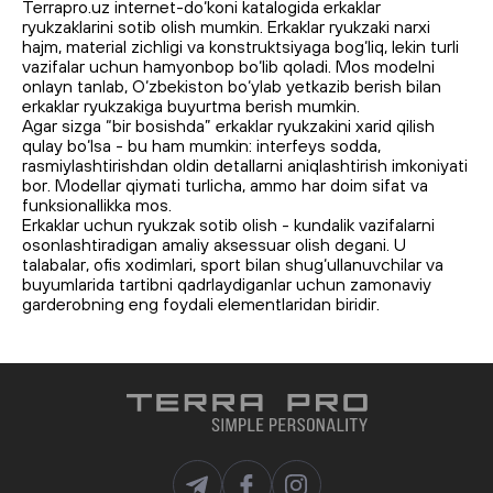
Terrapro.uz internet-do‘koni katalogida erkaklar
ryukzaklarini sotib olish mumkin. Erkaklar ryukzaki narxi
hajm, material zichligi va konstruktsiyaga bog‘liq, lekin turli
vazifalar uchun hamyonbop bo‘lib qoladi. Mos modelni
onlayn tanlab, O‘zbekiston bo‘ylab yetkazib berish bilan
erkaklar ryukzakiga buyurtma berish mumkin.
Agar sizga “bir bosishda” erkaklar ryukzakini xarid qilish
qulay bo‘lsa - bu ham mumkin: interfeys sodda,
rasmiylashtirishdan oldin detallarni aniqlashtirish imkoniyati
bor. Modellar qiymati turlicha, ammo har doim sifat va
funksionallikka mos.
Erkaklar uchun ryukzak sotib olish - kundalik vazifalarni
osonlashtiradigan amaliy aksessuar olish degani. U
talabalar, ofis xodimlari, sport bilan shug‘ullanuvchilar va
buyumlarida tartibni qadrlaydiganlar uchun zamonaviy
garderobning eng foydali elementlaridan biridir.