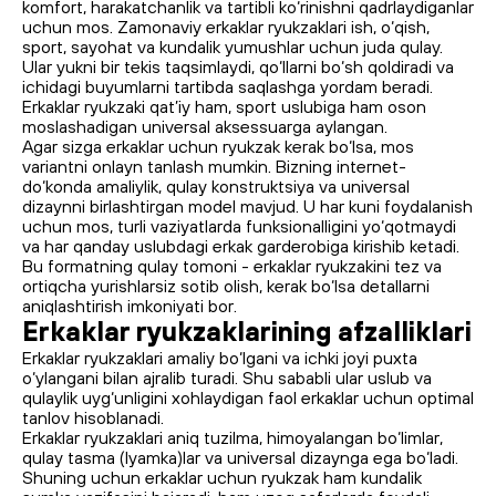
komfort, harakatchanlik va tartibli ko‘rinishni qadrlaydiganlar
uchun mos. Zamonaviy erkaklar ryukzaklari ish, o‘qish,
sport, sayohat va kundalik yumushlar uchun juda qulay.
Ular yukni bir tekis taqsimlaydi, qo‘llarni bo‘sh qoldiradi va
ichidagi buyumlarni tartibda saqlashga yordam beradi.
Erkaklar ryukzaki qat’iy ham, sport uslubiga ham oson
moslashadigan universal aksessuarga aylangan.
Agar sizga erkaklar uchun ryukzak kerak bo‘lsa, mos
variantni onlayn tanlash mumkin. Bizning internet-
do‘konda amaliylik, qulay konstruktsiya va universal
dizaynni birlashtirgan model mavjud. U har kuni foydalanish
uchun mos, turli vaziyatlarda funksionalligini yo‘qotmaydi
va har qanday uslubdagi erkak garderobiga kirishib ketadi.
Bu formatning qulay tomoni - erkaklar ryukzakini tez va
ortiqcha yurishlarsiz sotib olish, kerak bo‘lsa detallarni
aniqlashtirish imkoniyati bor.
Erkaklar ryukzaklarining afzalliklari
Erkaklar ryukzaklari amaliy bo‘lgani va ichki joyi puxta
o‘ylangani bilan ajralib turadi. Shu sababli ular uslub va
qulaylik uyg‘unligini xohlaydigan faol erkaklar uchun optimal
tanlov hisoblanadi.
Erkaklar ryukzaklari aniq tuzilma, himoyalangan bo‘limlar,
qulay tasma (lyamka)lar va universal dizaynga ega bo‘ladi.
Shuning uchun erkaklar uchun ryukzak ham kundalik