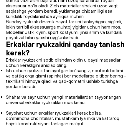
sumka vazifasini bajaradi, ham uzoq safarlarda foydali
aksessuar bo‘la oladi. Zich materiallar shaklni uzoq vaqt
saqlashga yordam beradi, yuklamaga chidamliligi esa
kundalik foydalanishda ayniqsa muhim.
Bunday ryukzak dinamik hayot tarzini tanlaydigan, sig‘imli,
lekin tartibli aksessuarga muhtoj yigitlar uchun ham mos.
Modellar ustki kiyim, sport kostyumi, jinsi shim va kundalik
poyabzal bilan yaxshi uyg‘unlashadi.
Erkaklar ryukzakini qanday tanlash
kerak?
Erkaklar ryukzakini sotib olishdan oldin u qaysi maqsadlar
uchun kerakligini aniqlab oling.
Ish uchun ryukzak tanlayotgan bo‘lsangiz, noutbuk bo‘limi
va qattiq orqa qismi (spinka) bor modellarga e’tibor bering -
texnikani himoya qiladi va qad-qomatni ushlab turishga
yordam beradi.
Shahar va sayr uchun yengil materiallardan tayyorlangan
universal erkaklar ryukzaklari mos keladi.
Sayohat uchun erkaklar ryukzaklari kerak bo‘lsa,
qo‘shimcha cho‘ntaklar, mustahkam lya mka va kattaroq
hajmli konstruktsiyani tanlagan ma’qul.