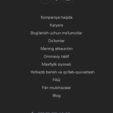
Kompaniya haqida
Karyera
Bog'lanish uchun ma'lumotlar
Do'konlar
Mening akkauntim
Ommaviy taklif
Maxfiylik siyosati
Yetkazib berish va qo‘llab‑quvvatlash
FAQ
Fikr-mulohazalar
Blog