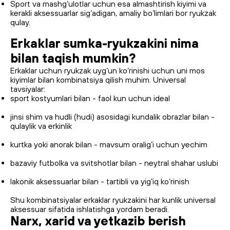
Sport va mashg‘ulotlar uchun esa almashtirish kiyimi va
kerakli aksessuarlar sig‘adigan, amaliy bo‘limlari bor ryukzak
qulay.
Erkaklar sumka-ryukzakini nima
bilan taqish mumkin?
Erkaklar uchun ryukzak uyg‘un ko‘rinishi uchun uni mos
kiyimlar bilan kombinatsiya qilish muhim. Universal
tavsiyalar:
sport kostyumlari bilan - faol kun uchun ideal
jinsi shim va hudli (hudi) asosidagi kundalik obrazlar bilan -
qulaylik va erkinlik
kurtka yoki anorak bilan - mavsum oralig‘i uchun yechim
bazaviy futbolka va svitshotlar bilan - neytral shahar uslubi
lakonik aksessuarlar bilan - tartibli va yig‘iq ko‘rinish
Shu kombinatsiyalar erkaklar ryukzakini har kunlik universal
aksessuar sifatida ishlatishga yordam beradi.
Narx, xarid va yetkazib berish