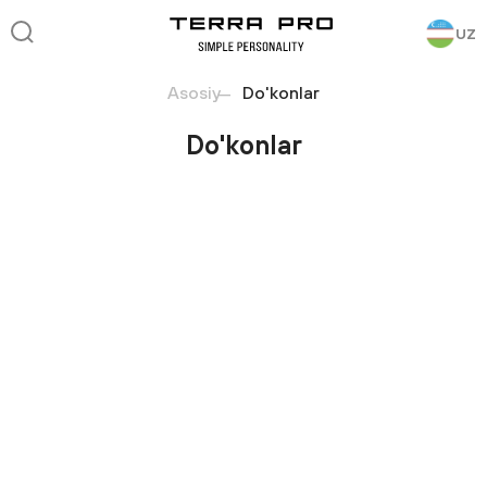
UZ
Asosiy
Do'konlar
Do'konlar