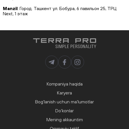
Manzil
: Город. Ташкент ул. Бобура, 6 павильон 25, ТРЦ
Next, 1 этаж
Telefon
:
+99899 864 20 64
Ish vaqti
: пн-чт 10:00-22:00 пн-сб-вс 10:00-23-00
KO'RISH
ТРЦ Atlas Terra Pro Man
Manzil
: Город Ташкент ул катартал 28, ТРЦ "Атлас" 2 этаж
Telefon
:
+998 99 875 99 29
Ish vaqti
: c 10:00 до 22:00 без выходных
KO'RISH
Kompaniya haqida
Karyera
ТРЦ Atlas "Чимган Атлас" Terra Pro Man
Bog'lanish uchun ma'lumotlar
Manzil
: Город Ташкент Мирзо-Улугбек район ТРЦ "Чимган
Атлас" ориентир Эко базар
Do'konlar
Telefon
:
+998 (70) 173-83-78
Mening akkauntim
Ish vaqti
: пн-пт 10:00-22:00 / сб-вс 10:00-23:00
Ommaviy taklif