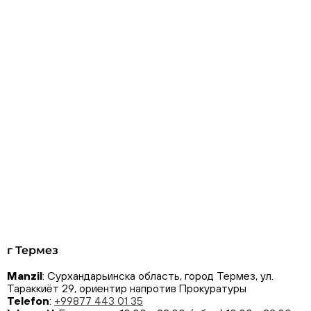
г Термез
Manzil
: Сурхандарьинска область, город Термез, ул.
Тараккиёт 29, ориентир напротив Прокуратуры
Telefon
:
+99877 443 01 35