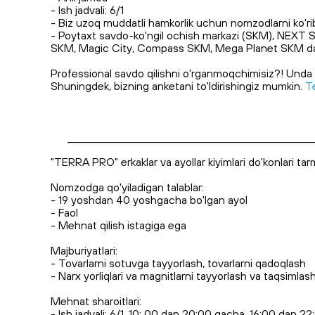
- Ish jadvali: 6/1
- Biz uzoq muddatli hamkorlik uchun nomzodlarni ko'ri
- Poytaxt savdo-ko'ngil ochish markazi (SKM), NEXT 
SKM, Magic City, Compass SKM, Mega Planet SKM da bo
Professional savdo qilishni o'rganmoqchimisiz?! Unda 
Shuningdek, bizning anketani to'ldirishingiz mumkin.
T
____________________________________________________________
"TERRA PRO" erkaklar va ayollar kiyimlari do'konlari tarm
Nomzodga qo'yiladigan talablar:
- 19 yoshdan 40 yoshgacha bo'lgan ayol
- Faol
- Mehnat qilish istagiga ega
Majburiyatlari:
- Tovarlarni sotuvga tayyorlash, tovarlarni qadoqlash
- Narx yorliqlari va magnitlarni tayyorlash va taqsimlas
Mehnat sharoitlari:
- Ish jadvali: 6/1, 10: 00 dan 20:00 gacha, 16:00 dan 