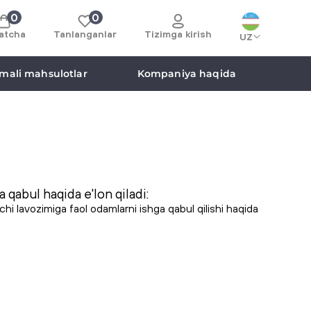
0
0
atcha
Tanlanganlar
Tizimga kirish
UZ
mali mahsulotlar
Kompaniya haqida
a qabul haqida e'lon qiladi:
i lavozimiga faol odamlarni ishga qabul qilishi haqida