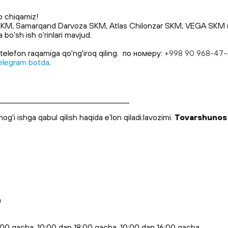
b chiqamiz!
SKM, Samarqand Darvoza SKM, Atlas Chilonzar SKM, VEGA SKM (Ja
'sh ish o'rinlari mavjud.
telefon raqamiga qo'ng'iroq qiling. по номеру:
+998 90 968-47
elegram botda
.
_________________________________________
og'i ishga qabul qilish haqida e'lon qiladi:lavozimi.
Tovarshunos
h
22:00 gacha, 10:00 dan 18:00 gacha, 10:00 dan 16:00 gacha