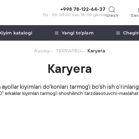
+998 78-122-64-37
Du - Sh: 09:00 dan 18: 00 gacha
Izlash
Sav
Kiyim katalogi
Yangi to'plam
Chegir
Asosiy
TERRAPRO
Karyera
Karyera
yollar kiyimlari do'konlari tarmog'i bo'sh ish o'rinlarig
erkaklar kiyimlari tarmog'i shoshilinch tarzdasotuvchi-maslahatch