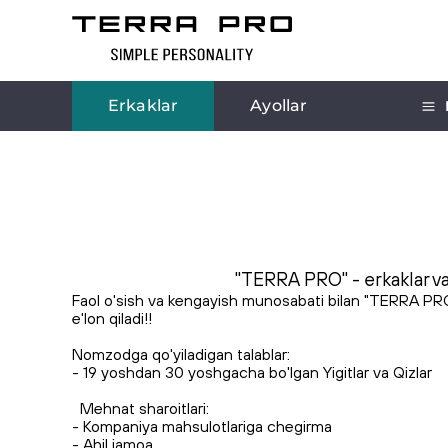
Erkaklar
Ayollar
"TERRA PRO" - erkaklar va a
Faol o'sish va kengayish munosabati bilan "TERRA PRO" 
e'lon qiladi!
!
Nomzodga qo'yiladigan talablar:
- 19 yoshdan 30 yoshgacha bo'lgan Yigitlar va Qizlar
Mehnat sharoitlari:
- Kompaniya mahsulotlariga chegirma
- Ahil jamoa