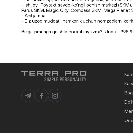
- Ish joyi: Poytaxt savdo-ko'ngil ochish markazi (S
Parus SKM, Magic City, Compass SKM, Mega Planet SKM
- Ahil jamoa
- Biz uzoq muddatli hamkorlik uchun nomzodlarni ko'ri
Bizga jamoaga qo'shilishni xohlaysizmi?! Unda: +998
Kom
Kar
Bog'
Do'k
Men
Omma