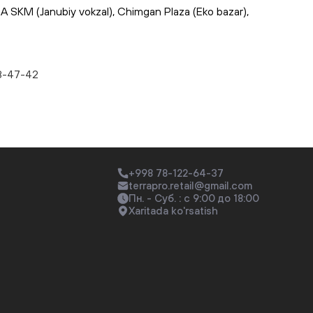
A SKM (Janubiy vokzal), Chimgan Plaza (Eko bazar),
8-47-42
+998 78-122-64-37
terrapro.retail@gmail.com
Пн. - Суб. : с 9:00 до 18:00
Xaritada ko'rsatish