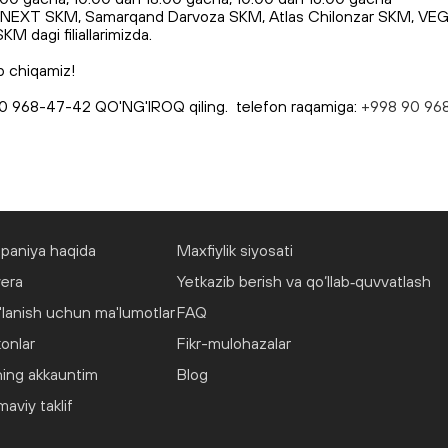
KM), NEXT SKM, Samarqand Darvoza SKM, Atlas Chilonzar SKM, VEG
 dagi filiallarimizda.
b chiqamiz!
 90 968-47-42 QO'NG'IROQ qiling. telefon raqamiga:
+998 90 96
paniya haqida
Maxfiylik siyosati
yera
Yetkazib berish va qo‘llab‑quvvatlash
lanish uchun ma'lumotlar
FAQ
onlar
Fikr-mulohazalar
ing akkauntim
Blog
viy taklif