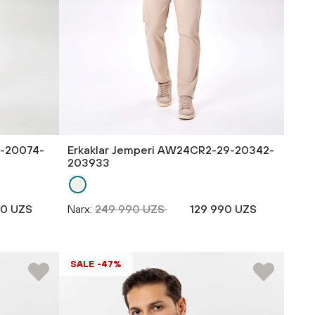
3-20074-
Erkaklar Jemperi AW24CR2-29-20342-
203933
90 UZS
Narx:
249 990 UZS
129 990 UZS
SALE -47%