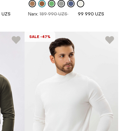
 UZS
Narx:
189 990 UZS
99 990 UZS
SALE -47%