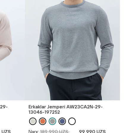
-29-
Erkaklar Jemperi AW23CA2N-29-
13046-197252
 UZS
Narx:
189 990 UZS
99 990 UZS