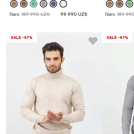
Narx:
189 990 UZS
99 990 UZS
Narx:
189 99
SALE -47%
SALE -47%