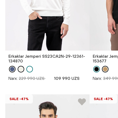
Erkaklar Jemperi SS23CA2N-29-12361-
Erkaklar Je
134870
153677
Narx:
229 990 UZS
109 990 UZS
Narx:
349 99
SALE -47%
SALE -47%