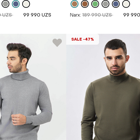
0 UZS
99 990 UZS
Narx:
189 990 UZS
99 990
SALE -47%