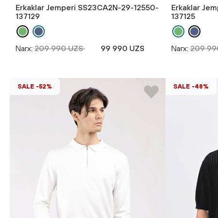
Erkaklar Jemperi SS23CA2N-29-12550-
Erkaklar Je
137129
137125
Narx:
209 990 UZS
99 990 UZS
Narx:
209 99
SALE -52%
SALE -48%