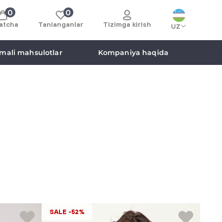
0
0
atcha
Tanlanganlar
Tizimga kirish
UZ
mali mahsulotlar
Kompaniya haqida
SALE -52%