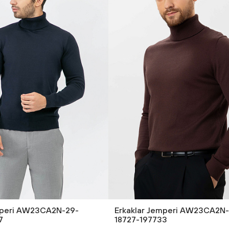
mperi AW23CA2N-29-
Erkaklar Jemperi AW23CA2N
7
18727-197733