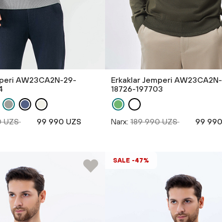
mperi AW23CA2N-29-
Erkaklar Jemperi AW23CA2N
4
18726-197703
0 UZS
99 990 UZS
Narx:
189 990 UZS
99 990
SALE -47%