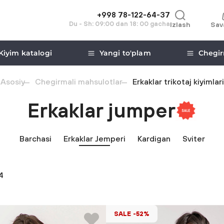
+998 78-122-64-37
Du - Sh: 09:00 dan 18: 00 gacha
Izlash
Sav
Kiyim katalogi
Yangi to'plam
Chegir
Asosiy
Chegirmali mahsulotlar
Erkaklar trikotaj kiyimlari
Erkaklar jumper
Barchasi
Erkaklar Jemperi
Kardigan
Sviter
4
SALE -52%