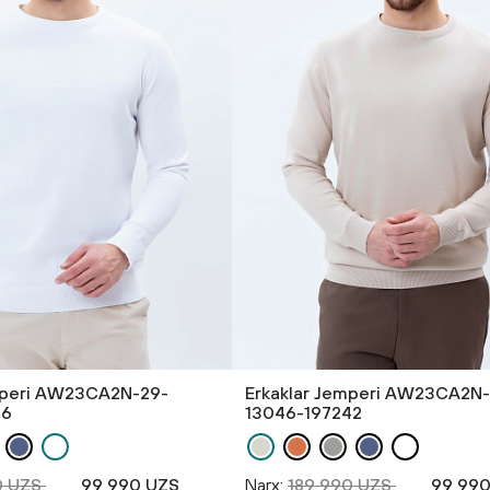
mperi AW23CA2N-29-
Erkaklar Jemperi AW23CA2N
26
13046-197242
0 UZS
99 990 UZS
Narx:
189 990 UZS
99 990