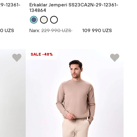
29-12361-
Erkaklar Jemperi SS23CA2N-29-12361-
134864
90 UZS
Narx:
229 990 UZS
109 990 UZS
SALE -48%