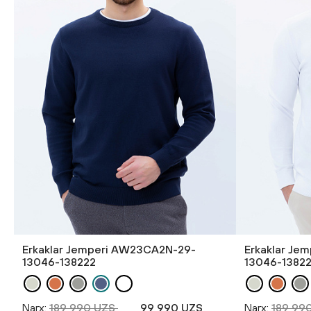
Erkaklar Jemperi AW23CA2N-29-
Erkaklar Je
13046-138222
13046-1382
Narx:
189 990 UZS
99 990 UZS
Narx:
189 99