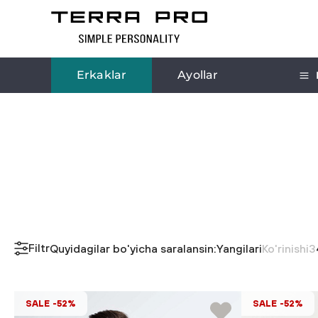
Erkaklar
Ayollar
Filtr
Quyidagilar bo'yicha saralansin:
Yangilari
Ko'rinishi
3
SALE -52%
SALE -52%