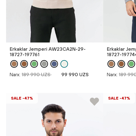
Erkaklar Jemperi AW23CA2N-29-
Erkaklar Je
18727-197761
18727-19774
Narx:
189 990 UZS
99 990 UZS
Narx:
189 99
SALE -47%
SALE -47%