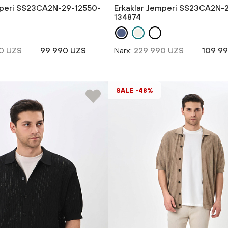
mperi SS23CA2N-29-12550-
Erkaklar Jemperi SS23CA2N-
134874
0 UZS
99 990 UZS
Narx:
229 990 UZS
109 9
SALE -48%