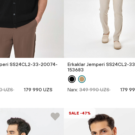
mperi SS24CL2-33-20074-
Erkaklar Jemperi SS24CL2-3
153683
0 UZS
179 990 UZS
Narx:
349 990 UZS
179 9
SALE -47%