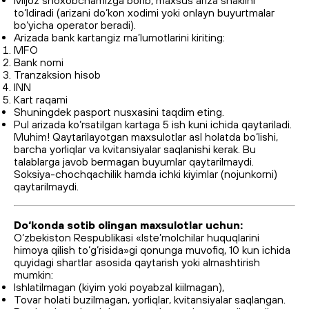
Mijoz shoxobchamizga borib, maxsus ariza shaklini
to‘ldiradi (arizani do‘kon xodimi yoki onlayn buyurtmalar
bo‘yicha operator beradi).
Arizada bank kartangiz ma’lumotlarini kiriting:
MFO
Bank nomi
Tranzaksion hisob
INN
Kart raqami
Shuningdek pasport nusxasini taqdim eting.
Pul arizada ko‘rsatilgan kartaga 5 ish kuni ichida qaytariladi.
Muhim! Qaytarilayotgan maxsulotlar asl holatda bo‘lishi,
barcha yorliqlar va kvitansiyalar saqlanishi kerak. Bu
talablarga javob bermagan buyumlar qaytarilmaydi.
Soksiya-chochqachilik hamda ichki kiyimlar (nojunkorni)
qaytarilmaydi.
Do‘konda sotib olingan maxsulotlar uchun:
O‘zbekiston Respublikasi «Iste’molchilar huquqlarini
himoya qilish to‘g‘risida»gi qonunga muvofiq, 10 kun ichida
quyidagi shartlar asosida qaytarish yoki almashtirish
mumkin:
Ishlatilmagan (kiyim yoki poyabzal kiilmagan),
Tovar holati buzilmagan, yorliqlar, kvitansiyalar saqlangan.