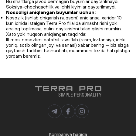
Bu shartlarga javob bermagan buyumlar qaytarilmaydi.
Soksiya-chochqachilik va ichki kiyimlar qaytarilmaydi.
Nosozligi aniqlangan buyumlar uchun:
Nosozlik (ishlab chiqarish nuqsoni) aniqlansa, xaridor 10
kun ichida istalgan Terra Pro filialida almashtirishi yoki
analog topilmasa, pulini qaytarishni talab qilishi mumkin.
Xato yoki nuqson aniqlangan taqdirda:
Iltimos, nosozlikni batafsil tavsiflab (rasm, kvitansiya, ichki
yorliq, sotib olingan joyi va sanasi) xabar bering — biz sizga
qaytarish tartibini tushuntirib, muammoni tezda hal qilishga
yordam beramiz.
Kompaniya haqida