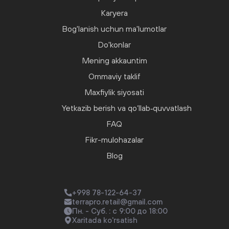
Karyera
Bog'lanish uchun ma'lumotlar
Do'konlar
Mening akkauntim
Ommaviy taklif
Maxfiylik siyosati
Yetkazib berish va qo‘llab‑quvvatlash
FAQ
Fikr-mulohazalar
Blog
+998 78-122-64-37
terrapro.retail@gmail.com
Пн. - Суб. : с 9:00 до 18:00
Xaritada ko'rsatish