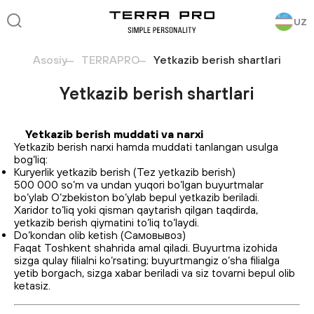
UZ
Asosiy
TERRAPRO
Yetkazib berish shartlari
Yetkazib berish shartlari
Yetkazib berish muddati va narxi
Yetkazib berish narxi hamda muddati tanlangan usulga
bog‘liq:
Kuryerlik yetkazib berish (Tez yetkazib berish)
500 000 so‘m va undan yuqori bo‘lgan buyurtmalar
bo‘ylab O‘zbekiston bo‘ylab bepul yetkazib beriladi.
Xaridor to‘liq yoki qisman qaytarish qilgan taqdirda,
yetkazib berish qiymatini to‘liq to‘laydi.
Do‘kondan olib ketish (Самовывоз)
Faqat Toshkent shahrida amal qiladi. Buyurtma izohida
sizga qulay filialni ko‘rsating; buyurtmangiz o‘sha filialga
yetib borgach, sizga xabar beriladi va siz tovarni bepul olib
ketasiz.