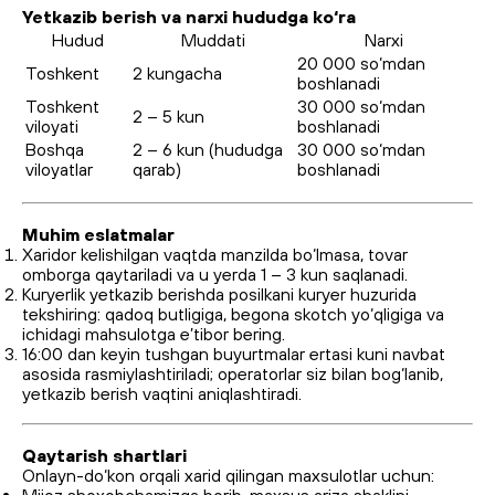
Yetkazib berish va narxi hududga ko‘ra
Hudud
Muddati
Narxi
20 000 so‘mdan
Toshkent
2 kungacha
boshlanadi
Toshkent
30 000 so‘mdan
2 – 5 kun
viloyati
boshlanadi
Boshqa
2 – 6 kun (hududga
30 000 so‘mdan
viloyatlar
qarab)
boshlanadi
Muhim eslatmalar
Xaridor kelishilgan vaqtda manzilda bo‘lmasa, tovar
omborga qaytariladi va u yerda 1 – 3 kun saqlanadi.
Kuryerlik yetkazib berishda posilkani kuryer huzurida
tekshiring: qadoq butligiga, begona skotch yo‘qligiga va
ichidagi mahsulotga e’tibor bering.
16:00 dan keyin tushgan buyurtmalar ertasi kuni navbat
asosida rasmiylashtiriladi; operatorlar siz bilan bog‘lanib,
yetkazib berish vaqtini aniqlashtiradi.
Qaytarish shartlari
Onlayn-do‘kon orqali xarid qilingan maxsulotlar uchun: