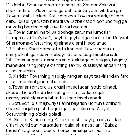
1.1.
Ushbu Shartnoma‑oferta asosida Xaridor Zakazni
shakllantirib, to‘lovni amalga oshiradi va yetkazib berilgan
Tovarni qabul qiladi. Sotuvchi esa Tovarni sotadi, to‘lovni
qabul qiladi, yetkazib beradi va O‘zbekiston qonunchiligiga
muvofiq barcha majburiyatlarni bajaradi.
1.2.
Tovar turlari, narxi va boshqa zarur ma’lumotlar
terrapro.uz (“Ro‘yxat”) saytida joylashgan bo‘lib, bu Ro‘yxat
Shartnoma‑ofertaning ajralmas qismi hisoblanadi.
1.3.
Ushbu Shartnoma‑oferta konkret Tovar uchun, u
saytga kiritilgan davr mobaynida amaldagi hisoblanadi.
1.4.
Tovarlar grafik namunalari orqali taqdim etilgan; haqiqiy
mahsulot rang joriy ekranning texnik xususiyatlaridan farq
qilishi mumkin.
1.5.
Xaridor Tovarning haqiqiy ranglari sayt tasvirlaridan farq
qilishi mumkinligini tushunadi
1.6.
Tovarlar terrapro.uz orqali masofadan sotib olinadi,
aksept 1.8-bo‘limda ko‘rsatilgan harakatlar orqali
rasmiylashtirilganda bitim tuzilgan hisoblanadi.
1.7.
Sotuvchi o‘z majburiyatlarini bajarish uchun uchinchi
shaxslarni jalb qilish huquqiga ega, lekin mas’uliyat
Sotuvchining o‘zida qoladi.
1.8.
Aksept Xaridorning Zakaz berishi, saytga ro‘yxatdan
o‘tishi yoritilgan harakatlarni bajarish (masalan, “Zakaz
berish” tugmasini bosish) orqali amalga oshadi. Bu