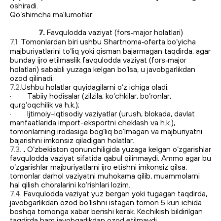
oshiradi.
Qo‘shimcha ma'lumotlar:
https://terrapro.uz/company/usloviya-vozvrata/
7.
Favqulodda vaziyat (fors‑major holatlari)
7.1.
Tomonlardan biri ushbu Shartnoma‑oferta bo‘yicha
majburiyatlarini to‘liq yoki qisman bajarmagan taqdirda, agar
bunday ijro etilmaslik favqulodda vaziyat (fors‑major
holatlari) sababli yuzaga kelgan bo‘lsa, u javobgarlikdan
ozod qilinadi.
7.2.
Ushbu holatlar quyidagilarni o‘z ichiga oladi:
· Tabiiy hodisalar (zilzila, ko‘chkilar, bo‘ronlar,
qurg‘oqchilik va h.k.);
· Ijtimoiy-iqtisodiy vaziyatlar (urush, blokada, davlat
manfaatlarida import-eksportni cheklash va h.k.),
tomonlarning irodasiga bog‘liq bo‘lmagan va majburiyatni
bajarishni imkonsiz qiladigan holatlar.
7.3.
.
O‘zbekiston qonunchiligida yuzaga kelgan o‘zgarishlar
favqulodda vaziyat sifatida qabul qilinmaydi. Ammo agar bu
o‘zgarishlar majburiyatlarni ijro etishni imkonsiz qilsa,
tomonlar darhol vaziyatni muhokama qilib, muammolarni
hal qilish choralarini ko‘rishlari lozim.
7.4.
Favqulodda vaziyat yuz bergan yoki tugagan taqdirda,
javobgarlikdan ozod bo‘lishni istagan tomon 5 kun ichida
boshqa tomonga xabar berishi kerak. Kechikish bildirilgan
taqdirda ham javobgarlikdan ozod etilmaydi.