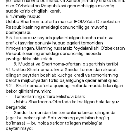
yo‘l bilan hal etib bo‘lmasa, va Xaridor jismoniy shaxs bo‘lsa,
nizo O‘zbekiston Respublikasi qonunchiligiga muvofiq
sudda ko‘rib chiqilishi kerak.
8.4.
Amaliy huquq:
Ushbu Shartnoma‑oferta mazkur IFORZAda O‘zbekiston
Respublikasining amaldagi qonunchiligiga muvofiq
boshqariladi.
uztradeinfo.uz+2airballoon.uz+2norma.uz+2
8.5.
terrapro.uz saytida joylashtirilgan barcha matn va
grafik tasvirlar qonuniy huquq egalari tomonidan
himoyalangan. Ularning ruxsatsiz foydalanilishi O‘zbekiston
Respublikasining amaldagi qonunchiligi asosida
javobgarlikka olib keladi.
9.
Muddat va Shartnoma‑ofertani o‘zgartirish tartibi
9.1.
Ushbu Shartnoma‑oferta Xaridor tomonidan aksept
qilingan paytdan boshlab kuchga kiradi va tomonlarning
barcha majburiyatlari to‘liq bajarilgunga qadar amal qiladi.
9.2.
. Shartnoma‑oferta quyidagi hollarda muddatidan ilgari
bekor qilinishi mumkin:
· Tomonlarning o‘zaro kelishuvi bilan;
· Ushbu Shartnoma‑Ofertada ko‘rsatilgan holatlar yuz
berganda;
· Xaridor tomonidan bir tomonlama bekor qilinganda
(agar bu bekor qilish Sotuvchining aybi bilan bog‘liq
bo‘lmasa) — bu holda xaridor to‘lagan mablag‘lar
qaytarilmaydi;