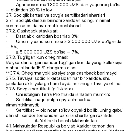
· Agar buyurtma 1 300 000 UZS-dan yuqoriroq bo‘lsa
— oldindan 20 % to‘lov.
3.7. Sodiqlik kartasi va sovg‘a sertifikatlari shartlari
3.7.1. Sodiqlik dasturi birinchi xariddan so‘ng, minimal
summa asosida avtomatik boshlanadi.
3.7.2. Cashback stavkalari:
· Dastlabki xariddan boshlab 3%;
· Umumiy xarid summasi ≥ 3 000 000 UZS bo‘lganda
— 5%;
· ≥ 5 000 000 UZS bo‘lsa — 7%.
3.7.3. Tug‘ilgan kun chegirmasi:
Ro‘yxatdan o‘tgan xaridor tug‘ilgan kunida yangi kolleksiya
mahsulotlarida 15 % chegirma oladi.
**3.7.4. Chegirma yoki aktsiyalarga cashback berilmaydi.
3.7.5. Tavsiya: sodiqlik kartasidan har bir xaridda, shu
jumladan aktsiyalarga ham foydalanishingiz tavsiya etiladi.
3.7.6. Sovg‘a sertifikati (gift‑karta):
· Uni istalgan Terra Pro filialida ishlatish mumkin;
· Sertifikat naqd pulga qaytarilmaydi va
almashtirilmaydi;
· Sertifikat — oldindan to‘lov obyekti bo‘lib, uning qabul
qilinishi xaridor tomonidan barcha shartlarga rozilikdir.
4.
Yetkazib berish Mahsulotlari
4.1.
Mahsulotlar Respublika bo‘ylab Xaridor tomonidan