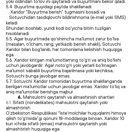
yoki oldindan to‘lov ini qaytaradi va buyurtmani bekor qiladi.
5.4. Buyurtma quyidagi paytda shakllanadi:
· Xaridor “Buyurtma berish” tugmasini bosadi va
· Sotuvchidan tasdiqlovchi bildirishnoma (e‑mail yoki SMS)
keladi.
Shundan boshlab, yuridi kodi bo‘yicha bitim tuzilgan
hisoblanadi.
5.5. Agar buyurtmada qo‘shimcha ma’lumot zarur bo‘lsa
(masalan, o‘lcham, rang, yetkazib berish shakli), Sotuvchi
Xaridor bilan bog‘lanib, har tomonlama kelishish huquqiga
ega.
5.6. Xaridor kiritgan ma’lumotlarning to‘g‘ri va aniq bo‘lishi
uchun javobgardir. Agar noto‘g‘ri yoki yetarli bo‘lmagan
ma’lumot sababli buyurtma bajarilmasa yoki kechiksa,
Sotuvchi bunga javobgar emas.
5.7. Sotuvchi Xaridor tomonidan buyurtma shakllanganda
berilgan ma’lumotlar uchun javobgar emas. Xaridor to‘liq va
aniq ma’lumotlar berishga majbur.
6.
Mahsulotni qaytarish va almashinish shartlari
6.1.
Sifatli (nondelikates) mahsulotni qaytarish yoki
almashtirish
O‘zbekiston Respublikasi “Iste’molchilar huquqlarini himoya
qilish to‘g‘risida”gi qonuni 18-moddasiga binoan, Xaridor 10
kun ichida sifatli (emas) mahsulotni qaytarish yoki
almashtirish huquqiga ega