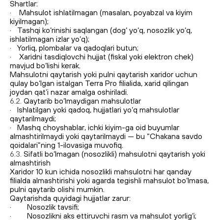
Shartlar:
· Mahsulot ishlatilmagan (masalan, poyabzal va kiyim
kiyilmagan);
· Tashqi ko‘rinishi saqlangan (dog‘ yo‘q, nosozlik yo‘q,
ishlatilmagan izlar yo‘q);
· Yorliq, plombalar va qadoqlari butun;
· Xaridni tasdiqlovchi hujjat (fiskal yoki elektron chek)
mavjud bo‘lishi kerak.
Mahsulotni qaytarish yoki pulni qaytarish xaridor uchun
qulay bo‘lgan istalgan Terra Pro filialida, xarid qilingan
joydan qat’i nazar amalga oshiriladi.
6.2.
Qaytarib bo‘lmaydigan mahsulotlar
· Ishlatilgan yoki qadoq, hujjatlari yo‘q mahsulotlar
qaytarilmaydi;
· Mashq choyshablar, ichki kiyim-ga oid buyumlar
almashtirilmaydi yoki qaytarilmaydi — bu “Chakana savdo
qoidalari”ning 1-ilovasiga muvofiq.
6.3.
Sifatli bo‘lmagan (nosozlikli) mahsulotni qaytarish yoki
almashtirish
Xaridor 10 kun ichida nosozlikli mahsulotni har qanday
filialda almashtirishi yoki agarda tegishli mahsulot bo‘lmasa,
pulni qaytarib olishi mumkin.
Qaytarishda quyidagi hujjatlar zarur:
· Nosozlik tavsifi;
· Nosozlikni aks ettiruvchi rasm va mahsulot yorlig‘i;