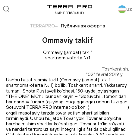
UZ
TERRAPRO
Публичная оферта
Ommaviy taklif
Ommaviy (jamoat) taklif
shartnoma‑oferta №1
Toshkent sh.
"02" fevral 2019 yil.
Ushbu hujjat rasmiy taklif (Ommaviy (jamoat) taklif –
shartnoma‑oferta № 1) bo‘lib, Toshkent shahri, Yakkasaroy
tumani, Shota Rustaveli ko‘chasi, 150-uyda joylashgan
“THE ONE” MChJ, bundan keyin – “Sotuvchi”, tomonidan
har qanday fuqaro (quyidagi huquqga ega) uchun tuzilgan.
Sotuvchi TERRA PRO Internet‑do‘koni (
https://terrapro.uz
)
orqali masofaviy tarzda tovar sotish shartlari bilan
ta’minlaydi. Ushbu hujjatda Tovar yoki Tovarlar bo‘yicha
barcha muhim shartlar ko‘rsatilgan. Tovarlar to‘liq ro‘yxati
va narxlari terrpro.uz sayti integralligi sifatida qabul qilinadi.
O‘zbekiston Respublikasi Fuqarolik kodeksi 370-moddasi