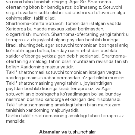
va narxi bilan tanishib chiqing. Agar Siz Shartnoma-
ofertaning biron bir bandiga rozi bo'lmasangiz, Sotuvchi
sizga tovarlarni sotib olishni rad etishni va to'lovni amalga
oshirmaslikni taklif qiladi.
Shartnoma-oferta Sotuvchi tomonidan istalgan vaqtda,
Xaridorga bu haqda maxsus xabar berilmasdan,
o'zgartirilishi mumkin. Shartnoma-ofertaning yangi tahriri: u
terrapro.uz-da joylashtirilgan paytdan boshlab kuchga
kiradi, shuningdek, agar sotuvchi tomonidan boshqasi aniq
ko'rsatilmagan bo'lsa, bunday nashr etishdan boshlab
xaridor e'tiboriga yetkazilgan deb hisoblanadi. Shartnoma-
ofertaning amaldagi tahriri bilan muntazam ravishda tanish
bo'lish Xaridorning majburiyatidir.
Taklif shartnomasi sotuvchi tomonidan istalgan vaqtda
xaridorga maxsus xabar bermasdan o'zgartirilishi mumkin.
Taklif shartnomasining yangi tahriri u joylashtirilgan
paytdan boshlab kuchga kiradi
terrapro
.uz, va Agar
sotuvchi aniq boshqacha ko'rsatilmagan bo'lsa, bunday
nashrdan boshlab xaridorga etkazilgan deb hisoblanadi.
Taklif shartnomasining amaldagi tahriri bilan muntazam
tanishish xaridorning majburiyatidir.
Ushbu taklif shartnomasining amaldagi tahriri
terrapro
.uz
manzilda:
https://terrapro.uz/company/public-offer/
Atamalar va
tushunchalar