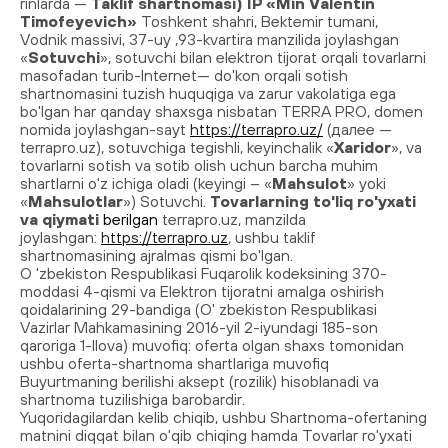
rinlarda —
Taklif shartnomasi) IP «Min Valentin
Timofeyevich»
Toshkent shahri, Bektemir tumani,
Vodnik massivi, 37-uy ,93-kvartira manzilida joylashgan
«
Sotuvchi
», sotuvchi bilan elektron tijorat orqali tovarlarni
masofadan turib-Internet— do'kon orqali sotish
shartnomasini tuzish huquqiga va zarur vakolatiga ega
bo'lgan har qanday shaxsga nisbatan
TERRA
PRO
, domen
nomida joylashgan-sayt
https://
terrapro
.uz/
(далее —
terrapro
.uz), sotuvchiga tegishli, keyinchalik «
Xaridor
», va
tovarlarni sotish va sotib olish uchun barcha muhim
shartlarni o'z ichiga oladi (keyingi – «
Mahsulot
» yoki
«
Mahsulotlar
») Sotuvchi.
Tovarlarning to'liq ro'yxati
va qiymati
berilgan
terrapro
.uz, manzilda
joylashgan:
https://
terrapro
.uz
,
ushbu taklif
shartnomasining ajralmas qismi bo'lgan.
O 'zbekiston Respublikasi Fuqarolik kodeksining 370-
moddasi 4-qismi va Elektron tijoratni amalga oshirish
qoidalarining 29-bandiga (O' zbekiston Respublikasi
Vazirlar Mahkamasining 2016-yil 2-iyundagi 185-son
qaroriga 1-Ilova) muvofiq: oferta olgan shaxs tomonidan
ushbu oferta-shartnoma shartlariga muvofiq
Buyurtmaning berilishi aksept (rozilik) hisoblanadi va
shartnoma tuzilishiga barobardir.
Yuqoridagilardan kelib chiqib, ushbu Shartnoma-ofertaning
matnini diqqat bilan o'qib chiqing hamda Tovarlar ro'yxati