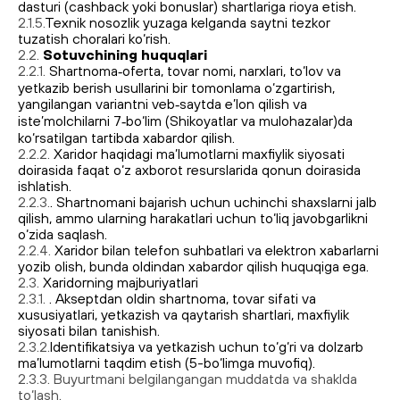
dasturi (cashback yoki bonuslar) shartlariga rioya etish.
2.1.5.
Texnik nosozlik yuzaga kelganda saytni tezkor
tuzatish choralari ko‘rish.
2.2.
Sotuvchining huquqlari
2.2.1.
Shartnoma‑oferta, tovar nomi, narxlari, to‘lov va
yetkazib berish usullarini bir tomonlama o‘zgartirish,
yangilangan variantni veb‑saytda e’lon qilish va
iste’molchilarni 7‑bo‘lim (Shikoyatlar va mulohazalar)da
ko‘rsatilgan tartibda xabardor qilish.
2.2.2.
Xaridor haqidagi ma’lumotlarni maxfiylik siyosati
doirasida faqat o‘z axborot resurslarida qonun doirasida
ishlatish.
2.2.3.
. Shartnomani bajarish uchun uchinchi shaxslarni jalb
qilish, ammo ularning harakatlari uchun to‘liq javobgarlikni
o‘zida saqlash.
2.2.4.
Xaridor bilan telefon suhbatlari va elektron xabarlarni
yozib olish, bunda oldindan xabardor qilish huquqiga ega.
2.3.
Xaridorning majburiyatlari
2.3.1.
. Akseptdan oldin shartnoma, tovar sifati va
xususiyatlari, yetkazish va qaytarish shartlari, maxfiylik
siyosati bilan tanishish.
2.3.2.
Identifikatsiya va yetkazish uchun to‘g‘ri va dolzarb
ma’lumotlarni taqdim etish (5-bo‘limga muvofiq).
2.3.3. Buyurtmani belgilangangan muddatda va shaklda
to‘lash.