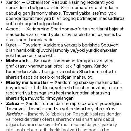
Xaridor — O‘zbekiston Respublikasining rezidenti yoki
norezidenti bo‘lgan, ushbu Shartnoma‑oferta shartlarini
qabul qilgan jismoniy shaxs, Tovarni yakka iste’mol yoki
boshqa tijorat faoliyati bilan bog‘liq bo‘lmagan maqsadlarda
sotib olmoqchi bo‘lgan kishi.
Aksept — Xaridorning Shartnoma‑oferta shartlarini bajarish
maqsadida zarur xarid yoki to‘lov harakatlarini bajarishi, bu
esa aksept hisoblanadi.
Kurer — Tovarlarni Xaridorga yetkazib berishda Sotuvchi
bilan hamkorlik qiluvchi jismoniy va/yoki yuridik shaxslar
yoki tadbirkorlik sub’ekti.
Mahsulot
— Sotuvchi tomonidan terrapro.uz saytida
grafik tasvir‑namunalari orqali taklif qilingan, Xaridor
tomonidan Zakaz berilgan va ushbu Shartnoma‑oferta
shartlari asosida sotib olinadigan mahsulot.
Maxfiy ma’lumotlar
— Xaridorning shaxsiy ma’lumotlari,
buyurtmalar statistikasi, yetkazib berish manzillari, telefon
raqamlari va boshqa shu kabi ma’lumotlar, shartning
shartlariga muvofiq himoyalangan.
Zakaz
— Xaridor tomonidan terrapro.uz orqali yuborilgan,
Tovar yoki Tovarlar xarid va yetkazilishi bo‘yicha so‘rov.
Xaridor
— jismoniy (o 'zbekiston Respublikasi rezidentlari
va norezidentlari) oferta shartnomasi shartlarini qabul
qilgan, tovarni shaxsiy iste' mol maqsadida yoki yakuniy
iste 'mol uchun tadbirkorlik faoliyati bilan bog' liq bo