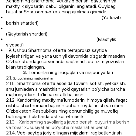
Xaridorning Shartnoma, yetkazib berish, qaytarish va
maxfiylik siyosatini qabul qilganini anglatadi. Quyidagi
hujjatlar Shartnoma‑ofertaning ajralmas qismidir:
https://terrapro.uz/company/delivery_terms/
(Yetkazib
berish shartlari)
https://terrapro.uz/company/usloviya-vozvrata/
(Qaytarish shartlari)
https://terrapro.uz/company/privacy-info/
(Maxfiylik
siyosati)
1.9. Ushbu Shartnoma‑oferta terrapro.uz saytida
joylashtirilgan va yana uch yil davomida o‘zgartirilmasdan
O‘zbekistondagi serverlarda saqlanadi, bu tizim yozuvlari
bilan tasdiqlangan.
2.
Tomonlarning huquqlari va majburiyatlari
2.1.
Sotuvchining majburiyatlari
2.1.1.
. Shartnoma‑oferta asosida tovarni sotish, yetkazish,
shu jumladan almashtirish yoki qaytarish bo‘yicha barcha
majburiyatlarni to‘liq va sifatli bajarish.
2.1.2. Xaridorning maxfiy ma’lumotlarini himoya qilish, faqat
ushbu shartnomani bajarish uchun foydalanish va ularni
O‘zbekiston Respublikasining qonunchiligiga muvofiq
bo‘lmagan holatlarda oshkor etmaslik.
2.1.3. . Xaridorning savollariga javob berish, buyurtma berish
va tovar xususiyatlari bo‘yicha maslahatlar berish..
2.1.4.
Veb-saytga joriy qilingan mijozlarni rag‘batlantirish