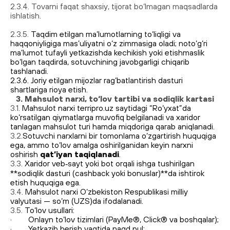
2.3.4.
Tovarni faqat shaxsiy, tijorat bo‘lmagan maqsadlarda
ishlatish.
2.3.5.
Taqdim etilgan ma’lumotlarning to‘liqligi va
haqqoniyligiga mas’uliyatni o‘z zimmasiga oladi; noto‘g‘ri
ma’lumot tufayli yetkazishda kechikish yoki etishmaslik
bo‘lgan taqdirda, sotuvchining javobgarligi chiqarib
tashlanadi.
2.3.6. Joriy etilgan mijozlar rag‘batlantirish dasturi
shartlariga rioya etish.
3. Mahsulot narxi, to‘lov tartibi va sodiqlik kartasi
3.1.
Mahsulot narxi terripro.uz saytidagi “Ro‘yxat”da
ko‘rsatilgan qiymatlarga muvofiq belgilanadi va xaridor
tanlagan mahsulot turi hamda miqdoriga qarab aniqlanadi.
3.2.
Sotuvchi narxlarni bir tomonlama o‘zgartirish huquqiga
ega, ammo to‘lov amalga oshirilganidan keyin narxni
oshirish
qat’iyan taqiqlanadi
.
3.3.
Xaridor veb‑sayt yoki bot orqali ishga tushirilgan
**sodiqlik dasturi (cashback yoki bonuslar)**da ishtirok
etish huquqiga ega.
3.4.
Mahsulot narxi O‘zbekiston Respublikasi milliy
valyutasi — so‘m (UZS)da ifodalanadi.
3.5.
To‘lov usullari:
· Onlayn to‘lov tizimlari (PayMe®, Click® va boshqalar);
· Yetkazib berish vaqtida naqd pul;