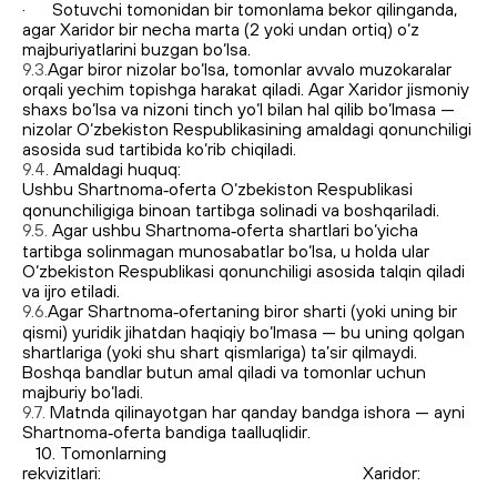
· Sotuvchi tomonidan bir tomonlama bekor qilinganda,
agar Xaridor bir necha marta (2 yoki undan ortiq) o‘z
majburiyatlarini buzgan bo‘lsa.
9.3.
Agar biror nizolar bo‘lsa, tomonlar avvalo muzokaralar
orqali yechim topishga harakat qiladi. Agar Xaridor jismoniy
shaxs bo‘lsa va nizoni tinch yo‘l bilan hal qilib bo‘lmasa —
nizolar O‘zbekiston Respublikasining amaldagi qonunchiligi
asosida sud tartibida ko‘rib chiqiladi.
9.4.
Amaldagi huquq:
Ushbu Shartnoma‑oferta O‘zbekiston Respublikasi
qonunchiligiga binoan tartibga solinadi va boshqariladi.
9.5.
Agar ushbu Shartnoma‑oferta shartlari bo‘yicha
tartibga solinmagan munosabatlar bo‘lsa, u holda ular
O‘zbekiston Respublikasi qonunchiligi asosida talqin qiladi
va ijro etiladi.
9.6.
Agar Shartnoma‑ofertaning biror sharti (yoki uning bir
qismi) yuridik jihatdan haqiqiy bo‘lmasa — bu uning qolgan
shartlariga (yoki shu shart qismlariga) ta’sir qilmaydi.
Boshqa bandlar butun amal qiladi va tomonlar uchun
majburiy bo‘ladi.
9.7.
Matnda qilinayotgan har qanday bandga ishora — ayni
Shartnoma‑oferta bandiga taalluqlidir.
10. Tomonlarning
rekvizitlari: Xaridor: