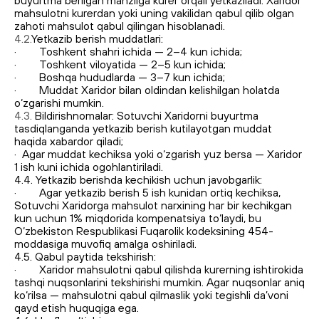
buyurtma berilgan manzilga kurer orqali yetkaziladi. Xaridor
mahsulotni kurerdan yoki uning vakilidan qabul qilib olgan
zahoti mahsulot qabul qilingan hisoblanadi.
4.2.
Yetkazib berish muddatlari:
· Toshkent shahri ichida — 2–4 kun ichida;
· Toshkent viloyatida — 2–5 kun ichida;
· Boshqa hududlarda — 3–7 kun ichida;
· Muddat Xaridor bilan oldindan kelishilgan holatda
o‘zgarishi mumkin.
4.3.
Bildirishnomalar: Sotuvchi Xaridorni buyurtma
tasdiqlanganda yetkazib berish kutilayotgan muddat
haqida xabardor qiladi;
· Agar muddat kechiksa yoki o‘zgarish yuz bersa — Xaridor
1 ish kuni ichida ogohlantiriladi.
4.4. Yetkazib berishda kechikish uchun javobgarlik:
· Agar yetkazib berish 5 ish kunidan ortiq kechiksa,
Sotuvchi Xaridorga mahsulot narxining har bir kechikgan
kun uchun 1% miqdorida kompenatsiya to‘laydi, bu
O‘zbekiston Respublikasi Fuqarolik kodeksining 454-
moddasiga muvofiq amalga oshiriladi.
4.5. Qabul paytida tekshirish:
· Xaridor mahsulotni qabul qilishda kurerning ishtirokida
tashqi nuqsonlarini tekshirishi mumkin. Agar nuqsonlar aniq
ko‘rilsa — mahsulotni qabul qilmaslik yoki tegishli da’voni
qayd etish huquqiga ega.