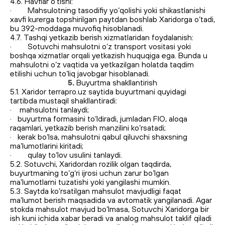
4.6. Havflar o‘tishi:
· Mahsulotning tasodifiy yo‘qolishi yoki shikastlanishi
xavfi kurerga topshirilgan paytdan boshlab Xaridorga o‘tadi,
bu 392-moddaga muvofiq hisoblanadi.
4.7. Tashqi yetkazib berish xizmatlaridan foydalanish:
· Sotuvchi mahsulotni o‘z transport vositasi yoki
boshqa xizmatlar orqali yetkazish huquqiga ega. Bunda u
mahsulotni o‘z vaqtida va yetkazilgan holatda taqdim
etilishi uchun to‘liq javobgar hisoblanadi.
5.
Buyurtma shakllantirish
5.1. Xaridor terrapro.uz saytida buyurtmani quyidagi
tartibda mustaqil shakllantiradi:
· mahsulotni tanlaydi;
· buyurtma formasini to‘ldiradi, jumladan FIO, aloqa
raqamlari, yetkazib berish manzilini ko‘rsatadi;
· kerak bo‘lsa, mahsulotni qabul qiluvchi shaxsning
ma’lumotlarini kiritadi;
· qulay to‘lov usulini tanlaydi.
5.2. Sotuvchi, Xaridordan rozilik olgan taqdirda,
buyurtmaning to‘g‘ri ijrosi uchun zarur bo‘lgan
ma’lumotlarni tuzatishi yoki yangilashi mumkin.
5.3. Saytda ko‘rsatilgan mahsulot mavjudligi faqat
ma’lumot berish maqsadida va avtomatik yangilanadi. Agar
stokda mahsulot mavjud bo‘lmasa, Sotuvchi Xaridorga bir
ish kuni ichida xabar beradi va analog mahsulot taklif qiladi