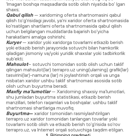
'lmagan boshqa maqsadlarda sotib olish niyatida bo' lgan
shaxs;
Qabul qilish
— xaridorning oferta shartnomasini qabul
qilish to'g'risidagi javobi, ya'ni xaridor oferta shartnomasida
ko'rsatilgan shartlarni oferta shartnomasida qabul qilish
uchun belgilangan muddatlarda bajarish bo'yicha
harakatlarni amalga oshirishi;
Kuryer
— xaridor yoki xaridorga tovarlarni etkazib berish
yoki etkazib berish jarayonida sotuvchi bilan hamkorlik
qiladigan jismoniy va/yoki yuridik shaxslar yoki tadbirkorlik
sub'ekti;
Mahsulot
– sotuvchi tomonidan sotib olish uchun taklif
qilingan mahsulot(lar)
terrapro
.uz uning(ularning) grafik(lar)
tasvirini(lar)-namuna (lar) ni joylashtirish orqali va unga
nisbatan xaridor ushbu taklif shartnomasi asosida sotib
olish uchun buyurtma beradi;
Maxfiy ma'lumotlar
— Xaridorning shaxsiy ma'lumotlari,
shu jumladan buyurtma statistikasi, etkazib berish
manzillari, telefon raqamlari va boshqalar. ushbu taklif
shartnomasi shartlariga muvofiq.
Buyurtma
—
xaridor tomonidan rasmiylashtirilgan
terrapro
.uz xaridor tomonidan tanlangan tovarlar yoki
tovarlarni sotib olish va etkazib berish to'g'risida so'rov
terrapro
.uz, va Internet orqali sotuvchiga taqdim etilgan.
1.
Bitimning predmeti