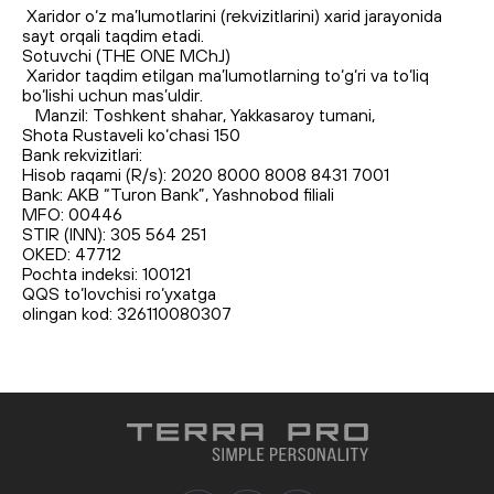
Xaridor o‘z ma’lumotlarini (rekvizitlarini) xarid jarayonida
sayt orqali taqdim etadi.
Sotuvchi (THE ONE MChJ)
Xaridor taqdim etilgan ma’lumotlarning to‘g‘ri va to‘liq
bo‘lishi uchun mas’uldir.
Manzil: Toshkent shahar, Yakkasaroy tumani,
Shota Rustaveli ko‘chasi 150
Bank rekvizitlari:
Hisob raqami (R/s): 2020 8000 8008 8431 7001
Bank: AKB “Turon Bank”, Yashnobod filiali
MFO: 00446
STIR (INN): 305 564 251
OKED: 47712
Pochta indeksi: 100121
QQS to‘lovchisi ro‘yxatga
olingan kod: 326110080307