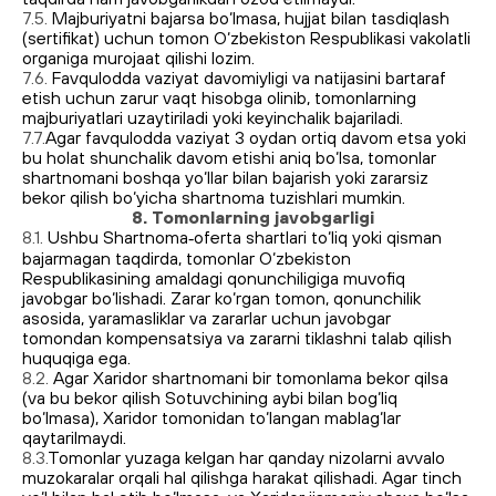
7.5.
Majburiyatni bajarsa bo‘lmasa, hujjat bilan tasdiqlash
(sertifikat) uchun tomon O‘zbekiston Respublikasi vakolatli
organiga murojaat qilishi lozim.
7.6.
Favqulodda vaziyat davomiyligi va natijasini bartaraf
etish uchun zarur vaqt hisobga olinib, tomonlarning
majburiyatlari uzaytiriladi yoki keyinchalik bajariladi.
7.7.
Agar favqulodda vaziyat 3 oydan ortiq davom etsa yoki
bu holat shunchalik davom etishi aniq bo‘lsa, tomonlar
shartnomani boshqa yo‘llar bilan bajarish yoki zararsiz
bekor qilish bo‘yicha shartnoma tuzishlari mumkin.
8. Tomonlarning javobgarligi
8.1.
Ushbu Shartnoma‑oferta shartlari to‘liq yoki qisman
bajarmagan taqdirda, tomonlar O‘zbekiston
Respublikasining amaldagi qonunchiligiga muvofiq
javobgar bo‘lishadi. Zarar ko‘rgan tomon, qonunchilik
asosida, yaramasliklar va zararlar uchun javobgar
tomondan kompensatsiya va zararni tiklashni talab qilish
huquqiga ega.
lex.uz
8.2.
Agar Xaridor shartnomani bir tomonlama bekor qilsa
(va bu bekor qilish Sotuvchining aybi bilan bog‘liq
bo‘lmasa), Xaridor tomonidan to‘langan mablag‘lar
qaytarilmaydi.
8.3.
Tomonlar yuzaga kelgan har qanday nizolarni avvalo
muzokaralar orqali hal qilishga harakat qilishadi. Agar tinch