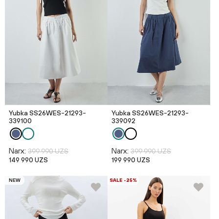
Yubka SS26WES-21293-
Yubka SS26WES-21293-
339100
339092
Narx:
Narx:
399 990 UZS
399 990 UZS
149 990 UZS
199 990 UZS
NEW
SALE -25%