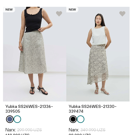
NEW
NEW
Yubka SS26WES-21336-
Yubka SS26WES-21330-
339505
339474
Narx:
Narx:
299 990 UZS
349 990 UZS