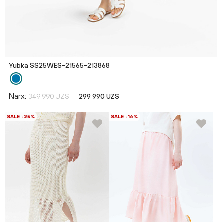
Yubka SS25WES-21565-213868
Narx:
349 990 UZS
299 990 UZS
SALE -25%
SALE -16%