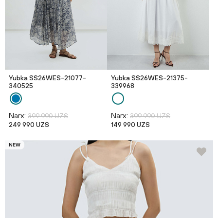
Yubka SS26WES-21077-
Yubka SS26WES-21375-
340525
339968
Narx:
Narx:
399 990 UZS
399 990 UZS
249 990 UZS
149 990 UZS
NEW