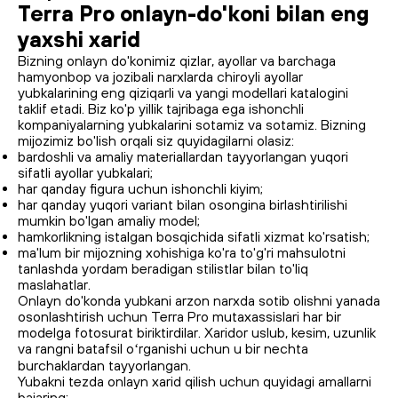
Terra Pro onlayn-do'koni bilan eng
yaxshi xarid
Bizning onlayn do'konimiz qizlar, ayollar va barchaga
hamyonbop va jozibali narxlarda chiroyli ayollar
yubkalarining eng qiziqarli va yangi modellari katalogini
taklif etadi. Biz ko'p yillik tajribaga ega ishonchli
kompaniyalarning yubkalarini sotamiz va sotamiz. Bizning
mijozimiz bo'lish orqali siz quyidagilarni olasiz:
bardoshli va amaliy materiallardan tayyorlangan yuqori
sifatli ayollar yubkalari;
har qanday figura uchun ishonchli kiyim;
har qanday yuqori variant bilan osongina birlashtirilishi
mumkin bo'lgan amaliy model;
hamkorlikning istalgan bosqichida sifatli xizmat ko'rsatish;
ma'lum bir mijozning xohishiga ko'ra to'g'ri mahsulotni
tanlashda yordam beradigan stilistlar bilan to'liq
maslahatlar.
Onlayn do'konda yubkani arzon narxda sotib olishni yanada
osonlashtirish uchun Terra Pro mutaxassislari har bir
modelga fotosurat biriktirdilar. Xaridor uslub, kesim, uzunlik
va rangni batafsil oʻrganishi uchun u bir nechta
burchaklardan tayyorlangan.
Yubakni tezda onlayn xarid qilish uchun quyidagi amallarni
bajaring: