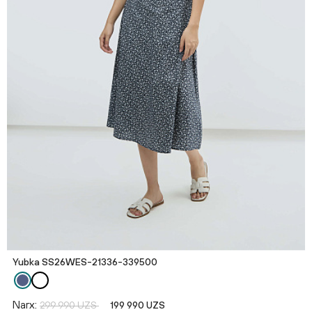
Yubka SS26WES-21336-339500
Narx:
299 990 UZS
199 990 UZS