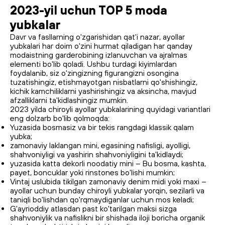
2023-yil uchun TOP 5 moda
yubkalar
Davr va fasllarning o'zgarishidan qat'i nazar, ayollar
yubkalari har doim o'zini hurmat qiladigan har qanday
modaistning garderobining izlanuvchan va ajralmas
elementi bo'lib qoladi. Ushbu turdagi kiyimlardan
foydalanib, siz o'zingizning figurangizni osongina
tuzatishingiz, etishmayotgan nisbatlarni qo'shishingiz,
kichik kamchiliklarni yashirishingiz va aksincha, mavjud
afzalliklarni ta'kidlashingiz mumkin.
2023 yilda chiroyli ayollar yubkalarining quyidagi variantlari
eng dolzarb bo'lib qolmoqda:
Yuzasida bosmasiz va bir tekis rangdagi klassik qalam
yubka;
zamonaviy laklangan mini, egasining nafisligi, ayolligi,
shahvoniyligi va yashirin shahvoniyligini ta'kidlaydi;
yuzasida katta dekorli noodatiy mini – Bu bosma, kashta,
payet, boncuklar yoki rinstones bo'lishi mumkin;
Vintaj uslubida tikilgan zamonaviy denim midi yoki maxi –
ayollar uchun bunday chiroyli yubkalar yorqin, sezilarli va
taniqli bo'lishdan qo'rqmaydiganlar uchun mos keladi;
G'ayrioddiy atlasdan past ko'tarilgan maksi sizga
shahvoniylik va nafislikni bir shishada iloji boricha organik