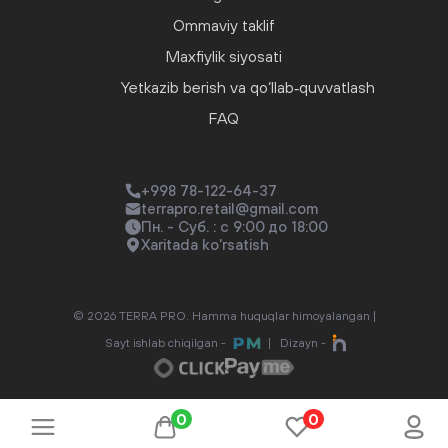
Ommaviy taklif
Maxfiylik siyosati
Yetkazib berish va qo‘llab‑quvvatlash
FAQ
+998 78-122-64-37
terrapro.retail@gmail.com
Пн. - Суб. : с 9:00 до 18:00
Xaritada ko'rsatish
© 2026 TERRA PRO. Hamma huquqlar himoyalangan |
Sayt ishlab chiqilgan -
|
Dizayn -
0
0