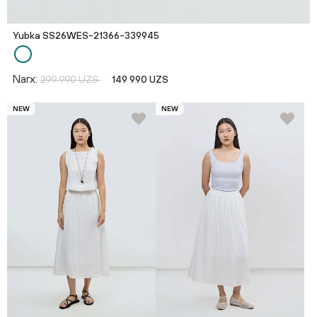
Yubka SS26WES-21366-339945
Narx:
299 990 UZS
149 990 UZS
NEW
NEW