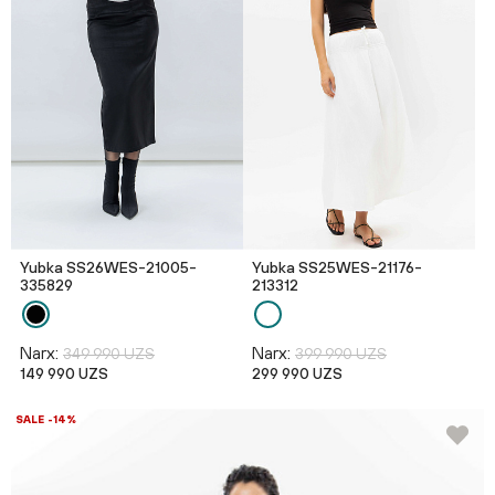
Yubka SS26WES-21005-
Yubka SS25WES-21176-
335829
213312
Narx:
Narx:
349 990 UZS
399 990 UZS
149 990 UZS
299 990 UZS
SALE -14%