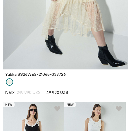
Yubka SS26WES-21065-339726
Narx:
249 990 UZS
49 990 UZS
NEW
NEW