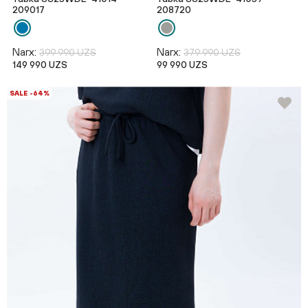
209017
208720
Narx:
Narx:
399 990 UZS
379 990 UZS
149 990 UZS
99 990 UZS
SALE -64%