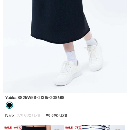
Yubka SS25WES-21315-208688
Narx:
279 990 UZS
99 990 UZS
SALE -64%
SALE -75%