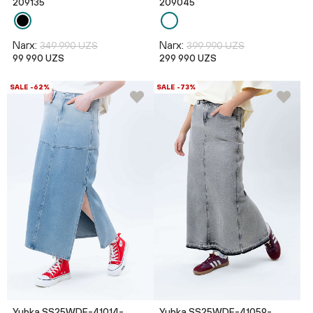
209135
209045
Narx:
Narx:
349 990 UZS
399 990 UZS
99 990 UZS
299 990 UZS
SALE -62%
SALE -73%
Yubka SS25WDE-41014-
Yubka SS25WDE-41059-