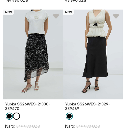
149 990 UZS
99 990 UZS
NEW
NEW
Yubka SS26WES-21330-
Yubka SS26WES-21329-
339470
339469
Narx:
Narx:
349 990 UZS
349 990 UZS