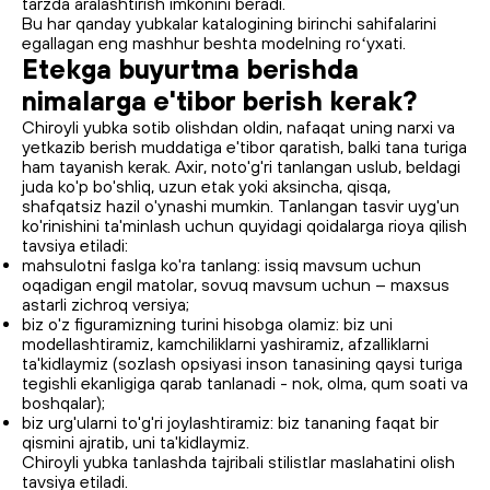
tarzda aralashtirish imkonini beradi.
Bu har qanday yubkalar katalogining birinchi sahifalarini
egallagan eng mashhur beshta modelning roʻyxati.
Etekga buyurtma berishda
nimalarga e'tibor berish kerak?
Chiroyli yubka sotib olishdan oldin, nafaqat uning narxi va
yetkazib berish muddatiga e'tibor qaratish, balki tana turiga
ham tayanish kerak. Axir, noto'g'ri tanlangan uslub, beldagi
juda ko'p bo'shliq, uzun etak yoki aksincha, qisqa,
shafqatsiz hazil o'ynashi mumkin. Tanlangan tasvir uyg'un
ko'rinishini ta'minlash uchun quyidagi qoidalarga rioya qilish
tavsiya etiladi:
mahsulotni faslga ko'ra tanlang: issiq mavsum uchun
oqadigan engil matolar, sovuq mavsum uchun – maxsus
astarli zichroq versiya;
biz o'z figuramizning turini hisobga olamiz: biz uni
modellashtiramiz, kamchiliklarni yashiramiz, afzalliklarni
ta'kidlaymiz (sozlash opsiyasi inson tanasining qaysi turiga
tegishli ekanligiga qarab tanlanadi - nok, olma, qum soati va
boshqalar);
biz urg'ularni to'g'ri joylashtiramiz: biz tananing faqat bir
qismini ajratib, uni ta'kidlaymiz.
Chiroyli yubka tanlashda tajribali stilistlar maslahatini olish
tavsiya etiladi.