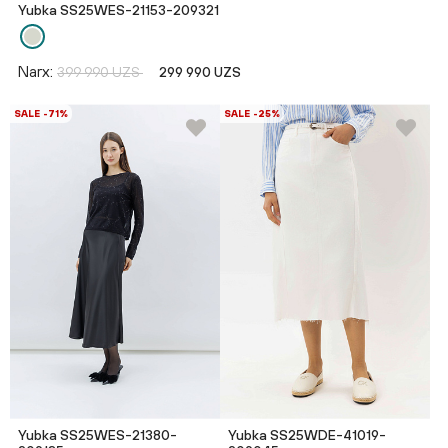
Yubka SS25WES-21153-209321
Narx:
399 990 UZS
299 990 UZS
SALE -71%
SALE -25%
Yubka SS25WES-21380-
Yubka SS25WDE-41019-