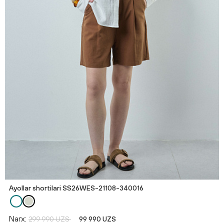
Ayollar shortilari SS26WES-21108-340016
Narx:
299 990 UZS
99 990 UZS