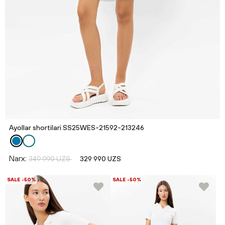
Ayollar shortilari SS25WES-21592-213246
Narx:
349 990 UZS
329 990 UZS
SALE -50%
SALE -50%