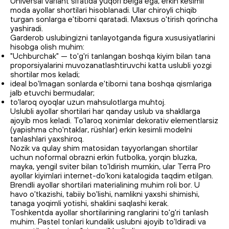
Universal variant sifatida yuqori belga ega, erkin kesimli
moda ayollar shortilari hisoblanadi. Ular chiroyli chiqib
turgan sonlarga e'tiborni qaratadi. Maxsus o'tirish qorincha
yashiradi.
Garderob uslubingizni tanlayotganda figura xususiyatlarini
hisobga olish muhim:
"Uchburchak" — to'g'ri tanlangan boshqa kiyim bilan tana
proporsiyalarini muvozanatlashtiruvchi katta uslubli yozgi
shortilar mos keladi;
ideal bo'lmagan sonlarda e'tiborni tana boshqa qismlariga
jalb etuvchi bermudalar;
to'laroq oyoqlar uzun mahsulotlarga muhtoj.
Uslubli ayollar shortilari har qanday uslub va shakllarga
ajoyib mos keladi. To'laroq xonimlar dekorativ elementlarsiz
(yapishma cho'ntaklar, rüshlar) erkin kesimli modelni
tanlashlari yaxshiroq.
Nozik va qulay shim matosidan tayyorlangan shortilar
uchun noformal obrazni erkin futbolka, yorqin bluzka,
mayka, yengil sviter bilan to'ldirish mumkin, ular Terra Pro
ayollar kiyimlari internet-do'koni katalogida taqdim etilgan.
Brendli ayollar shortilari materialining muhim roli bor. U
havo o'tkazishi, tabiiy bo'lishi, namlikni yaxshi shimishi,
tanaga yoqimli yotishi, shaklini saqlashi kerak.
Toshkentda ayollar shortilarining ranglarini to'g'ri tanlash
muhim. Pastel tonlari kundalik uslubni ajoyib to'ldiradi va