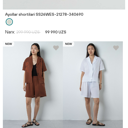
Ayollar shortilari SS26WES-21278-340690
Narx:
299 990 UZS
99 990 UZS
NEW
NEW