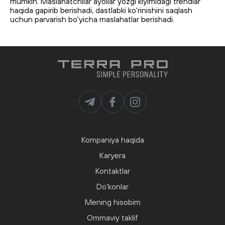
mumkin. Maslahatchilar ayollar yozgi kiyimidagi trendlar
haqida gapirib berishadi, dastlabki ko'rinishini saqlash
uchun parvarish bo'yicha maslahatlar berishadi.
Kompaniya haqida
Karyera
Kontaktlar
Do'konlar
Mening hisobim
Ommaviy taklif