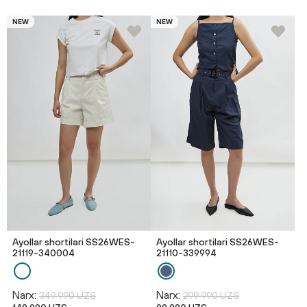
NEW
NEW
Ayollar shortilari SS26WES-
Ayollar shortilari SS26WES-
21119-340004
21110-339994
Narx:
Narx:
349 990 UZS
299 990 UZS