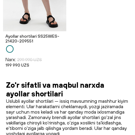
Ayollar shortilari SS25WES-
21420-209551
Narx:
299 990 UZS
199 990 UZS
Zo'r sifatli va maqbul narxda
ayollar shortilari
Uslubli ayollar shortilari — issiq mavsumning mashhur kiyim
elementi. Ular harakatlarni cheklamaydi, yozgi jaziramada
sayr uchun mos keladi va har qanday moda ixlosmandiga
yarashadi. Zamonaviy brendli ayollar shortilari go'zal jins
vakillariga chiroyli ko'rinishga, o'ziga xoslikni ta'kidlashga,
e'tiborni o'ziga jalb qilishga yordam beradi. Ular har qanday
yoshdagi ayollarga yoqadi.