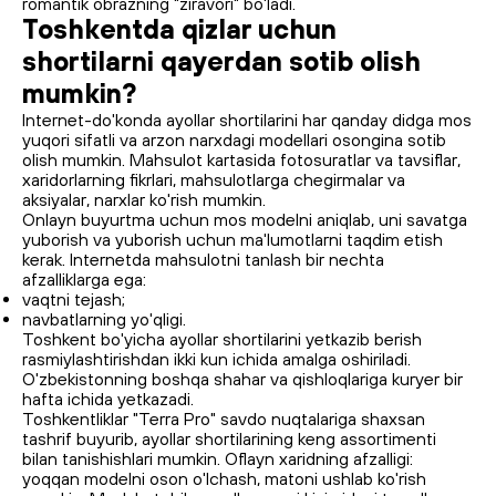
romantik obrazning "ziravori" bo'ladi.
Toshkentda qizlar uchun
shortilarni qayerdan sotib olish
mumkin?
Internet-do'konda ayollar shortilarini har qanday didga mos
yuqori sifatli va arzon narxdagi modellari osongina sotib
olish mumkin. Mahsulot kartasida fotosuratlar va tavsiflar,
xaridorlarning fikrlari, mahsulotlarga chegirmalar va
aksiyalar, narxlar ko'rish mumkin.
Onlayn buyurtma uchun mos modelni aniqlab, uni savatga
yuborish va yuborish uchun ma'lumotlarni taqdim etish
kerak. Internetda mahsulotni tanlash bir nechta
afzalliklarga ega:
vaqtni tejash;
navbatlarning yo'qligi.
Toshkent bo'yicha ayollar shortilarini yetkazib berish
rasmiylashtirishdan ikki kun ichida amalga oshiriladi.
O'zbekistonning boshqa shahar va qishloqlariga kuryer bir
hafta ichida yetkazadi.
Toshkentliklar "Terra Pro" savdo nuqtalariga shaxsan
tashrif buyurib, ayollar shortilarining keng assortimenti
bilan tanishishlari mumkin. Oflayn xaridning afzalligi:
yoqqan modelni oson o'lchash, matoni ushlab ko'rish