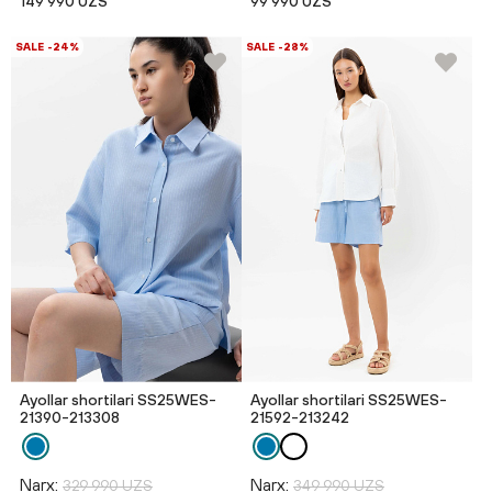
149 990 UZS
99 990 UZS
SALE -24%
SALE -28%
Ayollar shortilari SS25WES-
Ayollar shortilari SS25WES-
21390-213308
21592-213242
Narx:
Narx:
329 990 UZS
349 990 UZS