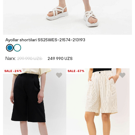
Ayollar shortilari SS25WES-21574-213193
Narx:
299 990 UZS
249 990 UZS
SALE -24%
SALE -57%