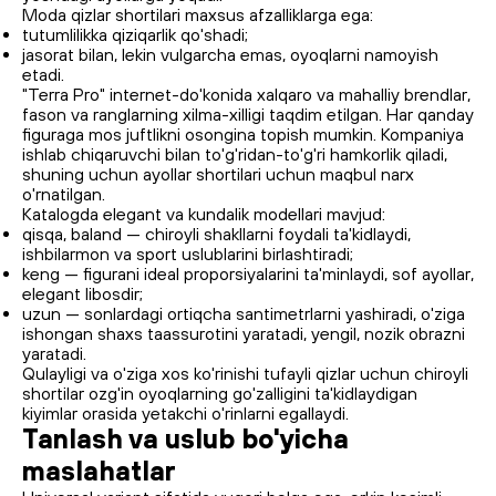
Moda qizlar shortilari maxsus afzalliklarga ega:
tutumlilikka qiziqarlik qo'shadi;
jasorat bilan, lekin vulgarcha emas, oyoqlarni namoyish
etadi.
"Terra Pro" internet-do'konida xalqaro va mahalliy brendlar,
fason va ranglarning xilma-xilligi taqdim etilgan. Har qanday
figuraga mos juftlikni osongina topish mumkin. Kompaniya
ishlab chiqaruvchi bilan to'g'ridan-to'g'ri hamkorlik qiladi,
shuning uchun ayollar shortilari uchun maqbul narx
o'rnatilgan.
Katalogda elegant va kundalik modellari mavjud:
qisqa, baland — chiroyli shakllarni foydali ta'kidlaydi,
ishbilarmon va sport uslublarini birlashtiradi;
keng — figurani ideal proporsiyalarini ta'minlaydi, sof ayollar,
elegant libosdir;
uzun — sonlardagi ortiqcha santimetrlarni yashiradi, o'ziga
ishongan shaxs taassurotini yaratadi, yengil, nozik obrazni
yaratadi.
Qulayligi va o'ziga xos ko'rinishi tufayli qizlar uchun chiroyli
shortilar ozg'in oyoqlarning go'zalligini ta'kidlaydigan
kiyimlar orasida yetakchi o'rinlarni egallaydi.
Tanlash va uslub bo'yicha
maslahatlar