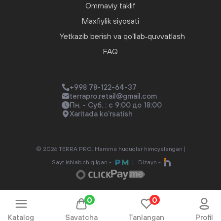
Ommaviy taklif
Maxfiylik siyosati
Yetkazib berish va qo‘llab‑quvvatlash
FAQ
+998 78-122-64-37
terrapro.retail@gmail.com
Пн. - Суб. : с 9:00 до 18:00
Xaritada ko'rsatish
© 2026 TERRA PRO. Hamma huquqlar himoyalangan |
Sayt ishlab chiqilgan -
|
Dizayn -
0
0
Katalog
Savatcha
Tanlangan
Profil