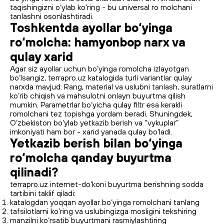
taqishingizni o‘ylab ko‘ring - bu universal ro molchani
tanlashni osonlashtiradi.
Toshkentda ayollar bo‘yinga
ro‘molcha: hamyonbop narx va
qulay xarid
Agar siz ayollar uchun bo‘yinga romolcha izlayotgan
bo‘lsangiz, terrapro.uz katalogida turli variantlar qulay
narxda mavjud. Rang, material va uslubni tanlash, suratlarni
ko‘rib chiqish va mahsulotni onlayn buyurtma qilish
mumkin. Parametrlar bo‘yicha qulay filtr esa kerakli
romolchani tez topishga yordam beradi. Shuningdek,
O‘zbekiston bo‘ylab yetkazib berish va “vykuplar”
imkoniyati ham bor - xarid yanada qulay bo‘ladi.
Yetkazib berish bilan bo‘yinga
ro‘molcha qanday buyurtma
qilinadi?
terrapro.uz internet-do‘koni buyurtma berishning sodda
tartibini taklif qiladi:
katalogdan yoqqan ayollar bo‘yinga romolchani tanlang
tafsilotlarni ko‘ring va uslubingizga mosligini tekshiring
manzilni ko‘rsatib buyurtmani rasmiylashtiring