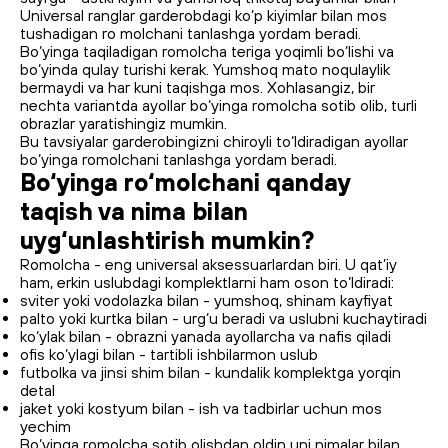
Universal ranglar garderobdagi ko‘p kiyimlar bilan mos
tushadigan ro molchani tanlashga yordam beradi.
Bo‘yinga taqiladigan romolcha teriga yoqimli bo‘lishi va
bo‘yinda qulay turishi kerak. Yumshoq mato noqulaylik
bermaydi va har kuni taqishga mos. Xohlasangiz, bir
nechta variantda ayollar bo‘yinga romolcha sotib olib, turli
obrazlar yaratishingiz mumkin.
Bu tavsiyalar garderobingizni chiroyli to‘ldiradigan ayollar
bo‘yinga romolchani tanlashga yordam beradi.
Bo‘yinga ro‘molchani qanday
taqish va nima bilan
uyg‘unlashtirish mumkin?
Romolcha - eng universal aksessuarlardan biri. U qat’iy
ham, erkin uslubdagi komplektlarni ham oson to‘ldiradi:
sviter yoki vodolazka bilan - yumshoq, shinam kayfiyat
palto yoki kurtka bilan - urg‘u beradi va uslubni kuchaytiradi
ko‘ylak bilan - obrazni yanada ayollarcha va nafis qiladi
ofis ko‘ylagi bilan - tartibli ishbilarmon uslub
futbolka va jinsi shim bilan - kundalik komplektga yorqin
detal
jaket yoki kostyum bilan - ish va tadbirlar uchun mos
yechim
Bo‘yinga romolcha sotib olishdan oldin uni nimalar bilan