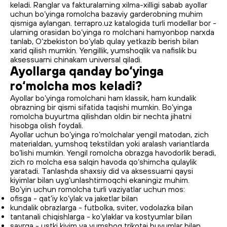
keladi. Ranglar va fakturalarning xilma-xilligi sabab ayollar
uchun bo‘yinga romolcha bazaviy garderobning muhim
qismiga aylangan. terrapro.uz katalogida turli modellar bor -
ularning orasidan bo‘yinga ro molchani hamyonbop narxda
tanlab, O‘zbekiston bo‘ylab qulay yetkazib berish bilan
xarid qilish mumkin. Yengillik, yumshoqlik va nafislik bu
aksessuarni chinakam universal qiladi.
Ayollarga qanday bo‘yinga
ro‘molcha mos keladi?
Ayollar bo‘yinga romolchani ham klassik, ham kundalik
obrazning bir qismi sifatida taqishi mumkin. Bo‘yinga
romolcha buyurtma qilishdan oldin bir nechta jihatni
hisobga olish foydali.
Ayollar uchun bo‘yinga ro‘molchalar yengil matodan, zich
materialdan, yumshoq tekstildan yoki aralash variantlarda
bo‘lishi mumkin. Yengil romolcha obrazga havodorlik beradi,
zich ro molcha esa salqin havoda qo‘shimcha qulaylik
yaratadi. Tanlashda shaxsiy did va aksessuarni qaysi
kiyimlar bilan uyg‘unlashtirmoqchi ekaningiz muhim.
Bo‘yin uchun romolcha turli vaziyatlar uchun mos:
ofisga - qat’iy ko‘ylak va jaketlar bilan
kundalik obrazlarga - futbolka, sviter, vodolazka bilan
tantanali chiqishlarga - ko‘ylaklar va kostyumlar bilan
sayrga - ustki kiyim va yumshoq trikotaj buyumlar bilan