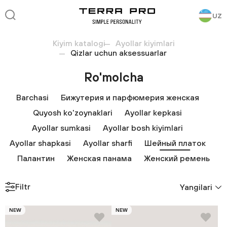
UZ
Kiyim katalogi
Ayollar kiyimlari
Qizlar uchun aksessuarlar
Ro'molcha
Barchasi
Бижутерия и парфюмерия женская
Quyosh ko'zoynaklari
Ayollar kepkasi
Ayollar sumkasi
Ayollar bosh kiyimlari
Ayollar shapkasi
Ayollar sharfi
Шейный платок
Палантин
Женская панама
Женский ремень
Filtr
Yangilari
NEW
NEW