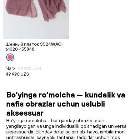
Шейный платок SS24WAC-
61020-155848
Narx:
99 990 UZS
49 990 UZS
Bo‘yinga ro‘molcha — kundalik va
nafis obrazlar uchun uslubli
aksessuar
Bo‘yinga romolcha - har qanday obrazni oson
yangilaydigan va unga individuallik qo‘shadigan universal
aksessuardir. Bunday detal salqin ob-havo, ishbilarmon
uchrashuvlar, sayr yoki tantanali tadbirlar uchun mos