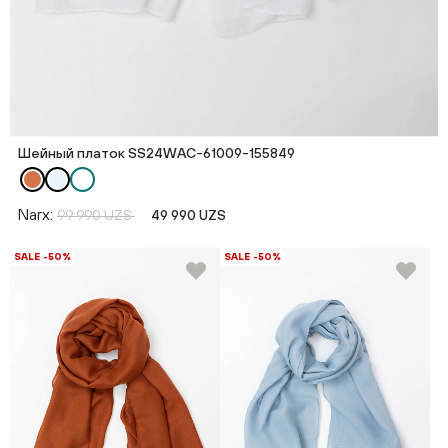
Шейный платок SS24WAC-61009-155849
Narx:
99 990 UZS
49 990 UZS
SALE -50%
SALE -50%