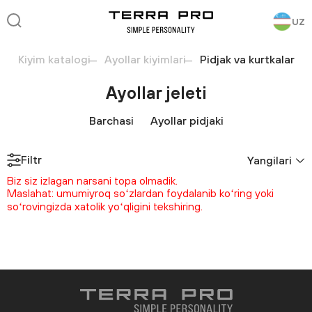
UZ
Kiyim katalogi
Ayollar kiyimlari
Pidjak va kurtkalar
Ayollar jeleti
Barchasi
Ayollar pidjaki
Filtr
Yangilari
Biz siz izlagan narsani topa olmadik.
Maslahat: umumiyroq soʻzlardan foydalanib koʻring yoki
soʻrovingizda xatolik yoʻqligini tekshiring.