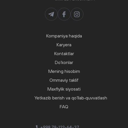
Kompaniya haqida
Karyera
Kontaktlar
Do'konlar
Mening hisobim
Ommaviy taklif
Maxfiylik siyosati
Yetkazib berish va qo‘llab‑quvvatlash
FAQ
+998 78-122-64-37