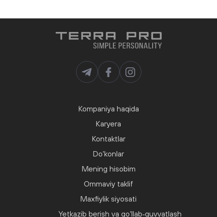
Kompaniya haqida
Karyera
Kontaktlar
Do'konlar
Mening hisobim
Ommaviy taklif
Maxfiylik siyosati
Yetkazib berish va qo‘llab‑quvvatlash