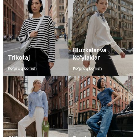
Bluzkalar va
Trikotaj
ko'ylaklar
Ko'proq ko'rish
Ko'proq ko'rish