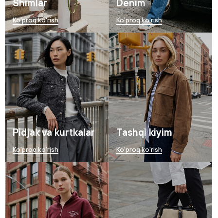
Shimlar
Denim
Ko'proq ko'rish
Ko'proq ko'rish
Pidjak va kurtkalar
Tashqi kiyim
Ko'proq ko'rish
Ko'proq ko'rish