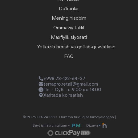
Do'konlar
Mening hisobim
Ommaviy taklif
Maxfiylik siyosati
Yetkazib berish va qo‘llab‑quvvatlash
FAQ
+998 78-122-64-37
terrapro.retail@gmail.com
Пн. - Суб. : с 9:00 до 18:00
Xaritada ko'rsatish
© 2026 TERRA PRO. Hamma huquqlar himoyalangan |
Sayt ishlab chiqilgan -
|
Dizayn -