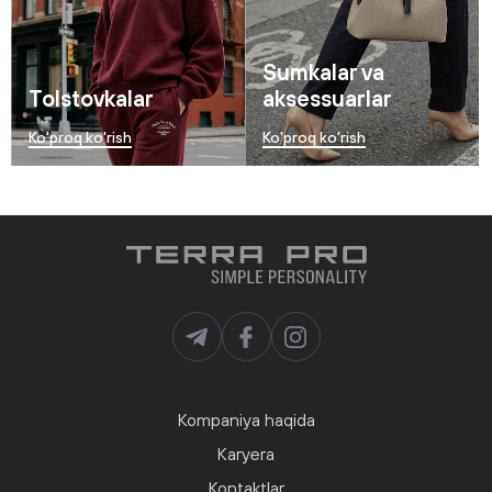
Sumkalar va
Tolstovkalar
aksessuarlar
Ko'proq ko'rish
Ko'proq ko'rish
Kompaniya haqida
Karyera
Kontaktlar