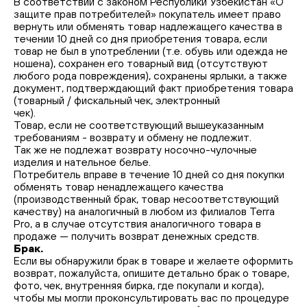
В соответствии с законом Республики Узбекистан «О
защите прав потребителей» покупатель имеет право
вернуть или обменять товар надлежащего качества в
течении 10 дней со дня приобретения товара, если
товар не был в употреблении (т.е. обувь или одежда не
ношена), сохранен его товарный вид (отсутствуют
любого рода повреждения), сохранены ярлыки, а также
документ, подтверждающий факт приобретения товара
(товарный / фискальный чек, электронный
чек).
Товар, если не соответствующий вышеуказанным
требованиям - возврату и обмену не подлежит.
Так же не подлежат возврату носочно-чулочные
изделия и нательное белье.
Потребитель вправе в течение 10 дней со дня покупки
обменять товар ненадлежащего качества
(производственный брак, товар несоответствующий
качеству) на аналогичный в любом из филиалов Terra
Pro, а в случае отсутствия аналогичного товара в
продаже — получить возврат денежных средств.
Брак.
Если вы обнаружили брак в товаре и желаете оформить
возврат, пожалуйста, опишите детально брак о товаре,
фото, чек, внутренняя бирка, где покупали и когда),
чтобы мы могли проконсультировать вас по процедуре