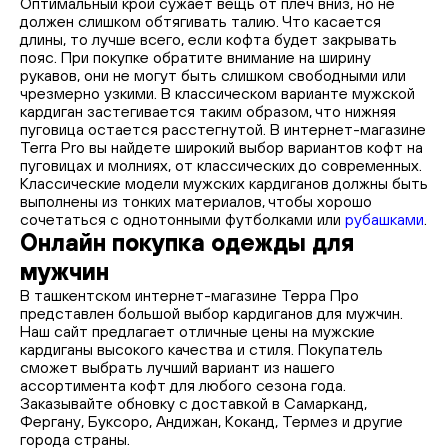
Оптимальный крой сужает вещь от плеч вниз, но не
должен слишком обтягивать талию. Что касается
длины, то лучше всего, если кофта будет закрывать
пояс. При покупке обратите внимание на ширину
рукавов, они не могут быть слишком свободными или
чрезмерно узкими. В классическом варианте мужской
кардиган застегивается таким образом, что нижняя
пуговица остается расстегнутой. В интернет-магазине
Terra Pro вы найдете широкий выбор вариантов кофт на
пуговицах и молниях, от классических до современных.
Классические модели мужских кардиганов должны быть
выполнены из тонких материалов, чтобы хорошо
сочетаться с однотонными футболками или
рубашками
.
Онлайн покупка одежды для
мужчин
В ташкентском интернет-магазине Терра Про
представлен большой выбор кардиганов для мужчин.
Наш сайт предлагает отличные цены на мужские
кардиганы высокого качества и стиля. Покупатель
сможет выбрать лучший вариант из нашего
ассортимента кофт для любого сезона года.
Заказывайте обновку с доставкой в Самарканд,
Фергану, Буксоро, Андижан, Коканд, Термез и другие
города страны.