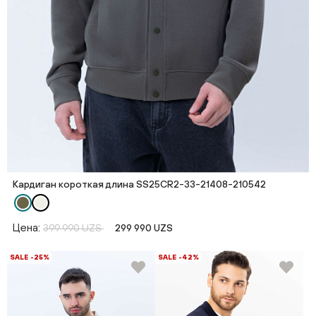
Кардиган короткая длина SS25CR2-33-21408-210542
Цена:
399 990 UZS
299 990 UZS
SALE -25%
SALE -42%