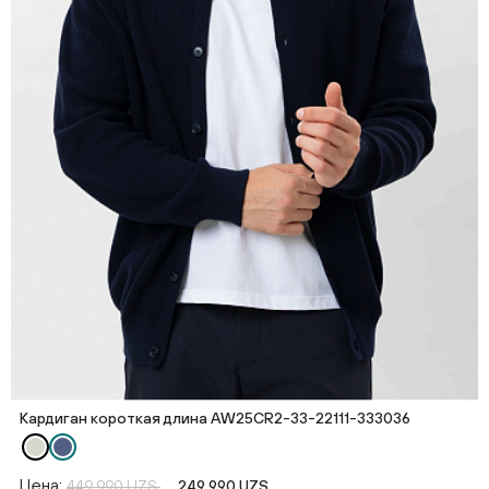
Кардиган короткая длина AW25CR2-33-22111-333036
Цена:
449 990 UZS
249 990 UZS