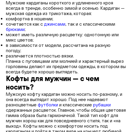
Мужские кардиганы короткого и удлиненного кроя
всегда в тренде, особенно зимой и осенью. Кардиган —
мужская одежда из трикотажа, которая:
комфортна в ношении;
сочетается как с
джинсами
, так и с классическими
брюками
;
может иметь различную расцветку: однотонную или
микс цветов;
в зависимости от модели, рассчитана на разную
погоду;
различается плотностью вязки.
Планка с пуговицами или молнией и характерный вырез
горловины делают их предметом одежды, в котором вы
всегда будете хорошо выглядеть.
Кофты для мужчин — с чем
носить?
Мужскую кофту кардиган можно носить по-разному, и
она всегда выглядит хорошо. Под нее надевают
разноцветные
футболки
и классические
рубашки
сдержанных расцветок. Главное, чтобы общая цветовая
гамма образа была гармоничной. Такой тип кофт для
мужчин хорош как для повседневного стиля, так и «на
выход». Кофты можно с комфортом носить под
кардиганом и пойти в таком виде на концерт любимой