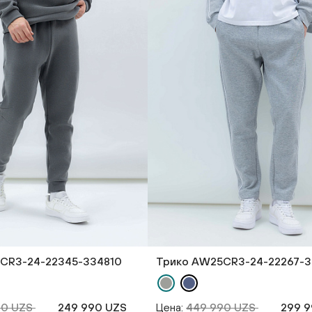
CR3-24-22345-334810
Трико AW25CR3-24-22267-3
90 UZS
249 990 UZS
Цена:
449 990 UZS
299 9