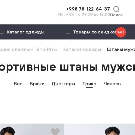
+998 78-122-64-37
Пн. – Сб. : с 09:00 до 18:00
Поиск
Каталог одежды
Товары со скидкой
азин одежды «Terra Pro»
Каталог одежды
Штаны муж
ортивные штаны мужс
Все
Брюки
Джоггеры
Трико
Чиносы