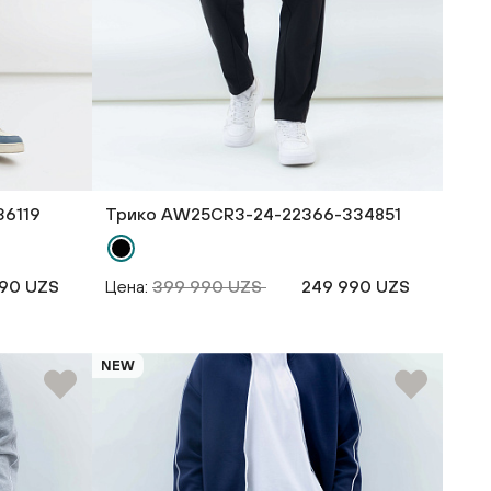
36119
Трико AW25CR3-24-22366-334851
90 UZS
Цена:
399 990 UZS
249 990 UZS
NEW