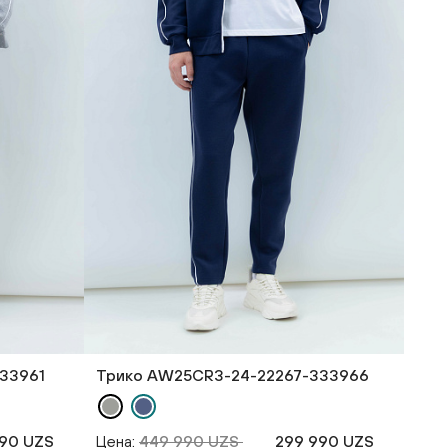
33961
Трико AW25CR3-24-22267-333966
90 UZS
Цена:
449 990 UZS
299 990 UZS