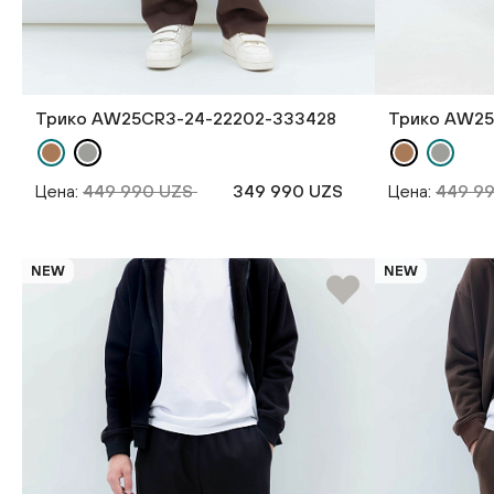
Трико AW25CR3-24-22202-333428
Трико AW25
Цена:
449 990 UZS
349 990 UZS
Цена:
449 9
NEW
NEW