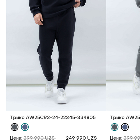
Трико AW25CR3-24-22345-334805
Трико AW25
Цена:
399 990 UZS
249 990 UZS
Цена:
399 9