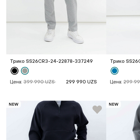
Трико SS26CR3-24-22878-337249
Трико SS26
Цена:
399 990 UZS
299 990 UZS
Цена:
299 9
NEW
NEW