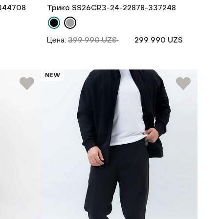
344708
Трико SS26CR3-24-22878-337248
Цена:
399 990 UZS
299 990 UZS
NEW