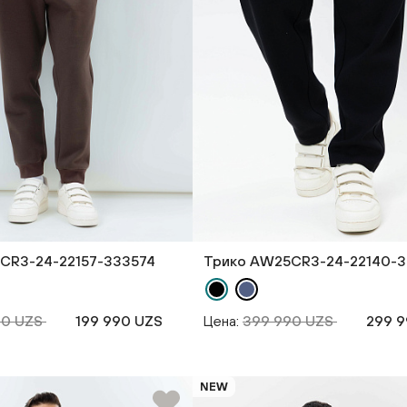
CR3-24-22157-333574
Трико AW25CR3-24-22140-
90 UZS
199 990 UZS
Цена:
399 990 UZS
299 9
NEW