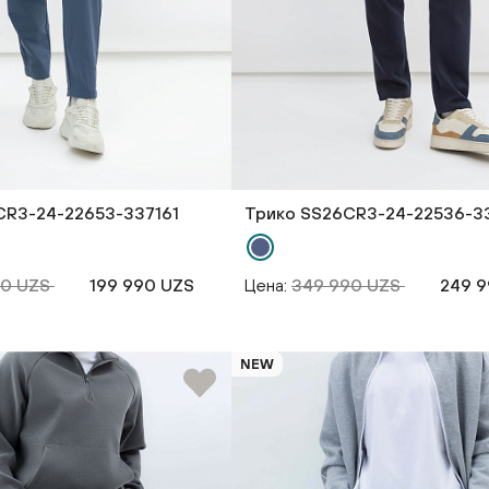
CR3-24-22653-337161
Трико SS26CR3-24-22536-3
90 UZS
199 990 UZS
Цена:
349 990 UZS
249 9
NEW