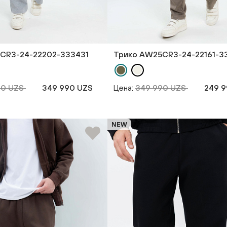
CR3-24-22202-333431
Трико AW25CR3-24-22161-3
90 UZS
349 990 UZS
Цена:
349 990 UZS
249 9
NEW