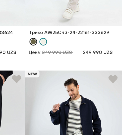
33624
Трико AW25CR3-24-22161-333629
90 UZS
Цена:
349 990 UZS
249 990 UZS
NEW