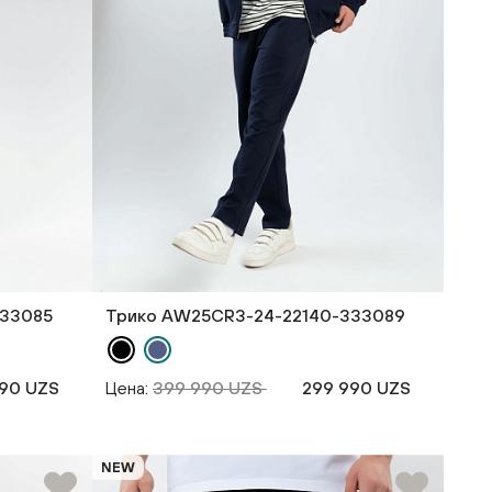
333085
Трико AW25CR3-24-22140-333089
90 UZS
Цена:
399 990 UZS
299 990 UZS
NEW