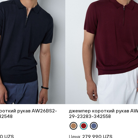
роткий рукав AW26BS2-
джемпер короткий рукав A
42548
29-23283-342558
90 UZS
Цена:
279 990 UZS