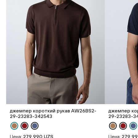
джемпер короткий рукав AW26BS2-
джемпер ко
29-23283-342543
29-23283-3
Цена:
279 990 UZS
Цена:
279 9