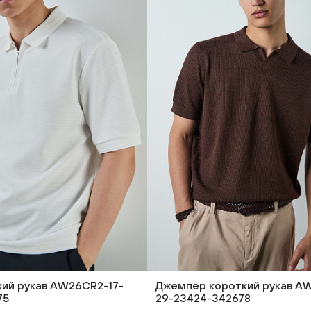
кий рукав AW26CR2-17-
Джемпер короткий рукав A
75
29-23424-342678