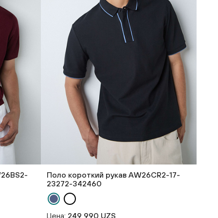
W26BS2-
Поло короткий рукав AW26CR2-17-
23272-342460
Цена:
249 990 UZS