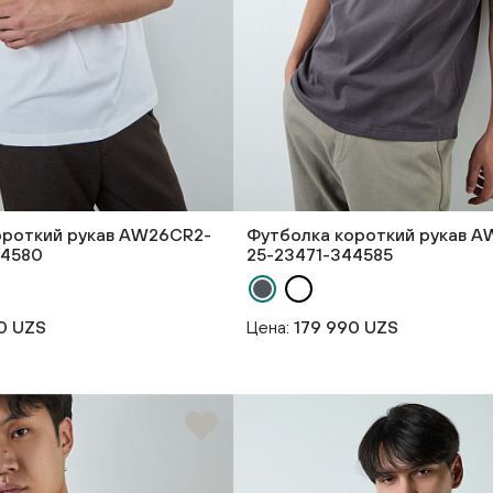
ороткий рукав AW26CR2-
Футболка короткий рукав 
44580
25-23471-344585
0 UZS
Цена:
179 990 UZS