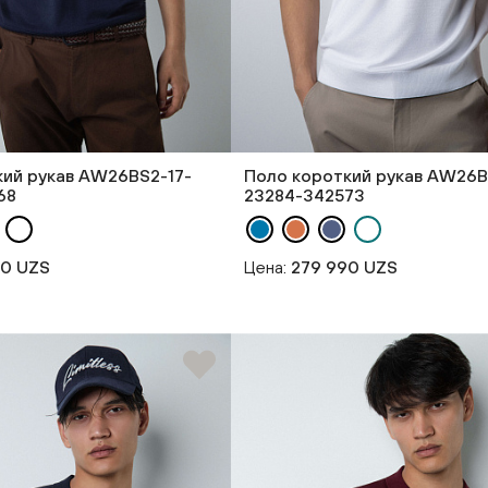
кий рукав AW26BS2-17-
Поло короткий рукав AW26B
68
23284-342573
90 UZS
Цена:
279 990 UZS