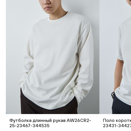
Футболка длинный рукав AW26CR2-
Поло корот
25-23467-344535
23431-3442