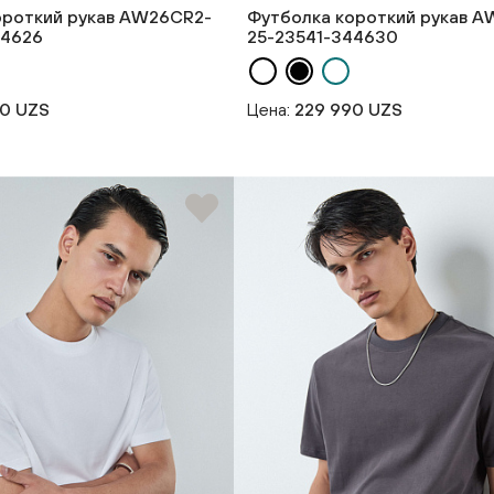
ороткий рукав AW26CR2-
Футболка короткий рукав 
44626
25-23541-344630
90 UZS
Цена:
229 990 UZS