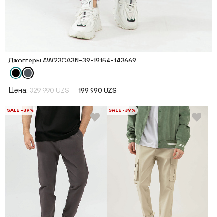
Джоггеры AW23CA3N-39-19154-143669
Цена:
329 990 UZS
199 990 UZS
SALE -39%
SALE -39%