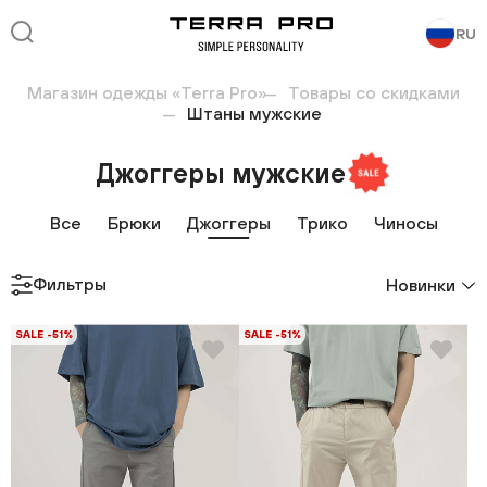
RU
Магазин одежды «Terra Pro»
Товары со скидками
Штаны мужские
Джоггеры мужские
Все
Брюки
Джоггеры
Трико
Чиносы
Фильтры
Новинки
SALE -51%
SALE -51%