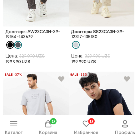
Джоггеры AW23CA3N-39-
Джоггеры SS23CA3N-39-
19154-143679
12317-135180
Цена:
Цена:
329 990 UZS
329 990 UZS
199 990 UZS
199 990 UZS
SALE -37%
SALE -37%
0
0
Каталог
Корзина
Избранное
Профиль