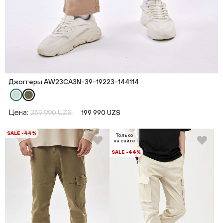
Джоггеры AW23CA3N-39-19223-144114
Цена:
359 990 UZS
199 990 UZS
SALE -44%
Только
на сайте
SALE -44%