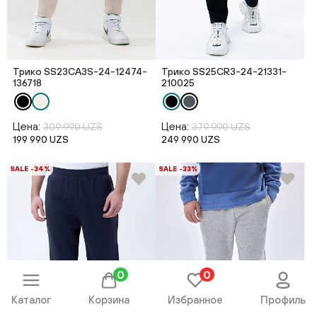
Трико SS23CA3S-24-12474-
Трико SS25CR3-24-21331-
136718
210025
Цена:
Цена:
309 990 UZS
379 990 UZS
199 990 UZS
249 990 UZS
SALE -34%
SALE -33%
0
0
Каталог
Корзина
Избранное
Профиль