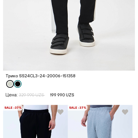
Трико SS24CL3-24-20006-151358
Цена:
329 990 UZS
199 990 UZS
SALE -37%
SALE -37%