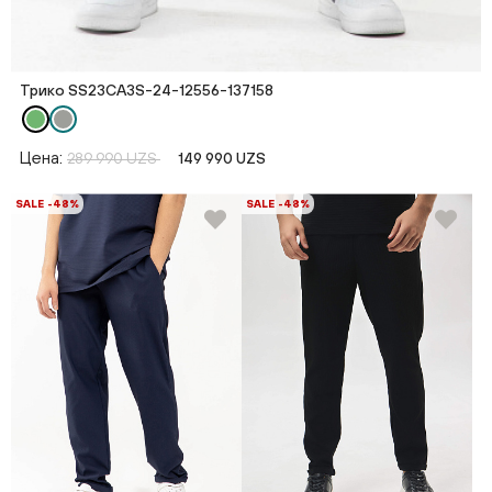
Трико SS23CA3S-24-12556-137158
Цена:
289 990 UZS
149 990 UZS
SALE -48%
SALE -48%