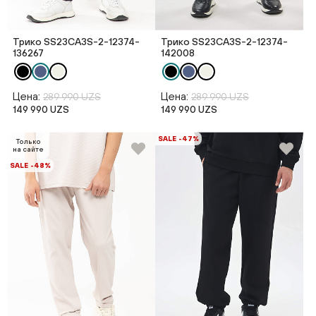
Трико SS23CA3S-2-12374-
Трико SS23CA3S-2-12374-
136267
142008
Цена:
Цена:
289 990 UZS
289 990 UZS
149 990 UZS
149 990 UZS
SALE -47%
Только
на сайте
SALE -48%