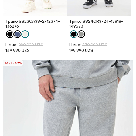
Трико SS23CA3S-2-12374-
Трико SS24CR3-24-19818-
136276
149573
Цена:
Цена:
289 990 UZS
379 990 UZS
149 990 UZS
199 990 UZS
SALE -47%