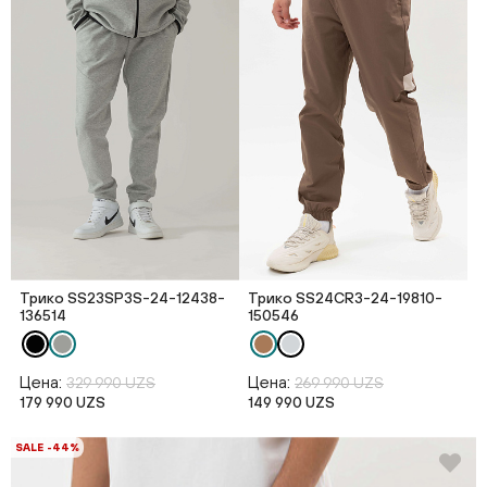
Трико SS23SP3S-24-12438-
Трико SS24CR3-24-19810-
136514
150546
Цена:
Цена:
329 990 UZS
269 990 UZS
179 990 UZS
149 990 UZS
SALE -44%