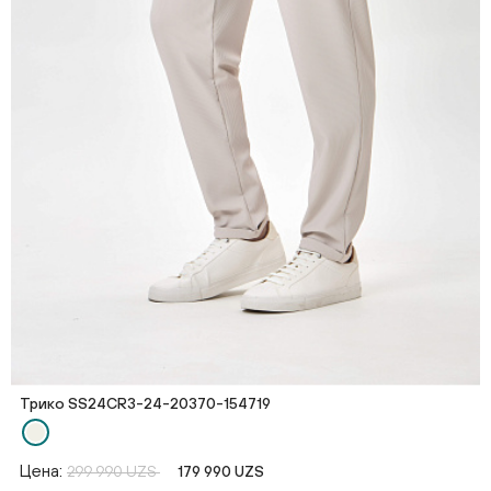
Трико SS24CR3-24-20370-154719
Цена:
299 990 UZS
179 990 UZS