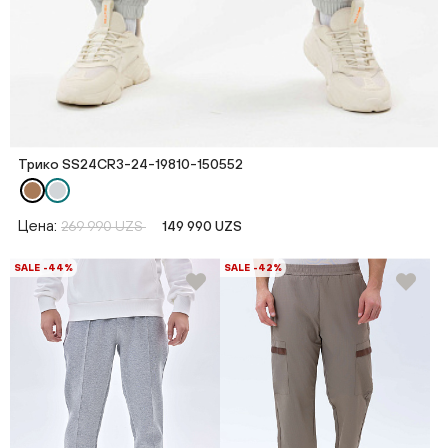
Трико SS24CR3-24-19810-150552
Цена:
269 990 UZS
149 990 UZS
SALE -44%
SALE -42%