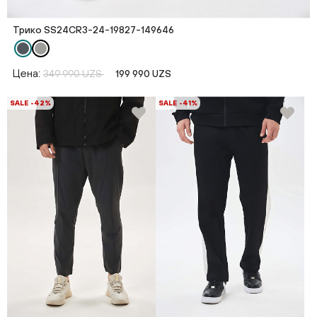
Трико SS24CR3-24-19827-149646
Цена:
349 990 UZS
199 990 UZS
SALE -42%
SALE -41%