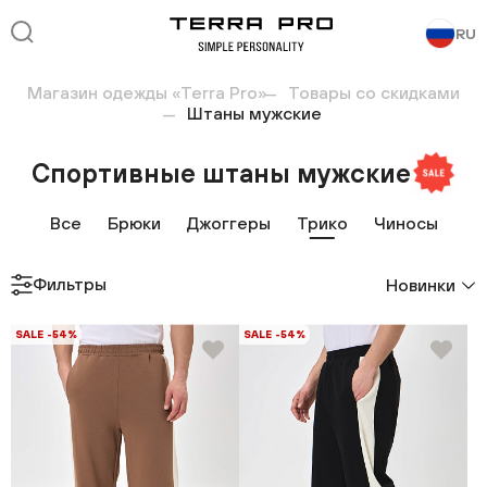
RU
Магазин одежды «Terra Pro»
Товары со скидками
Штаны мужские
Спортивные штаны мужские
Все
Брюки
Джоггеры
Трико
Чиносы
Фильтры
Новинки
SALE -54%
SALE -54%