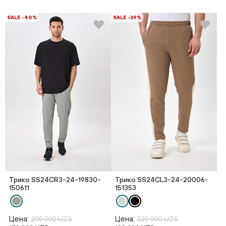
SALE -40%
SALE -39%
Трико SS24CR3-24-19830-
Трико SS24CL3-24-20006-
150611
151353
Цена:
Цена:
299 990 UZS
329 990 UZS