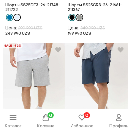
Шорты SS25DE3-26-21748-
Шорты SS25CR3-26-21661-
211722
211367
Цена:
Цена:
299 990 UZS
349 990 UZS
249 990 UZS
199 990 UZS
SALE -42%
0
0
Каталог
Корзина
Избранное
Профиль