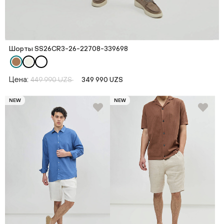
Шорты SS26CR3-26-22708-339698
Цена:
449 990 UZS
349 990 UZS
NEW
NEW