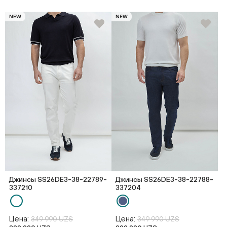
NEW
NEW
Джинсы SS26DE3-38-22789-
Джинсы SS26DE3-38-22788-
337210
337204
Цена:
Цена:
349 990 UZS
349 990 UZS