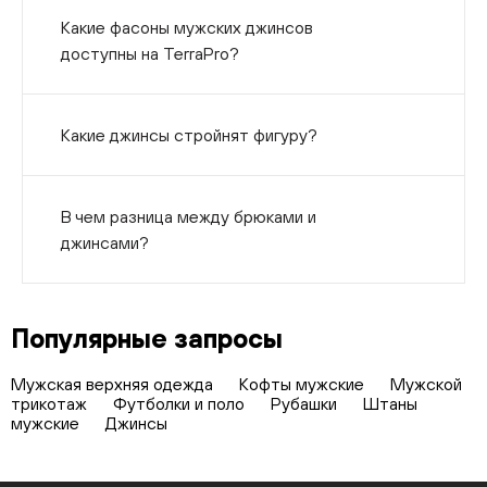
Какие фасоны мужских джинсов
доступны на TerraPro?
Какие джинсы стройнят фигуру?
В чем разница между брюками и
джинсами?
Популярные запросы
Мужская верхняя одежда
Кофты мужские
Мужской
трикотаж
Футболки и поло
Рубашки
Штаны
мужские
Джинсы