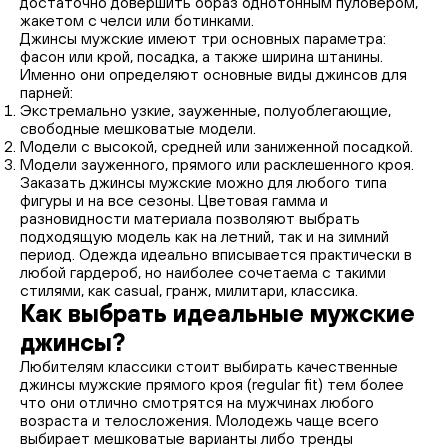
достаточно довершить образ однотонным пуловером,
жакетом с челси или ботинками.
Джинсы мужские имеют три основных параметра:
фасон или крой, посадка, а также ширина штанины.
Именно они определяют основные виды джинсов для
парней:
Экстремально узкие, зауженные, полуоблегающие,
свободные мешковатые модели.
Модели с высокой, средней или заниженной посадкой.
Модели зауженного, прямого или расклешенного кроя.
Заказать джинсы мужские можно для любого типа
фигуры и на все сезоны. Цветовая гамма и
разновидности материала позволяют выбрать
подходящую модель как на летний, так и на зимний
период. Одежда идеально вписывается практически в
любой гардероб, но наиболее сочетаема с такими
стилями, как casual, гранж, милитари, классика.
Как выбрать идеальные мужские
джинсы?
Любителям классики стоит выбирать качественные
джинсы мужские прямого кроя (regular fit) тем более
что они отлично смотрятся на мужчинах любого
возраста и телосложения. Молодежь чаще всего
выбирает мешковатые варианты либо тренды