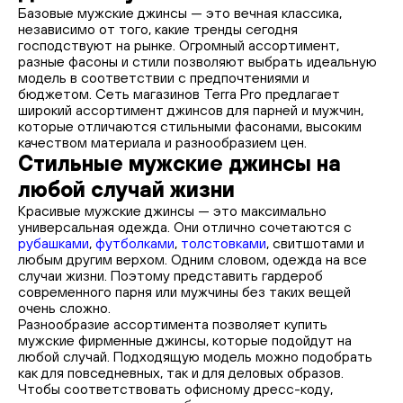
Базовые мужские джинсы — это вечная классика,
независимо от того, какие тренды сегодня
господствуют на рынке. Огромный ассортимент,
разные фасоны и стили позволяют выбрать идеальную
модель в соответствии с предпочтениями и
бюджетом. Сеть магазинов Terra Pro предлагает
широкий ассортимент джинсов для парней и мужчин,
которые отличаются стильными фасонами, высоким
качеством материала и разнообразием цен.
Стильные мужские джинсы на
любой случай жизни
Красивые мужские джинсы — это максимально
универсальная одежда. Они отлично сочетаются с
рубашками
,
футболками
,
толстовками
, свитшотами и
любым другим верхом. Одним словом, одежда на все
случаи жизни. Поэтому представить гардероб
современного парня или мужчины без таких вещей
очень сложно.
Разнообразие ассортимента позволяет купить
мужские фирменные джинсы, которые подойдут на
любой случай. Подходящую модель можно подобрать
как для повседневных, так и для деловых образов.
Чтобы соответствовать офисному дресс-коду,