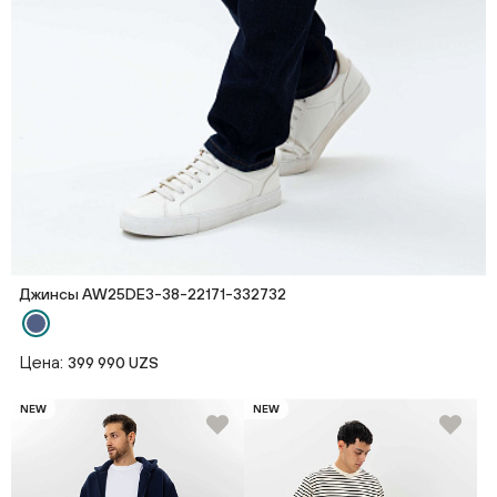
Джинсы AW25DE3-38-22171-332732
Цена:
399 990 UZS
NEW
NEW