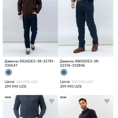
Джинсы SS26DE3-38-22781-
Джинсы AW25DE3-38-
336547
22376-332846
Цена:
Цена:
349 990 UZS
399 990 UZS
299 990 UZS
299 990 UZS
NEW
NEW