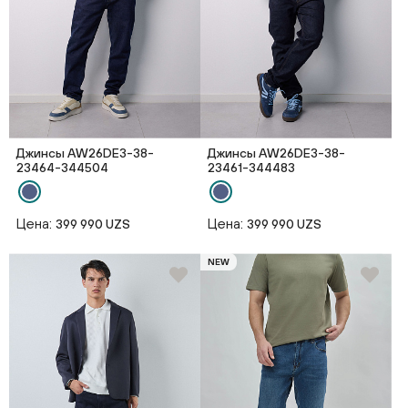
Джинсы AW26DE3-38-
Джинсы AW26DE3-38-
23464-344504
23461-344483
Цена:
Цена:
399 990 UZS
399 990 UZS
NEW