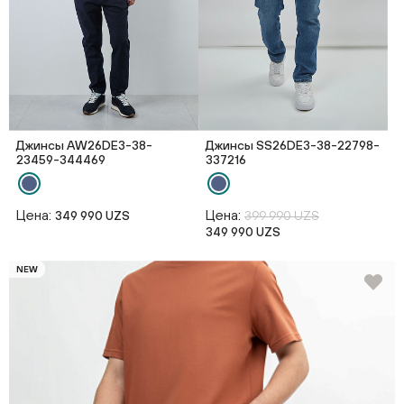
Джинсы AW26DE3-38-
Джинсы SS26DE3-38-22798-
23459-344469
337216
Цена:
Цена:
349 990 UZS
399 990 UZS
349 990 UZS
NEW