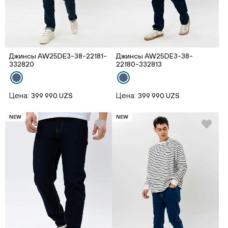
Джинсы AW25DE3-38-22181-
Джинсы AW25DE3-38-
332820
22180-332813
Цена:
Цена:
399 990 UZS
399 990 UZS
NEW
NEW