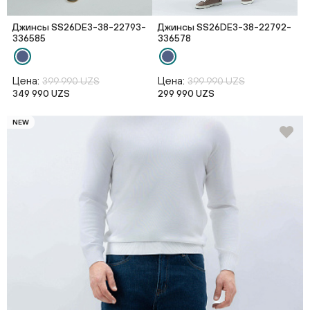
Джинсы SS26DE3-38-22793-
Джинсы SS26DE3-38-22792-
336585
336578
Цена:
Цена:
399 990 UZS
399 990 UZS
349 990 UZS
299 990 UZS
NEW