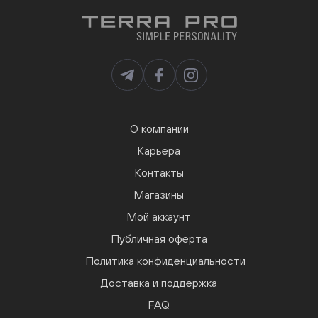
О компании
Карьера
Контакты
Магазины
Мой аккаунт
Публичная оферта
Политика конфиденциальности
Доставка и поддержка
FAQ