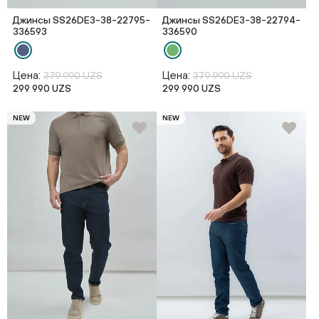
Джинсы SS26DE3-38-22795-
Джинсы SS26DE3-38-22794-
336593
336590
Цена:
Цена:
379 990 UZS
379 990 UZS
299 990 UZS
299 990 UZS
NEW
NEW