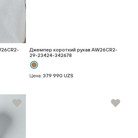
W26CR2-
Джемпер короткий рукав AW26CR2-
29-23424-342678
Цена:
379 990 UZS