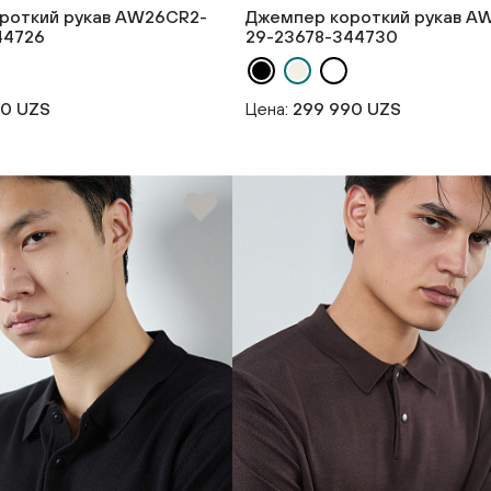
роткий рукав AW26CR2-
Джемпер короткий рукав A
44726
29-23678-344730
90 UZS
Цена:
299 990 UZS