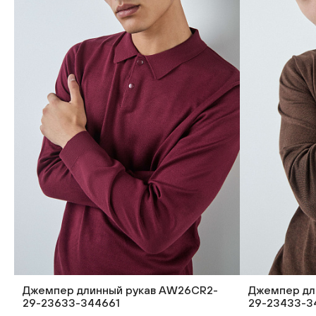
Джемпер длинный рукав AW26CR2-
Джемпер дл
29-23633-344661
29-23433-3