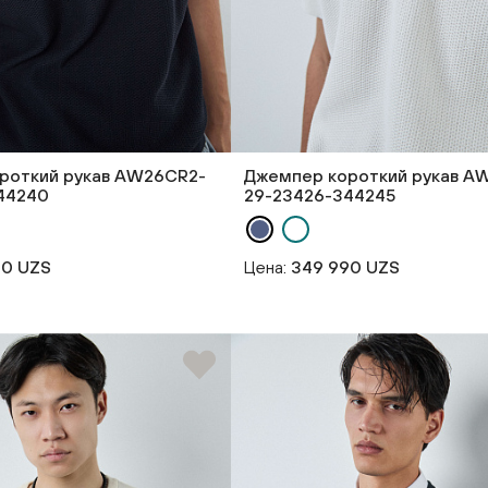
роткий рукав AW26CR2-
Джемпер короткий рукав A
44240
29-23426-344245
90 UZS
Цена:
349 990 UZS