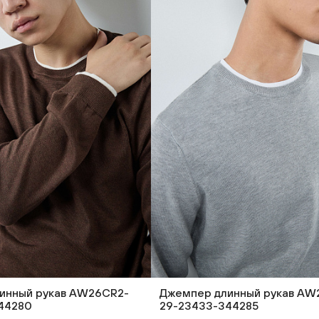
инный рукав AW26CR2-
Джемпер длинный рукав AW
44280
29-23433-344285