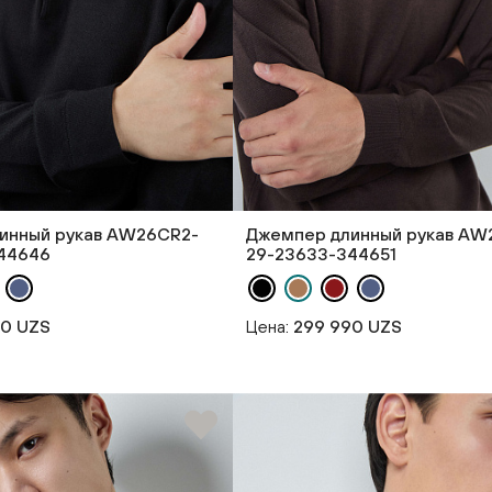
инный рукав AW26CR2-
Джемпер длинный рукав AW
44646
29-23633-344651
90 UZS
Цена:
299 990 UZS