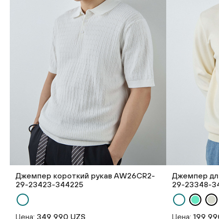
Джемпер короткий рукав AW26CR2-
Джемпер дл
29-23423-344225
29-23348-3
Цена:
349 990 UZS
Цена:
199 99