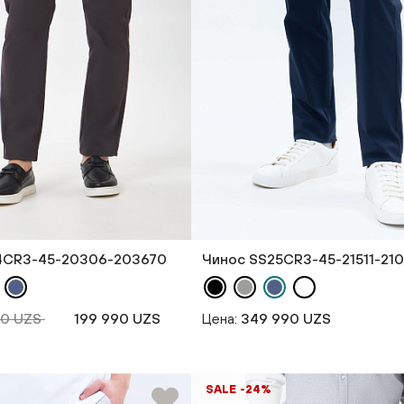
4CR3-45-20306-203670
Чинос SS25CR3-45-21511-21
90 UZS
199 990 UZS
Цена:
349 990 UZS
SALE -24%