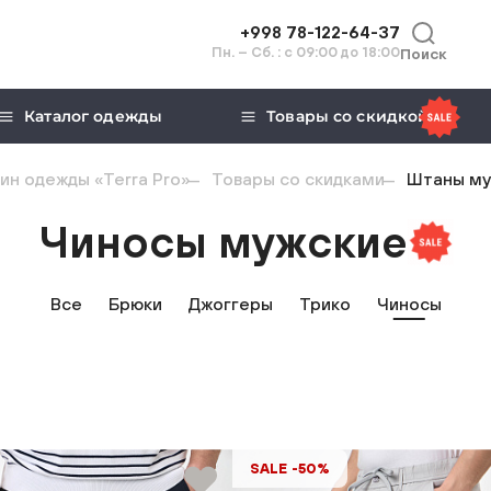
+998 78-122-64-37
Пн. – Сб. : с 09:00 до 18:00
Поиск
Каталог одежды
Товары со скидкой
ин одежды «Terra Pro»
Товары со скидками
Штаны му
Чиносы мужские
Все
Брюки
Джоггеры
Трико
Чиносы
SALE -50%