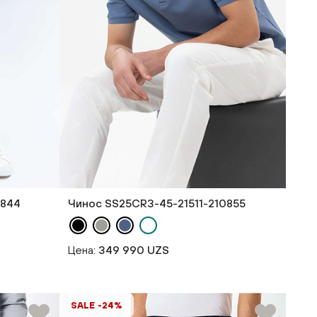
0844
Чинос SS25CR3-45-21511-210855
Цена:
349 990 UZS
SALE -24%