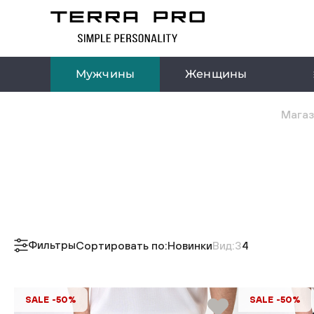
Мужчины
Женщины
Магаз
Фильтры
Сортировать по:
Новинки
Вид:
3
4
SALE -50%
SALE -50%