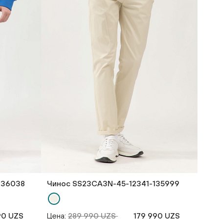
136038
Чинос SS23CA3N-45-12341-135999
90 UZS
Цена:
289 990 UZS
179 990 UZS