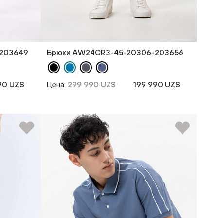
203649
Брюки AW24CR3-45-20306-203656
90 UZS
Цена:
299 990 UZS
199 990 UZS