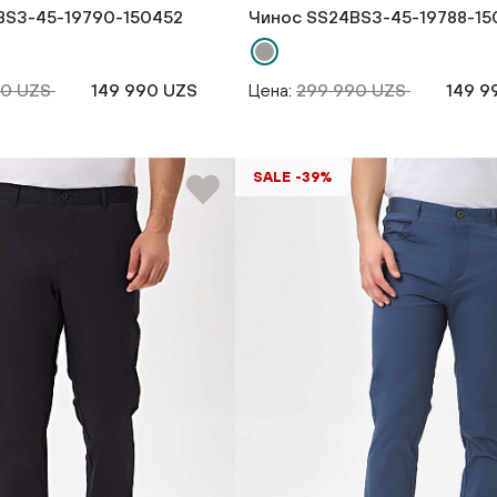
BS3-45-19790-150452
Чинос SS24BS3-45-19788-15
90 UZS
149 990 UZS
Цена:
299 990 UZS
149 9
SALE -39%