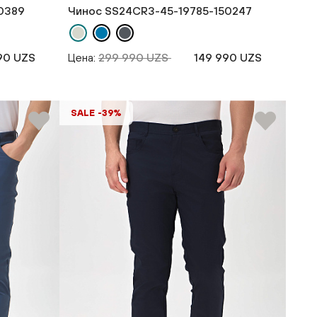
0389
Чинос SS24CR3-45-19785-150247
90 UZS
Цена:
299 990 UZS
149 990 UZS
SALE -39%