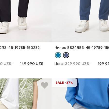
CR3-45-19785-150282
Чинос SS24BS3-45-19789-15
90 UZS
149 990 UZS
Цена:
329 990 UZS
199 9
SALE -37%