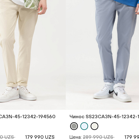
CA3N-45-12342-194560
Чинос SS23CA3N-45-12342-
90 UZS
179 990 UZS
Цена:
289 990 UZS
179 9