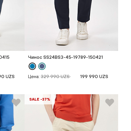
0415
Чинос SS24BS3-45-19789-150421
90 UZS
Цена:
329 990 UZS
199 990 UZS
SALE -37%