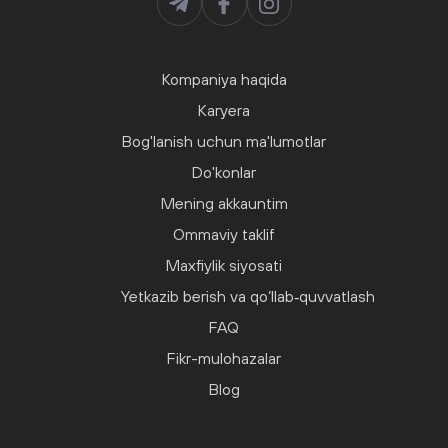
Kompaniya haqida
Karyera
Bog'lanish uchun ma'lumotlar
Do'konlar
Mening akkauntim
Ommaviy taklif
Maxfiylik siyosati
Yetkazib berish va qo‘llab‑quvvatlash
FAQ
Fikr-mulohazalar
Blog