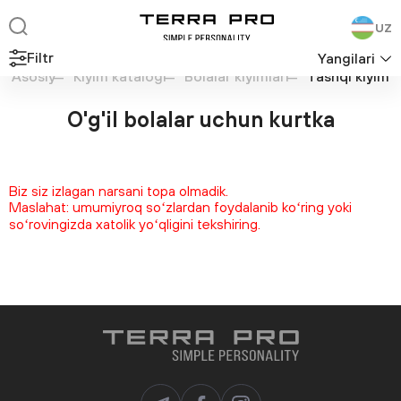
UZ
Filtr
Yangilari
Asosiy
Kiyim katalogi
Bolalar kiyimlari
Tashqi kiyim
O'g'il bolalar uchun kurtka
Biz siz izlagan narsani topa olmadik.
Maslahat: umumiyroq soʻzlardan foydalanib koʻring yoki
soʻrovingizda xatolik yoʻqligini tekshiring.