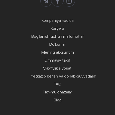
Kompaniya haqida
Karyera
Bog'lanish uchun ma'lumotlar
Do'konlar
Mening akkauntim
Ommaviy taklif
Maxfiylik siyosati
Yetkazib berish va qo‘llab‑quvvatlash
FAQ
Fikr-mulohazalar
Blog