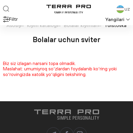
UZ
Filtr
Yangilari
Asosiy
Kiyim katalogi
Bolalar kiyimlari
Tolstovka
Bolalar uchun sviter
Biz siz izlagan narsani topa olmadik.
Maslahat: umumiyroq soʻzlardan foydalanib koʻring yoki
soʻrovingizda xatolik yoʻqligini tekshiring.