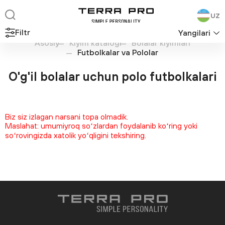
UZ
Filtr
Yangilari
Asosiy
Kiyim katalogi
Bolalar kiyimlari
Futbolkalar va Pololar
O'g'il bolalar uchun polo futbolkalari
Biz siz izlagan narsani topa olmadik.
Maslahat: umumiyroq soʻzlardan foydalanib koʻring yoki
soʻrovingizda xatolik yoʻqligini tekshiring.