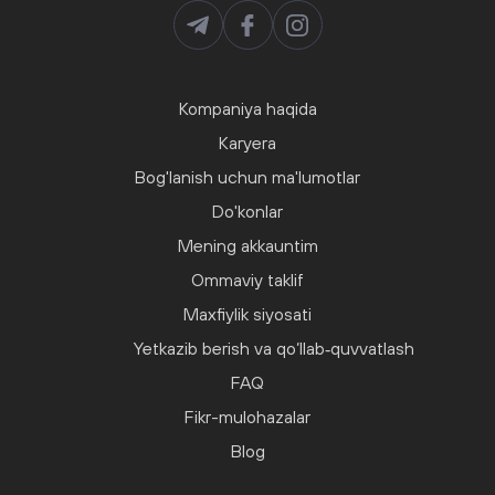
Kompaniya haqida
Karyera
Bog'lanish uchun ma'lumotlar
Do'konlar
Mening akkauntim
Ommaviy taklif
Maxfiylik siyosati
Yetkazib berish va qo‘llab‑quvvatlash
FAQ
Fikr-mulohazalar
Blog