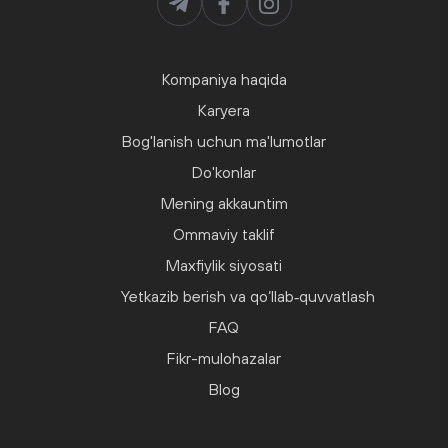
Kompaniya haqida
Karyera
Bog'lanish uchun ma'lumotlar
Do'konlar
Mening akkauntim
Ommaviy taklif
Maxfiylik siyosati
Yetkazib berish va qo‘llab‑quvvatlash
FAQ
Fikr-mulohazalar
Blog