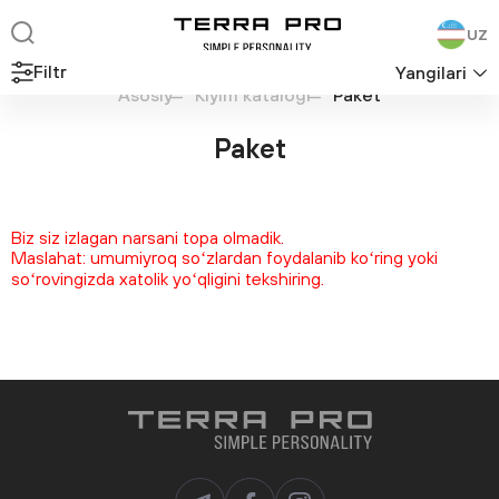
UZ
Filtr
Yangilari
Asosiy
Kiyim katalogi
Paket
Paket
Biz siz izlagan narsani topa olmadik.
Maslahat: umumiyroq soʻzlardan foydalanib koʻring yoki
soʻrovingizda xatolik yoʻqligini tekshiring.