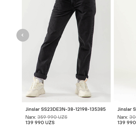
Jinslar SS23DE3N-38-12198-135385
Jinslar
Narx:
359 990 UZS
Narx:
30
139 990 UZS
139 990