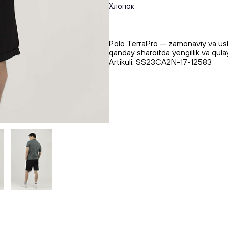
Хлопок
Pоlo TerraPro — zamonaviy va uslu
qanday sharoitda yengillik va qulay
Artikuli: SS23CA2N-17-12583