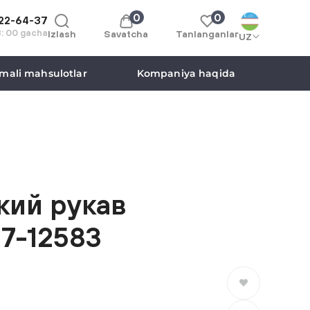
0
0
122-64-37
8: 00 gacha
Izlash
Savatcha
Tanlanganlar
UZ
mali mahsulotlar
Kompaniya haqida
кий рукав
7-12583
Saralanganlarga