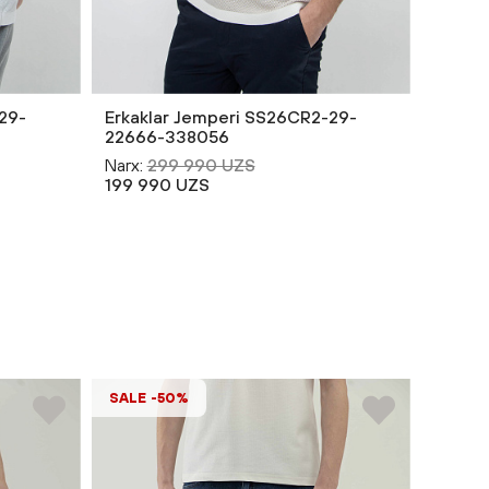
29-
Erkaklar Jemperi SS26CR2-29-
Polo 
22666-338056
Narx:
2
Narx:
299 990 UZS
149 9
199 990 UZS
SALE -50%