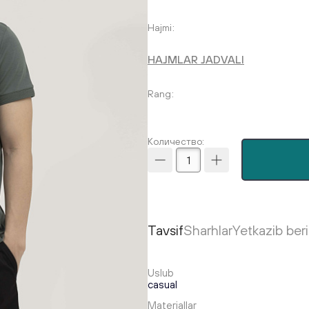
Hajmi
HAJMLAR JADVALI
Rang
Количество:
Tavsif
Sharhlar
Yetkazib ber
Uslub
casual
Materiallar