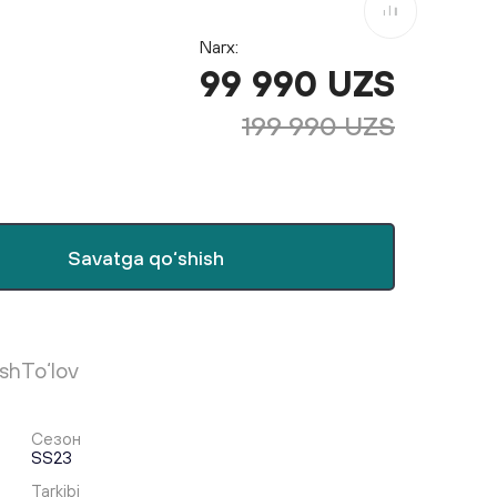
Taqqoslashga
Narx:
99 990 UZS
199 990 UZS
Savatga qo‘shish
ish
To‘lov
Сезон
SS23
Tarkibi