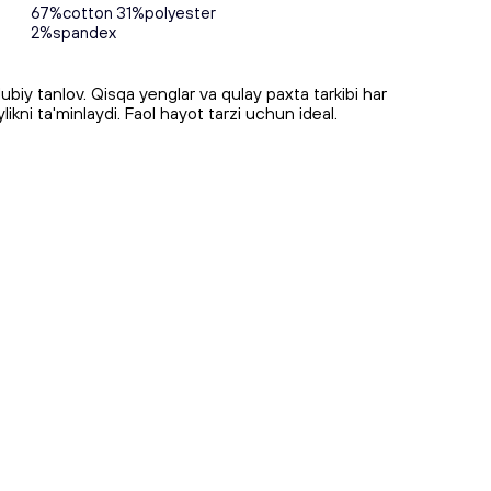
67%cotton 31%polyester
2%spandex
biy tanlov. Qisqa yenglar va qulay paxta tarkibi har
likni ta'minlaydi. Faol hayot tarzi uchun ideal.