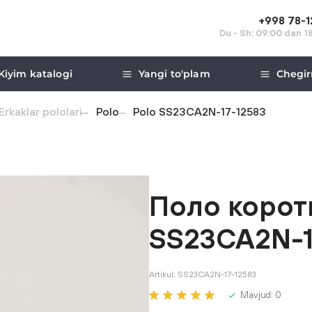
+998 78-
Du - Sh: 09:00 dan 1
Kiyim katalogi
Yangi to'plam
Chegir
Erkaklar pololari
Polo
Polo SS23CA2N-17-12583
Поло корот
SS23CA2N-1
Artikul:
SS23CA2N-17-12583
Mavjud:
0