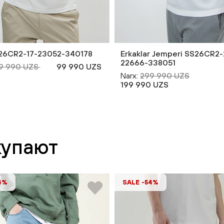
26CR2-17-23052-340178
Erkaklar Jemperi SS26CR2-
22666-338051
9 990 UZS
99 990 UZS
Narx:
299 990 UZS
199 990 UZS
купают
4%
SALE -54%