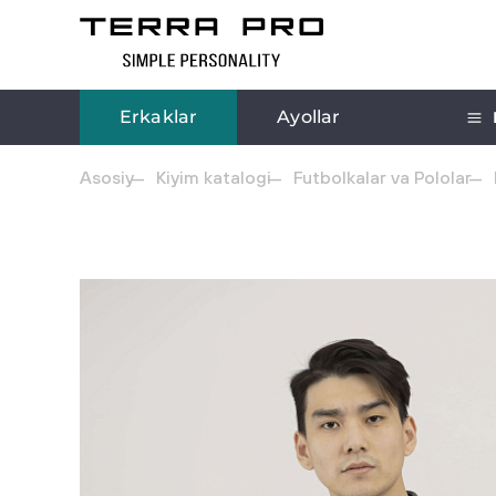
Erkaklar
Ayollar
Asosiy
Kiyim katalogi
Futbolkalar va Pololar