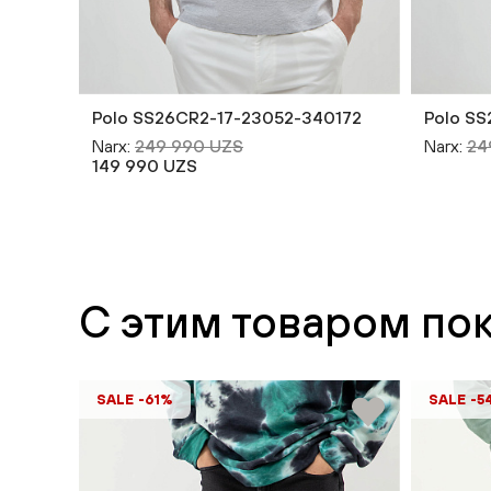
Polo SS26CR2-17-23052-340172
Polo SS
Narx:
249 990 UZS
Narx:
24
149 990 UZS
С этим товаром по
SALE -61%
SALE -5