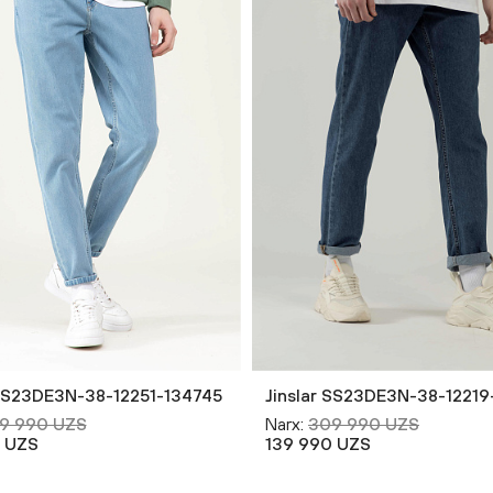
 SS23DE3N-38-12251-134745
Jinslar SS23DE3N-38-12219
9 990 UZS
Narx:
309 990 UZS
 UZS
139 990 UZS