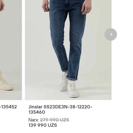
-135452
Jinslar SS23DE3N-38-12220-
135460
Narx:
279 990 UZS
139 990 UZS