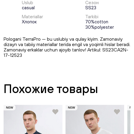
Uslub
Сезон
casual
SS23
Materiallar
Tarkibi
Хлопок
70%cotton
30%polyester
Pologani TerraPro — bu uslubiy va qulay kiyim. Zamonaviy
dizayn va tabiiy materiallar terida engil va yoqimli hislar beradi.
Zamonaviy erkaklar uchun ajoyib tanlov! Artikul: SS23CA2N-
17-12523
Похожие товары
NEW
NEW
N