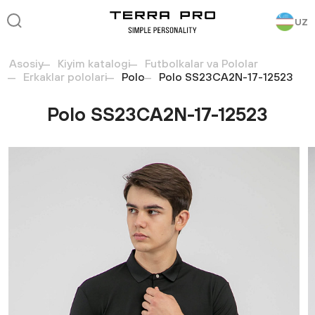
UZ
Asosiy
Kiyim katalogi
Futbolkalar va Pololar
Erkaklar pololari
Polo
Polo SS23CA2N-17-12523
Polo SS23CA2N-17-12523