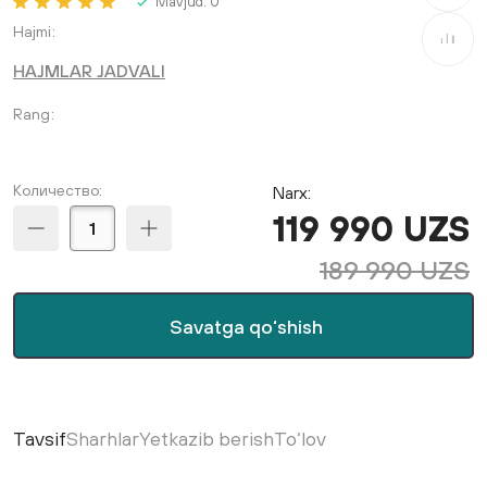
Mavjud:
0
Hajmi
Taqqosla
HAJMLAR JADVALI
Rang
Количество:
Narx:
119 990 UZS
189 990 UZS
Savatga qo‘shish
Tavsif
Sharhlar
Yetkazib berish
To‘lov