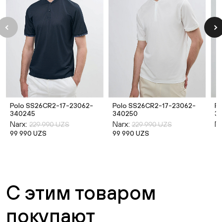
Polo SS26CR2-17-23062-
Polo SS26CR2-17-23062-
P
340245
340250
3
Narx:
Narx:
Na
229 990 UZS
229 990 UZS
99 990 UZS
99 990 UZS
С этим товаром
покупают