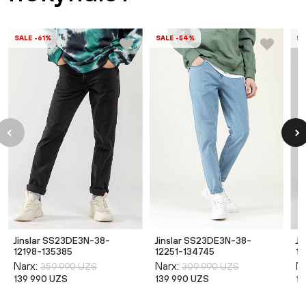
SALE -61%
SALE -54%
SA
Jinslar SS23DE3N-38-
Jinslar SS23DE3N-38-
Ji
12198-135385
12251-134745
12
Narx:
Narx:
Na
359 990 UZS
309 990 UZS
139 990 UZS
139 990 UZS
13