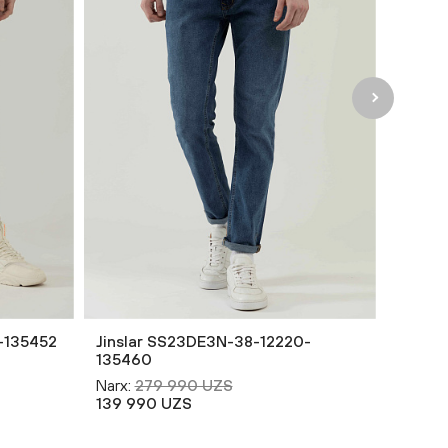
-135452
Jinslar SS23DE3N-38-12220-
135460
Narx:
279 990 UZS
139 990 UZS