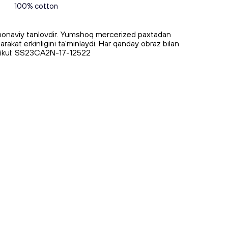
100% cotton
monaviy tanlovdir. Yumshoq mercerized paxtadan
harakat erkinligini ta'minlaydi. Har qanday obraz bilan
rtikul: SS23CA2N-17-12522