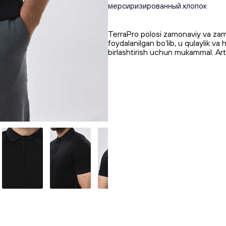
мерсиризированный хлопок
TerraPro polosi zamonaviy va za
foydalanilgan bo‘lib, u qulaylik va 
birlashtirish uchun mukammal. A