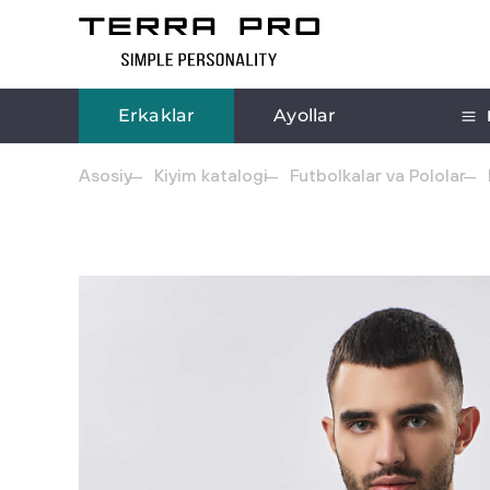
Erkaklar
Ayollar
Asosiy
Kiyim katalogi
Futbolkalar va Pololar