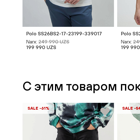
Polo SS26BS2-17-23199-339017
Polo S
Narx:
249 990 UZS
Narx:
24
199 990 UZS
199 990
С этим товаром по
SALE -61%
SALE -5