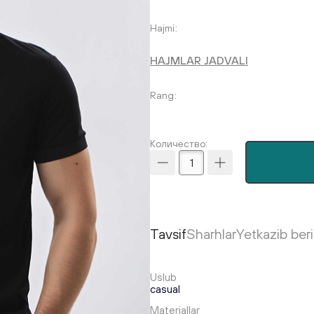
Hajmi
HAJMLAR JADVALI
Rang
Количество:
Tavsif
Sharhlar
Yetkazib ber
Uslub
casual
Materiallar