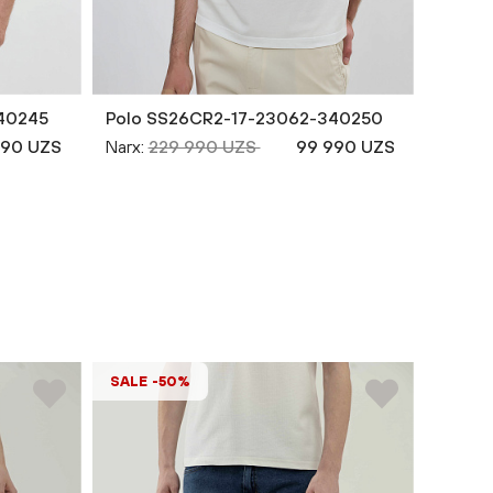
40245
Polo SS26CR2-17-23062-340250
Polo 
990 UZS
Narx:
229 990 UZS
99 990 UZS
Narx:
2
SALE -50%