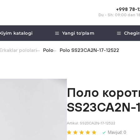
+998 78-
Du - Sh: 09:00 dan 1
Kiyim katalogi
Yangi to'plam
Chegir
Erkaklar pololari
Polo
Polo SS23CA2N-17-12522
Поло корот
SS23CA2N-1
Artikul:
SS23CA2N-17-12522
Mavjud:
0