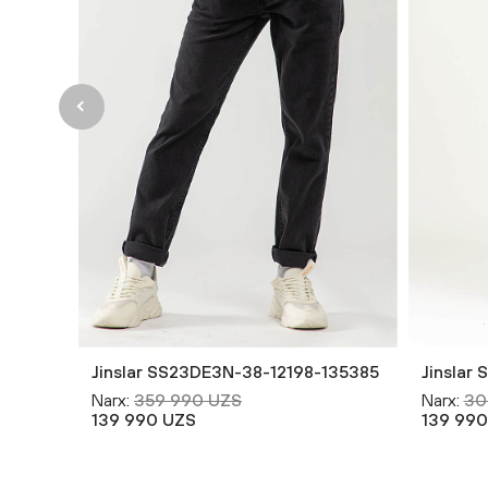
Jinslar SS23DE3N-38-12198-135385
Jinslar
Narx:
359 990 UZS
Narx:
30
139 990 UZS
139 990