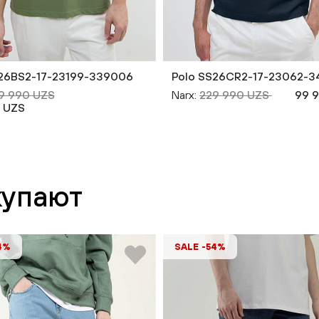
S26BS2-17-23199-339006
Polo SS26CR2-17-23062-3
9 990 UZS
Narx:
229 990 UZS
99 
 UZS
купают
4%
SALE -54%