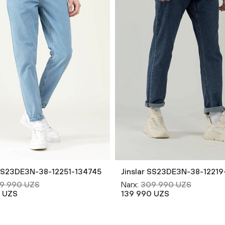
 SS23DE3N-38-12251-134745
Jinslar SS23DE3N-38-12219
9 990 UZS
Narx:
309 990 UZS
 UZS
139 990 UZS