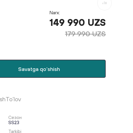
Taqqoslashga
Narx:
149 990 UZS
179 990 UZS
Savatga qo‘shish
ish
To‘lov
Сезон
SS23
Tarkibi