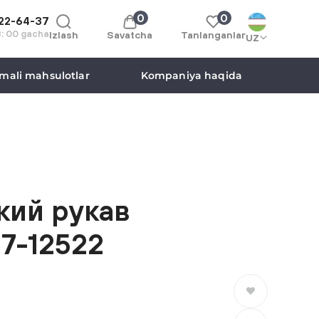
0
0
122-64-37
8: 00 gacha
Izlash
Savatcha
Tanlanganlar
UZ
mali mahsulotlar
Kompaniya haqida
кий рукав
7-12522
Saralanganlarga