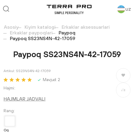
UZ
Asosiy
Kiyim katalogi
Erkaklar aksessuarlari
Erkaklar paypoqlari
Paypoq
Paypoq SS23NS4N-42-17059
Paypoq SS23NS4N-42-17059
Artikul:
SS23NS4N-42-17059
Saralang
Mavjud:
2
Hajmi
Taqqosla
HAJMLAR JADVALI
Rang
Oq