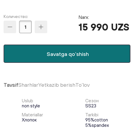
Количество:
Narx:
15 990 UZS
Savatga qo‘shish
Tavsif
Sharhlar
Yetkazib berish
To‘lov
Uslub
Сезон
non style
SS23
Materiallar
Tarkibi
Хлопок
95%cotton
5%spandex