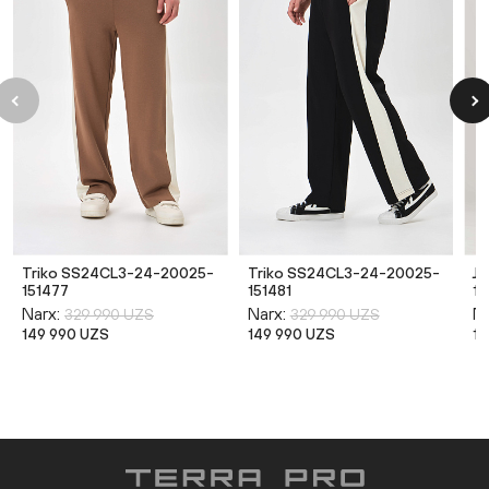
Triko SS24CL3-24-20025-
Triko SS24CL3-24-20025-
J
151477
151481
1
Narx:
Narx:
Na
329 990 UZS
329 990 UZS
149 990 UZS
149 990 UZS
14