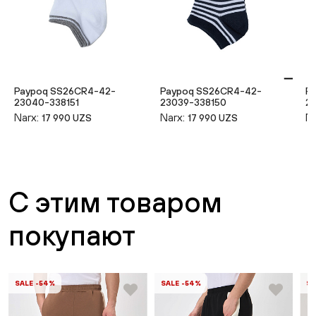
Paypoq SS26CR4-42-
Paypoq SS26CR4-42-
P
23040-338151
23039-338150
2
Narx:
Narx:
Na
17 990 UZS
17 990 UZS
С этим товаром
покупают
SALE -54%
SALE -54%
SA