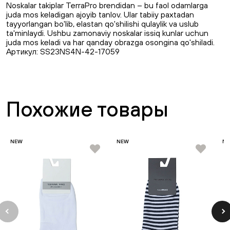
Noskalar takiplar TerraPro brendidan – bu faol odamlarga
juda mos keladigan ajoyib tanlov. Ular tabiiy paxtadan
tayyorlangan bo'lib, elastan qo'shilishi qulaylik va uslub
ta'minlaydi. Ushbu zamonaviy noskalar issiq kunlar uchun
juda mos keladi va har qanday obrazga osongina qo'shiladi.
Артикул: SS23NS4N-42-17059
Похожие товары
NEW
NEW
N