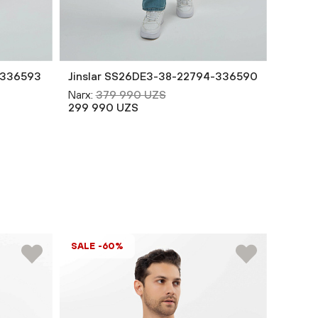
-336593
Jinslar SS26DE3-38-22794-336590
Jinsl
Narx:
379 990 UZS
Narx:
3
299 990 UZS
349 9
SALE -60%