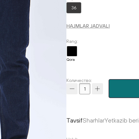
36
HAJMLAR JADVALI
Rang
Qora
Количество:
Tavsif
Sharhlar
Yetkazib ber