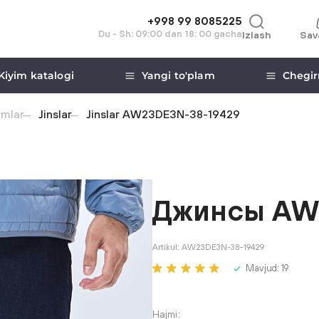
+998 99 8085225
Du - Sh: 09:00 dan 18: 00 gacha
Izlash
Sav
Kiyim katalogi
Yangi to'plam
Chegir
imlar
Jinslar
Jinslar AW23DE3N-38-19429
Джинсы AW
Artikul:
AW23DE3N-38-19429
Mavjud:
19
Hajmi