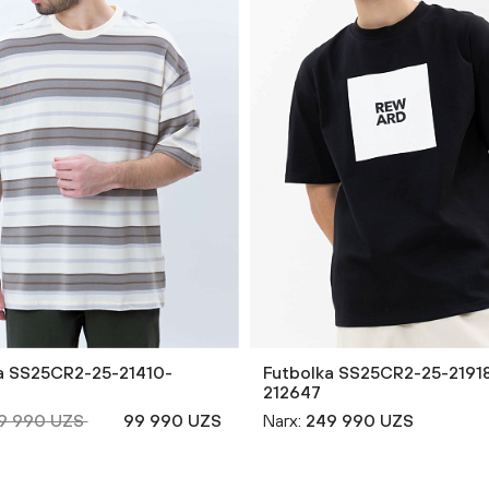
a SS25CR2-25-21410-
Futbolka SS25CR2-25-2191
212647
9 990 UZS
99 990 UZS
Narx:
249 990 UZS