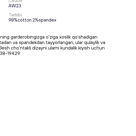
Сезон
AW23
Tarkibi
98%cotton 2%spandex
ning garderobingizga o'ziga xoslik qo'shadigan
xtadan va spandekdan tayyorlangan, ular qulaylik va
Besh cho'ntakli dizayni ularni kundalik kiyish uchun
-38-19429.