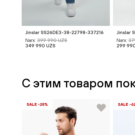
Jinslar SS26DE3-38-22798-337216
Jinslar
Narx:
399 990 UZS
Narx:
37
349 990 UZS
299 99
С этим товаром по
SALE -25%
SALE -6