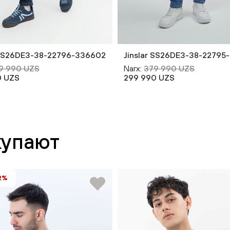
 SS26DE3-38-22796-336602
Jinslar SS26DE3-38-22795
9 990 UZS
Narx:
379 990 UZS
0 UZS
299 990 UZS
купают
2%