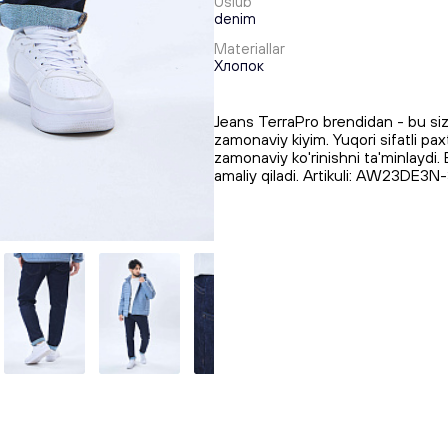
Uslub
denim
Materiallar
Хлопок
Jeans TerraPro brendidan - bu siz
zamonaviy kiyim. Yuqori sifatli pa
zamonaviy ko'rinishni ta'minlaydi. 
amaliy qiladi. Artikuli: AW23DE3N