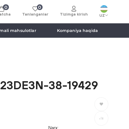
0
0
atcha
Tanlanganlar
Tizimga kirish
UZ
mali mahsulotlar
Kompaniya haqida
23DE3N-38-19429
Saralanganlarga
Taqqoslashga
Narx: