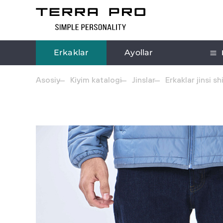
Erkaklar
Ayollar
Asosiy
Kiyim katalogi
Jinslar
Erkaklar jinsi sh