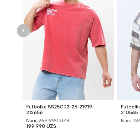
Futbolka SS25CR2-25-21919-
Futbolk
212656
210565
Narx:
269 990 UZS
Narx:
26
199 990 UZS