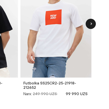
8-
Futbolka SS25CR2-25-21918-
Futbol
212652
Narx:
2
Narx:
249 990 UZS
99 990 UZS