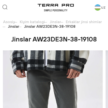
UZ
Asosiy
Kiyim katalogi
Jinslar
Erkaklar jinsi shimlar
Jinslar
Jinslar AW23DE3N-38-19108
Jinslar AW23DE3N-38-19108