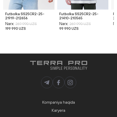
Futbolka SS25CR2-25-
Futbolka SS25CR2-25-
F
21919-212656
21410-210565
21
Narx:
Narx:
Na
269 990 UZS
269 990 UZS
199 990 UZS
99 990 UZS
Kompaniya haqida
Karyera