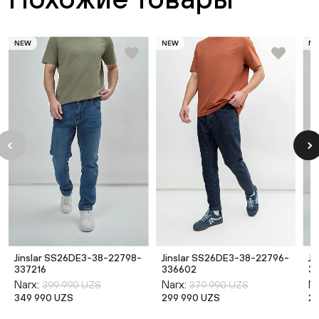
NEW
NEW
N
Jinslar SS26DE3-38-22798-
Jinslar SS26DE3-38-22796-
Ji
337216
336602
3
Narx:
Narx:
Na
399 990 UZS
379 990 UZS
349 990 UZS
299 990 UZS
2