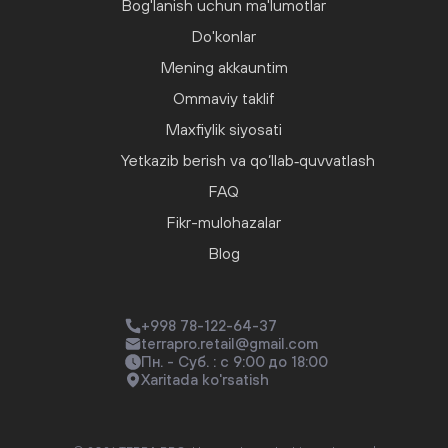
Bog'lanish uchun ma'lumotlar
Do'konlar
Mening akkauntim
Ommaviy taklif
Maxfiylik siyosati
Yetkazib berish va qo‘llab‑quvvatlash
FAQ
Fikr-mulohazalar
Blog
+998 78-122-64-37
terrapro.retail@gmail.com
Пн. - Суб. : с 9:00 до 18:00
Xaritada ko'rsatish