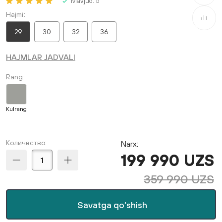
Mavjud:
5
Hajmi
Taqqosla
29
30
32
36
HAJMLAR JADVALI
Rang
Kulrang
Количество:
Narx:
199 990 UZS
359 990 UZS
Savatga qo‘shish