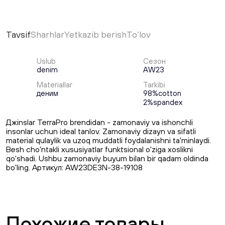
Tavsif
Sharhlar
Yetkazib berish
To‘lov
Uslub
Сезон
denim
AW23
Materiallar
Tarkibi
деним
98%cotton
2%spandex
Джinslar TerraPro brendidan - zamonaviy va ishonchli
insonlar uchun ideal tanlov. Zamonaviy dizayn va sifatli
material qulaylik va uzoq muddatli foydalanishni ta'minlaydi.
Besh cho'ntakli xususiyatlar funktsional o'ziga xoslikni
qo'shadi. Ushbu zamonaviy buyum bilan bir qadam oldinda
bo'ling. Артикул: AW23DE3N-38-19108
Похожие товары