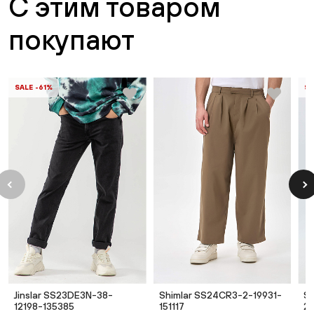
С этим товаром
покупают
SALE -61%
SA
Jinslar SS23DE3N-38-
Shimlar SS24CR3-2-19931-
S
12198-135385
151117
21