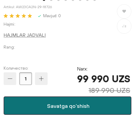
Artikul:
AW23CA2N-29-18726
Saralang
Mavjud:
0
Hajmi
Taqqosla
HAJMLAR JADVALI
Rang
Количество:
Narx:
99 990 UZS
189 990 UZS
Savatga qo‘shish