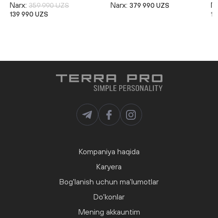
Narx:
Narx:
Na
359 990 UZS
379 990 UZS
139 990 UZS
19
Kompaniya haqida
Karyera
Bog'lanish uchun ma'lumotlar
Do'konlar
Mening akkauntim