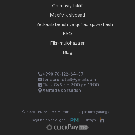
Ommaviy taklif
Maxfiylik siyosati
Yetkazib berish va qo‘llab‑quvvatlash
FAQ
Fikr-mulohazalar
Blog
+998 78-122-64-37
terrapro.retail@gmail.com
Пн. - Суб. : с 9:00 до 18:00
Xaritada ko'rsatish
© 2026 TERRA PRO. Hamma huquqlar himoyalangan |
Sayt ishlab chiqilgan -
|
Dizayn -