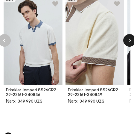
Erkaklar Jemperi SS26CR2-
Erkaklar Jemperi SS26CR2-
Er
29-23161-340846
29-23161-340849
2
Narx:
Narx:
Na
349 990 UZS
349 990 UZS