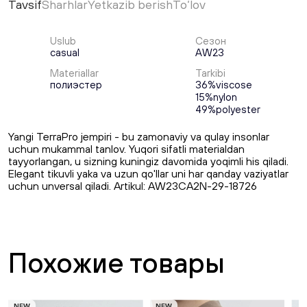
Tavsif
Sharhlar
Yetkazib berish
To‘lov
Uslub
Сезон
casual
AW23
Materiallar
Tarkibi
полиэстер
36%viscose
15%nylon
49%polyester
Yangi TerraPro jempiri - bu zamonaviy va qulay insonlar
uchun mukammal tanlov. Yuqori sifatli materialdan
tayyorlangan, u sizning kuningiz davomida yoqimli his qiladi.
Elegant tikuvli yaka va uzun qo'llar uni har qanday vaziyatlar
uchun unversal qiladi. Artikul: AW23CA2N-29-18726
Похожие товары
NEW
NEW