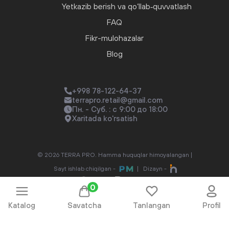
Yetkazib berish va qo‘llab‑quvvatlash
FAQ
Fikr-mulohazalar
Blog
+998 78-122-64-37
terrapro.retail@gmail.com
Пн. - Суб. : с 9:00 до 18:00
Xaritada ko'rsatish
© 2026 TERRA PRO. Hamma huquqlar himoyalangan |
Sayt ishlab chiqilgan -
|
Dizayn -
0
Katalog
Savatcha
Tanlangan
Profil