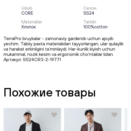
Uslub
Сезон
CORE
SS24
Materiallar
Tarkibi
Хлопок
100%cotton
TerraPro bruykalar - zamonaviy garderob uchun ajoyib
yechim. Tabiiy paxta materialidan tayyorlangan, ular qulaylik
va harakat erkinligini ta'minlaydi. Har-kunlik kiyish uchun
mukammal, nozik kesim va ergonomik cho'ntaklar bilan.
Артикул: SS24CR3-2-19771
Похожие товары