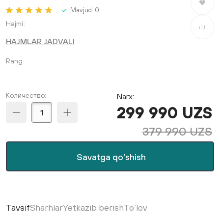
Saralang
Mavjud:
0
Hajmi
Taqqosla
HAJMLAR JADVALI
Rang
Количество:
Narx:
299 990 UZS
379 990 UZS
Savatga qo‘shish
Tavsif
Sharhlar
Yetkazib berish
To‘lov