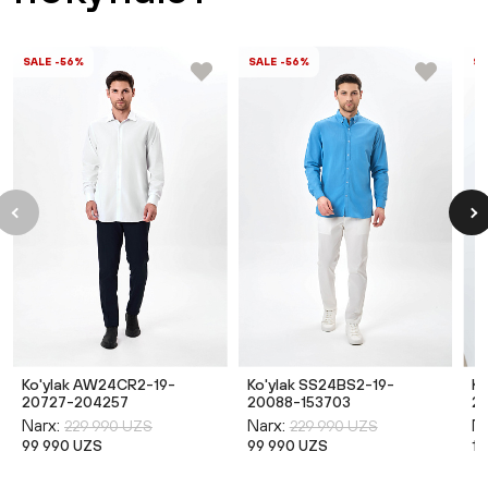
SALE -56%
SALE -56%
SA
Ko'ylak AW24CR2-19-
Ko'ylak SS24BS2-19-
Ko
20727-204257
20088-153703
21
Narx:
Narx:
Na
229 990 UZS
229 990 UZS
99 990 UZS
99 990 UZS
14