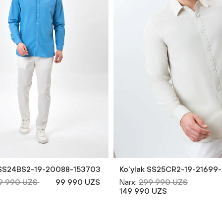
 SS24BS2-19-20088-153703
Ko'ylak SS25CR2-19-21699
9 990 UZS
99 990 UZS
Narx:
299 990 UZS
149 990 UZS