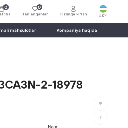
0
0
atcha
Tanlanganlar
Tizimga kirish
UZ
mali mahsulotlar
Kompaniya haqida
3CA3N-2-18978
Saralanganlarga
Taqqoslashga
Narx: