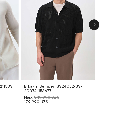
-211503
Erkaklar Jemperi SS24CL2-33-
Erkakl
20074-153677
20074
Narx:
349 990 UZS
Narx:
3
179 990 UZS
179 9