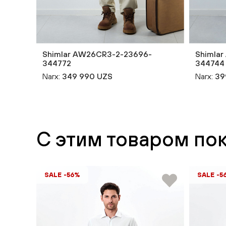
Shimlar AW26CR3-2-23696-
Shimla
344772
344744
Narx:
349 990 UZS
Narx:
39
С этим товаром по
SALE -56%
SALE -5