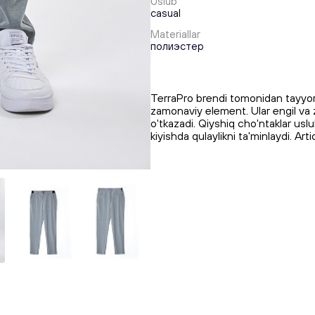
Uslub
casual
Materiallar
полиэстер
TerraPro brendi tomonidan tayyor
zamonaviy element. Ular engil va
o'tkazadi. Qiyshiq cho'ntaklar uslu
kiyishda qulaylikni ta'minlaydi. 