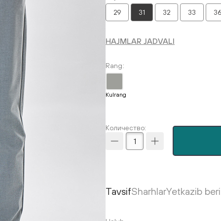
29
31
32
33
3
HAJMLAR JADVALI
Rang
Kulrang
Количество:
Tavsif
Sharhlar
Yetkazib ber