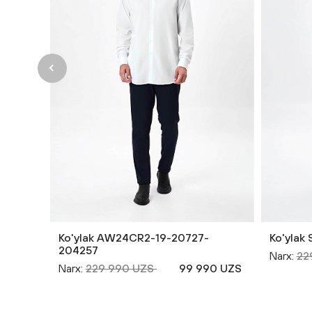
Ko'ylak AW24CR2-19-20727-
Ko'ylak
204257
Narx:
22
Narx:
229 990 UZS
99 990 UZS