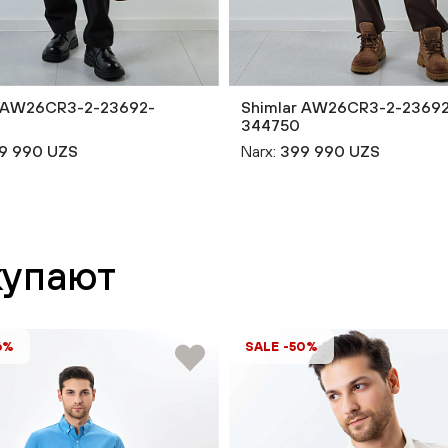
r AW26CR3-2-23692-
Shimlar AW26CR3-2-23692
344750
9 990 UZS
Narx:
399 990 UZS
купают
6%
SALE -50%