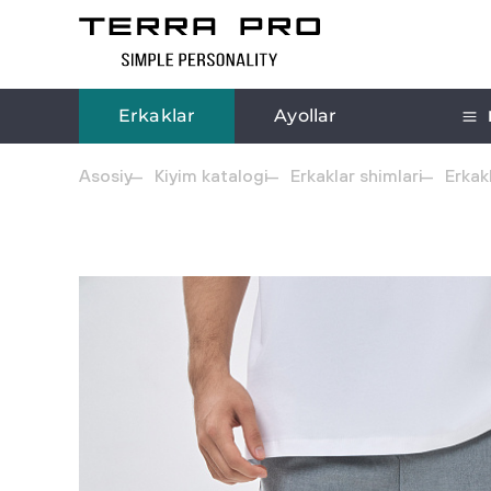
Erkaklar
Ayollar
Asosiy
Kiyim katalogi
Erkaklar shimlari
Erkak