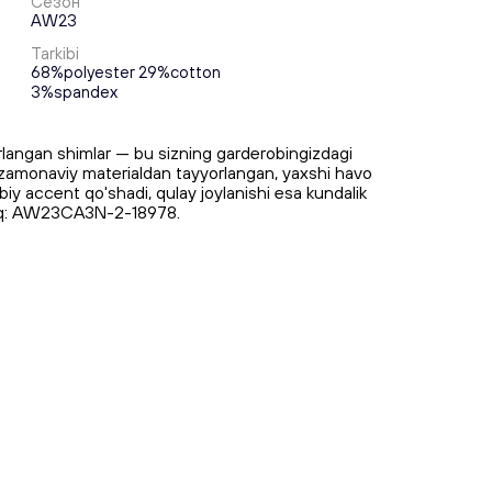
Сезон
AW23
Tarkibi
68%polyester 29%cotton
3%spandex
langan shimlar — bu sizning garderobingizdagi
 zamonaviy materialdan tayyorlangan, yaxshi havo
biy accent qo'shadi, qulay joylanishi esa kundalik
Artiq: AW23CA3N-2-18978.