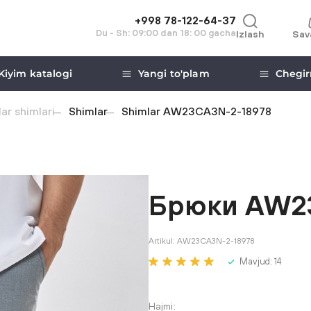
+998 78-122-64-37
Du - Sh: 09:00 dan 18: 00 gacha
Izlash
Sav
Kiyim katalogi
Yangi to'plam
Chegir
lar shimlari
Shimlar
Shimlar AW23CA3N-2-18978
Брюки AW2
Artikul:
AW23CA3N-2-18978
Mavjud:
14
Hajmi