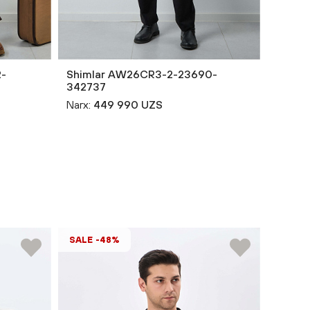
-
Shimlar AW26CR3-2-23690-
Shiml
342737
34273
Narx:
449 990 UZS
Narx:
3
SALE -48%
SALE 