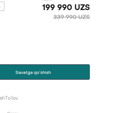
199 990 UZS
6
339 990 UZS
Savatga qo‘shish
ish
To‘lov