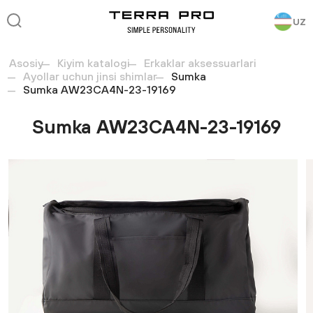
UZ
Asosiy
Kiyim katalogi
Erkaklar aksessuarlari
Ayollar uchun jinsi shimlar
Sumka
Sumka AW23CA4N-23-19169
Sumka AW23CA4N-23-19169