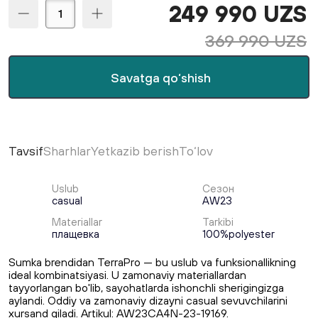
249 990 UZS
369 990 UZS
Savatga qo‘shish
Tavsif
Sharhlar
Yetkazib berish
To‘lov
Uslub
Сезон
casual
AW23
Materiallar
Tarkibi
плащевка
100%polyester
Sumka brendidan TerraPro — bu uslub va funksionallikning
ideal kombinatsiyasi. U zamonaviy materiallardan
tayyorlangan bo'lib, sayohatlarda ishonchli sherigingizga
aylandi. Oddiy va zamonaviy dizayni casual sevuvchilarini
xursand qiladi. Artikul: AW23CA4N-23-19169.