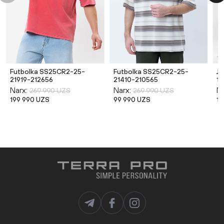
Futbolka SS25CR2-25-
Futbolka SS25CR2-25-
Ji
21919-212656
21410-210565
12
Narx:
Narx:
Na
269 990 UZS
269 990 UZS
199 990 UZS
99 990 UZS
13