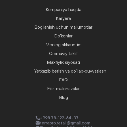
Kompaniya haqida
Karyera
Bog'lanish uchun ma'lumotlar
Do'konlar
Mening akkauntim
Ommaviy taklif
Maxfiylik siyosati
Yetkazib berish va qo‘llab‑quvvatlash
FAQ
Fikr-mulohazalar
Blog
+998 78-122-64-37
terrapro.retail@gmail.com