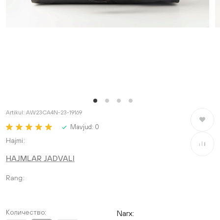
Artikul:
AW23CA4N-23-19169
Saralang
Mavjud:
0
Hajmi
Taqqosla
HAJMLAR JADVALI
Rang
Количество:
Narx: