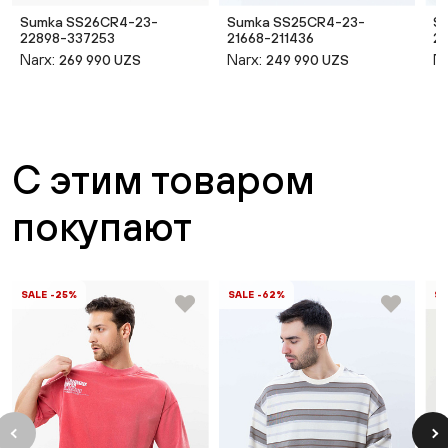
Sumka SS26CR4-23-
Sumka SS25CR4-23-
S
22898-337253
21668-211436
21
Narx:
Narx:
Na
269 990 UZS
249 990 UZS
С этим товаром
покупают
SALE -25%
SALE -62%
SA