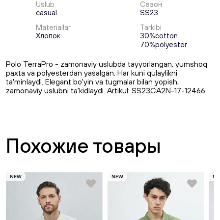
Uslub
Сезон
casual
SS23
Materiallar
Tarkibi
Хлопок
30%cotton
70%polyester
Pоlo TerraPro - zamonaviy uslubda tayyorlangan, yumshoq
paxta va polyesterdan yasalgan. Har kuni qulaylikni
ta'minlaydi. Elegant bo'yin va tugmalar bilan yopish,
zamonaviy uslubni ta'kidlaydi. Artikul: SS23CA2N-17-12466
Похожие товары
NEW
NEW
N