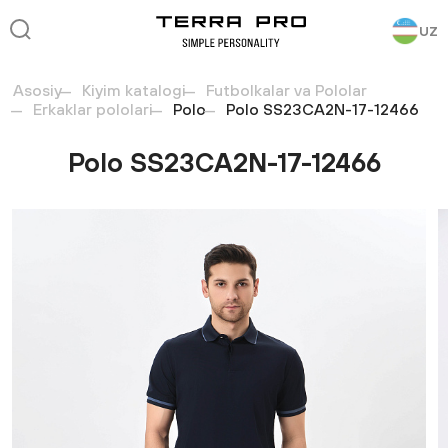
UZ
Asosiy
Kiyim katalogi
Futbolkalar va Pololar
Erkaklar pololari
Polo
Polo SS23CA2N-17-12466
Polo SS23CA2N-17-12466