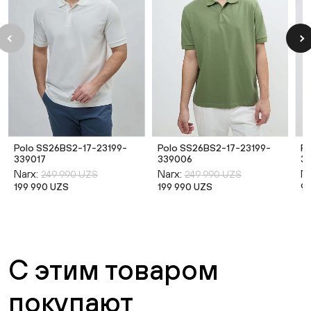
Polo SS26BS2-17-23199-
Polo SS26BS2-17-23199-
P
339017
339006
3
Narx:
Narx:
Na
249 990 UZS
249 990 UZS
199 990 UZS
199 990 UZS
9
С этим товаром
покупают