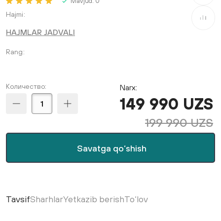
Mavjud:
0
Hajmi
Taqqosla
HAJMLAR JADVALI
Rang
Количество:
Narx:
149 990 UZS
199 990 UZS
Savatga qo‘shish
Tavsif
Sharhlar
Yetkazib berish
To‘lov