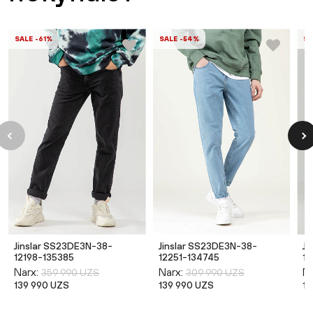
SALE -61%
SALE -54%
SA
Jinslar SS23DE3N-38-
Jinslar SS23DE3N-38-
Ji
12198-135385
12251-134745
12
Narx:
Narx:
Na
359 990 UZS
309 990 UZS
139 990 UZS
139 990 UZS
13