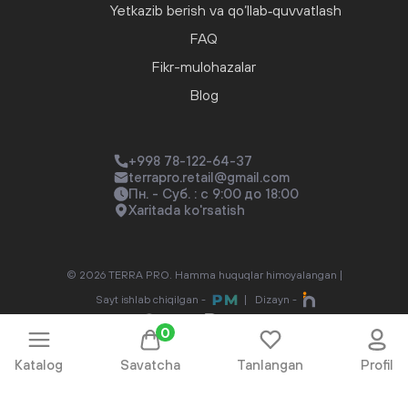
Yetkazib berish va qo‘llab‑quvvatlash
FAQ
Fikr-mulohazalar
Blog
+998 78-122-64-37
terrapro.retail@gmail.com
Пн. - Суб. : с 9:00 до 18:00
Xaritada ko'rsatish
© 2026 TERRA PRO. Hamma huquqlar himoyalangan |
Sayt ishlab chiqilgan -
|
Dizayn -
0
Katalog
Savatcha
Tanlangan
Profil