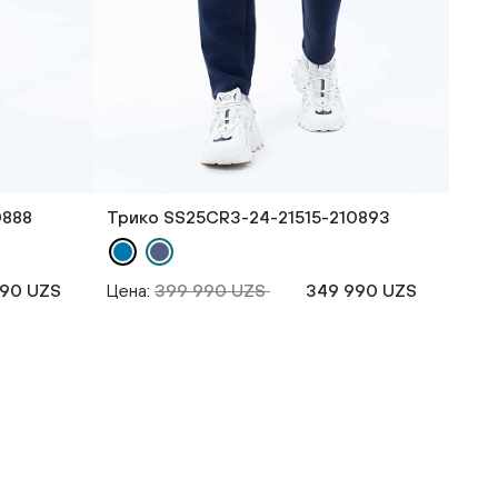
0888
Трико SS25CR3-24-21515-210893
990 UZS
Цена:
399 990 UZS
349 990 UZS