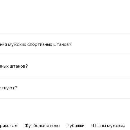
ения мужских спортивных штанов?
вных штанов?
ествуют?
рикотаж
Футболки и поло
Рубашки
Штаны мужские