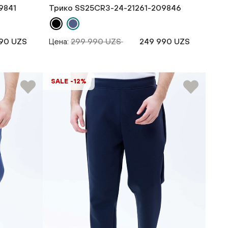
9841
Трико SS25CR3-24-21261-209846
90 UZS
Цена:
299 990 UZS
249 990 UZS
SALE -12%