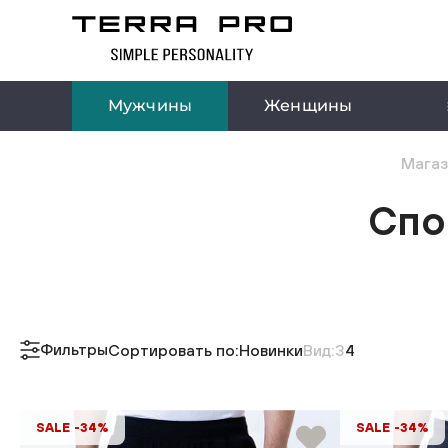
Мужчины
Женщины
Магаз
Спо
Фильтры
Сортировать по:
Новинки
Вид:
3
4
SALE -34%
SALE -34%