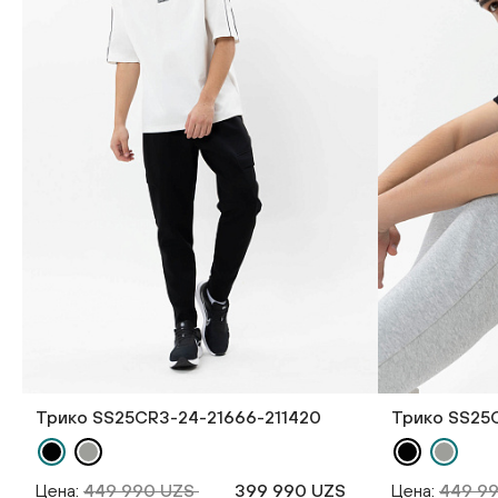
Трико SS25CR3-24-21666-211420
Трико SS25
Цена:
449 990 UZS
399 990 UZS
Цена:
449 9