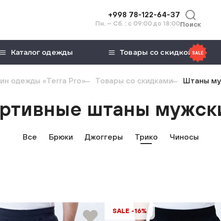
+998 78-122-64-37
Пн. – Сб. : с 09:00 до 18:00
Поиск
Каталог одежды
Товары со скидкой
ин одежды «Terra Pro»
Товары со скидками
Штаны му
ртивные штаны мужск
Все
Брюки
Джоггеры
Трико
Чиносы
SALE -16%