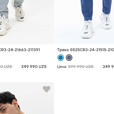
R3-24-21663-211391
Трико SS25CR3-24-21515-21
90 UZS
349 990 UZS
Цена:
399 990 UZS
349 