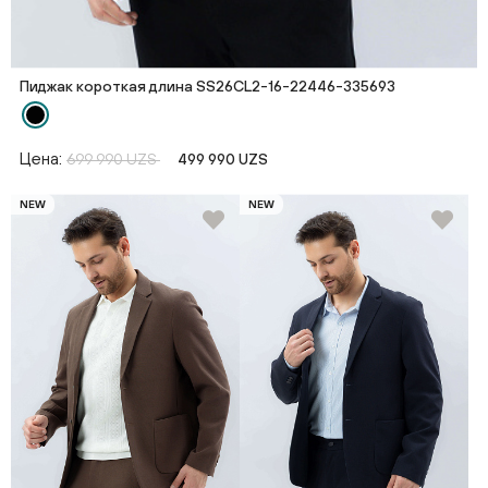
Пиджак короткая длина SS26CL2-16-22446-335693
Цена:
699 990 UZS
499 990 UZS
NEW
NEW