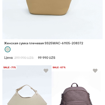
Женская сумка плечевая SS25WAС-61105-208372
Цена:
299 990 UZS
99 990 UZS
SALE -71%
SALE -57%