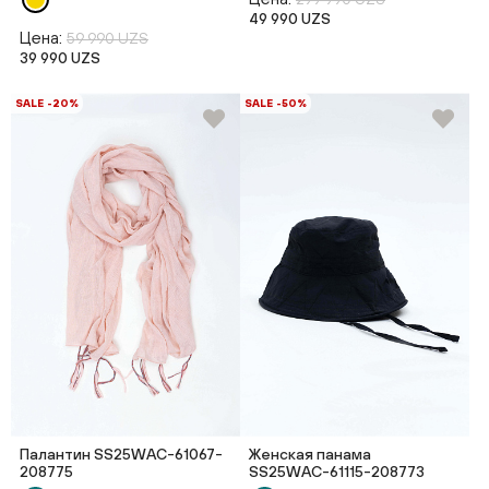
49 990 UZS
Цена:
59 990 UZS
39 990 UZS
SALE -20%
SALE -50%
Палантин SS25WAС-61067-
Женская панама
208775
SS25WAС-61115-208773