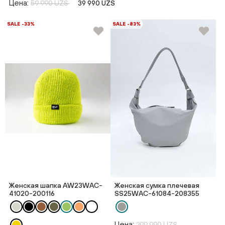
Цена:
59 990 UZS
39 990 UZS
SALE -33%
SALE -83%
Женская шапка AW23WAC-
Женская сумка плечевая
41020-200116
SS25WAС-61084-208355
Цена:
299 990 UZS