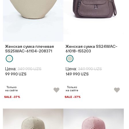
Женская сумка плечевая
Женская сумка SS24WAC-
SS25WAС-61104-208371
61018-155203
Цена:
Цена:
349 990 UZS
349 990 UZS
99 990 UZS
149 990 UZS
Только
Только
на сайте
на сайте
SALE -37%
SALE -37%