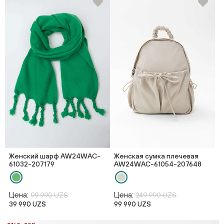
Женский шарф AW24WAC-
Женская сумка плечевая
61032-207179
AW24WAC-61054-207648
Цена:
Цена:
99 990 UZS
249 990 UZS
39 990 UZS
99 990 UZS