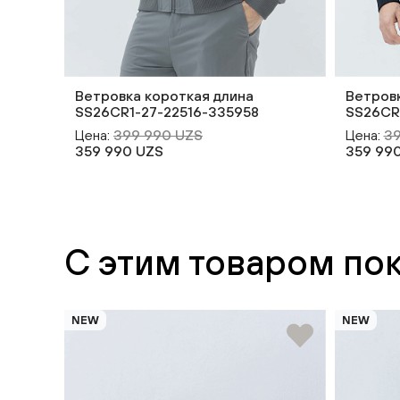
Ветровка короткая длина
Ветровк
SS26CR1-27-22516-335958
SS26CR
Цена:
399 990 UZS
Цена:
39
359 990 UZS
359 99
С этим товаром по
NEW
NEW