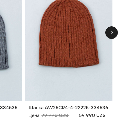
-334535
Шапка AW25CR4-4-22225-334536
Шарф 
33383
Цена:
79 990 UZS
59 990 UZS
Цена: