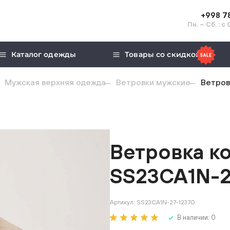
+998 7
Пн. – Сб. : с
Каталог одежды
Товары со скидкой
Мужская верхняя одежда
Ветровки мужские
Ветров
Ветровка к
SS23CA1N-2
Артикул:
SS23CA1N-27-12370
В наличии:
0