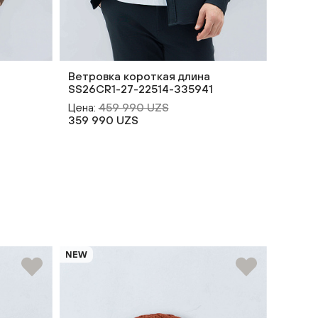
Ветровка короткая длина
Ветро
SS26CR1-27-22514-335941
AW26C
Цена:
459 990 UZS
Цена:
359 990 UZS
NEW
NEW