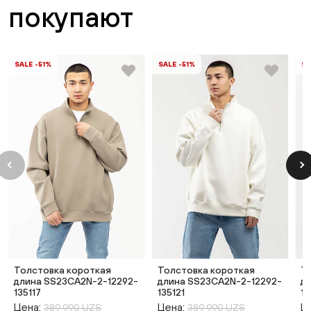
покупают
SALE -51%
SALE -51%
SA
Толстовка короткая
Толстовка короткая
Т
длина SS23CA2N-2-12292-
длина SS23CA2N-2-12292-
д
135117
135121
19
Цена:
Цена:
Ц
389 990 UZS
389 990 UZS