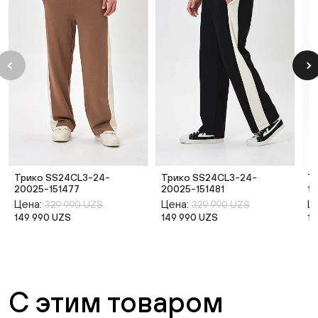
Трико SS24CL3-24-
Трико SS24CL3-24-
Т
20025-151477
20025-151481
13
Цена:
Цена:
Ц
329 990 UZS
329 990 UZS
149 990 UZS
149 990 UZS
14
С этим товаром