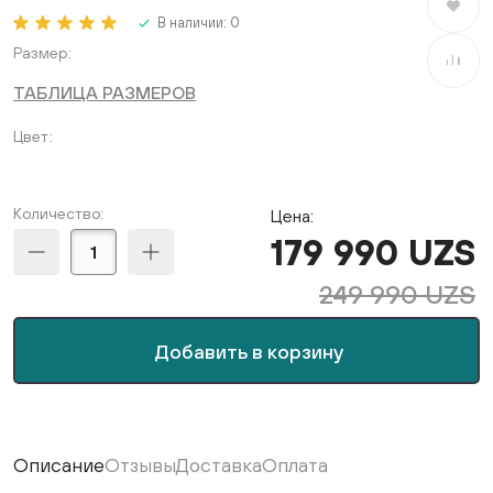
В избран
В наличии:
0
Размер
В сравне
ТАБЛИЦА РАЗМЕРОВ
Цвет
Количество:
Цена:
179 990 UZS
249 990 UZS
Добавить в корзину
Описание
Отзывы
Доставка
Оплата