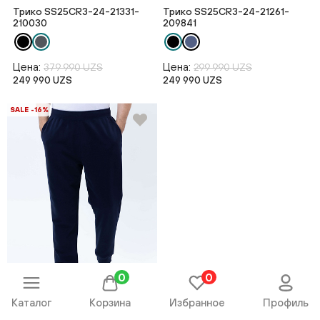
Трико SS25CR3-24-21331-
Трико SS25CR3-24-21261-
210030
209841
Цена:
Цена:
379 990 UZS
299 990 UZS
249 990 UZS
249 990 UZS
SALE -16%
0
0
Каталог
Корзина
Избранное
Профиль