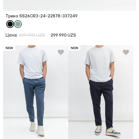
Трико SS26CR3-24-22878-337249
Цена:
399 990 UZS
299 990 UZS
NEW
NEW