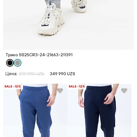
Трико SS25CR3-24-21663-211391
Цена:
399 990 UZS
349 990 UZS
SALE -12%
SALE -12%