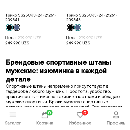
Трико SS25CR3-24-21261-
Трико SS25CR3-24-21261-
209841
209846
Цена:
Цена:
299 990 UZS
299 990 UZS
249 990 UZS
249 990 UZS
Брендовые спортивные штаны
мужские: изюминка в каждой
детале
Спортивные штаны непременно присутствуют в
гардеробе любого мужчины. Простота, удобство,
практичность – именно такими качествами и обладают
мужские спортивки. Брюки мужские спортивные
сегодня уже не являются спецодеждой. Они завоевали
место в шкафу в качестве самостоятельного
0
0
экземпляра гардероба, став незаменимой частью
повседневного образа или для походов на природу
Каталог
Корзина
Избранное
Профиль
Современный фэшн-маркет Terra Pro предлагает