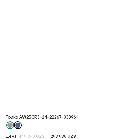
Трико AW25CR3-24-22267-333961
Цена:
449 990 UZS
299 990 UZS