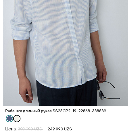
Рубашка длинный рукав SS26CR2-19-22868-338839
Цена:
399 990 UZS
249 990 UZS